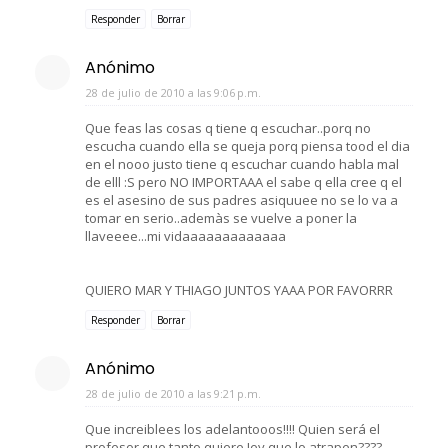
Responder
Borrar
Anónimo
28 de julio de 2010 a las 9:06 p.m.
Que feas las cosas q tiene q escuchar..porq no
escucha cuando ella se queja porq piensa tood el dia
en el nooo justo tiene q escuchar cuando habla mal
de elll :S pero NO IMPORTAAA el sabe q ella cree q el
es el asesino de sus padres asiquuee no se lo va a
tomar en serio..ademàs se vuelve a poner la
llaveeee...mi vidaaaaaaaaaaaaa
QUIERO MAR Y THIAGO JUNTOS YAAA POR FAVORRR
Responder
Borrar
Anónimo
28 de julio de 2010 a las 9:21 p.m.
Que increiblees los adelantooos!!!! Quien será el
profesor que tanto quiere Jey que lo atrapen????