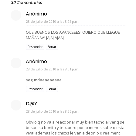
30 Comentarios
Anónimo
28 de julio de 2010 a las 8:26 p.m.
QUE BUENOS LOS AVANCEEES! QUIERO QUE LLEGUE
MAÑANAA! JAJAJJAJAAJ
Responder
Borrar
Anónimo
28 de julio de 2010 a las 8:31 p.m.
segundaaaaaaaaa
Responder
Borrar
D@Y
28 de julio de 2010 a las 8:35 p.m.
Obvio q no va a reaccionar muy bien tacho al ver q se
besan su bonita y teo..pero por lo menos sabe q esta
viva! ademas los chicos le van a decir lo q realment