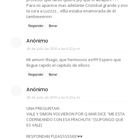
Para mi aparece mas adelante Cristobal grande y eso
la cura a Luzzzz... ellla estaba enamorada de él
tambieeennn
Responder
Borrar
Anónimo
28 de julio de 2010 a las 9:22 p.m.
Mi amorrr thiago, que hermosoo es!!!!!! Espero que
llegue rapido el capitulo de elloos
Responder
Borrar
Anónimo
28 de julio de 2010 a las 9:23 p.m.
UNA PREGUNTAA!:
VALE Y SIMON VOLVIERON POR Q MAR DICE "ME ESTA
COERNEANDO CON ESA FRACHUTA "(SUPONGO QUE
ES VALE)
RESPONDAN PLEASSSSSEE!♥♥