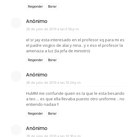
Responder
Borrar
Anónimo
28 de julio de 2010 a las 9:56 p.m.
el sr jay esta interesado en el profesor xq para mi es
el padre viogico de alai y nina.. y x eso el profesor la
amenaza a luz (la jefa de ministro)
Responder
Borrar
Anónimo
28 de julio de 2010 a las 10:24 p.m.
HuMM me confunde quien es la que le esta besando
a teo ... es que ella llevaba puesto otro uniforme .. no
entiendo nadaa !!
Responder
Borrar
Anónimo
28 de julio de 2010 a las 10:30 p.m.