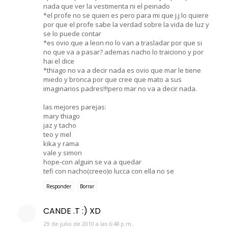
nada que ver la vestimenta ni el peinado
*el profe no se quien es pero para mi que j.j lo quiere
por que el profe sabe la verdad sobre la vida de luz y
se lo puede contar
*es ovio que a leon no lo van a trasladar por que si
no que va a pasar? ademas nacho lo traiciono y por
hai el dice
*thiago no va a decir nada es ovio que mar le tiene
miedo y bronca por que cree que mato a sus
imaginarios padres!!!pero mar no va a decir nada.
las mejores parejas:
mary thiago
jaz y tacho
teo y mel
kika y rama
vale y simon
hope-con alguin se va a quedar
tefi con nacho(creeo)o lucca con ella no se
Responder
Borrar
CANDE .T :) XD
29 de julio de 2010 a las 6:48 p.m.