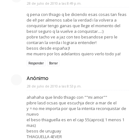
28 de julio de 2010 a las 8:49 p.m.
q pena con thiago q be diciendo esas cosas tan feas
de el! per almenos sabe la verdad i la volvera a
conquistar tengo ganas que llege el momento del
beso! seguro q la vuelve a conquistar....:)
pobre tacho ve a jaz con teo besandose pero le
contaran la verda i lograra entender!
besos desde españa:)!
me muero por los adelantos quiero verlo todo ya!
Responder
Borrar
Anónimo
28 de julio de 2010 a las 8:53 p.m.
ahahaha que lindo thiago con ""mi amor""
pibre lasd ocsas que escuchja decir a mar de el
y = no me importa por que la intenta reconquistar de
nuevo
el beso thiaguella es en el cap 55(aprox)( 1 menos 1
mas)
besos de uruguay
THIAGUELLA 4EVER