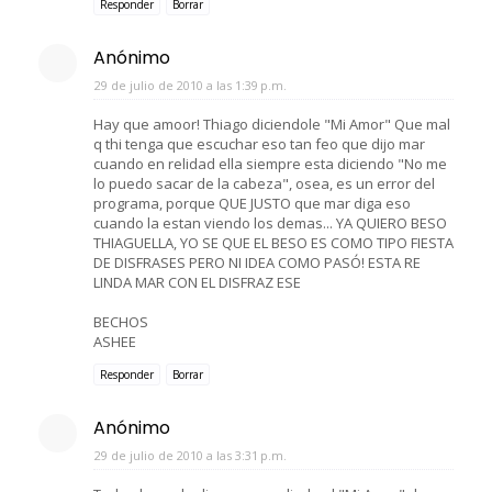
Responder
Borrar
Anónimo
29 de julio de 2010 a las 1:39 p.m.
Hay que amoor! Thiago diciendole "Mi Amor" Que mal
q thi tenga que escuchar eso tan feo que dijo mar
cuando en relidad ella siempre esta diciendo "No me
lo puedo sacar de la cabeza", osea, es un error del
programa, porque QUE JUSTO que mar diga eso
cuando la estan viendo los demas... YA QUIERO BESO
THIAGUELLA, YO SE QUE EL BESO ES COMO TIPO FIESTA
DE DISFRASES PERO NI IDEA COMO PASÓ! ESTA RE
LINDA MAR CON EL DISFRAZ ESE
BECHOS
ASHEE
Responder
Borrar
Anónimo
29 de julio de 2010 a las 3:31 p.m.