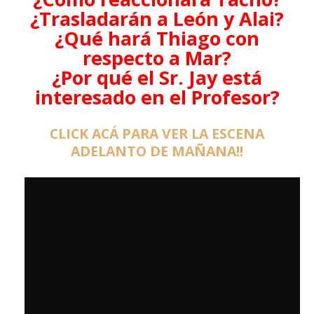
¿Trasladarán a León y Alai?
¿Qué hará Thiago con
respecto a Mar?
¿Por qué el Sr. Jay está
interesado en el Profesor?
CLICK ACÁ PARA VER LA ESCENA
ADELANTO DE MAÑANA!!