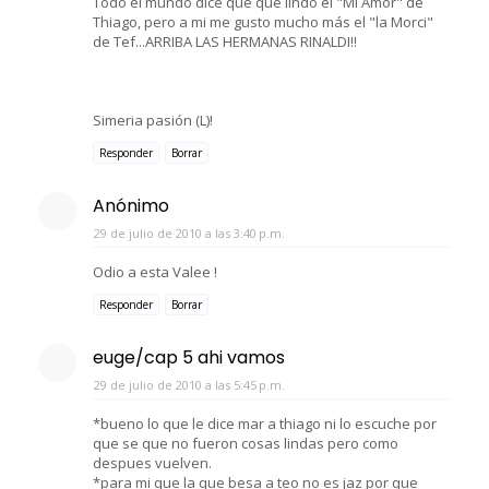
Todo el mundo dice que que lindo el "Mi Amor" de
Thiago, pero a mi me gusto mucho más el "la Morci"
de Tef...ARRIBA LAS HERMANAS RINALDI!!
Simeria pasión (L)!
Responder
Borrar
Anónimo
29 de julio de 2010 a las 3:40 p.m.
Odio a esta Valee !
Responder
Borrar
euge/cap 5 ahi vamos
29 de julio de 2010 a las 5:45 p.m.
*bueno lo que le dice mar a thiago ni lo escuche por
que se que no fueron cosas lindas pero como
despues vuelven.
*para mi que la que besa a teo no es jaz por que