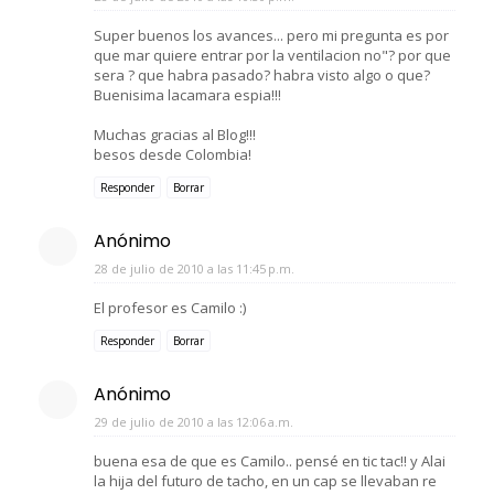
Super buenos los avances... pero mi pregunta es por
que mar quiere entrar por la ventilacion no"? por que
sera ? que habra pasado? habra visto algo o que?
Buenisima lacamara espia!!!
Muchas gracias al Blog!!!
besos desde Colombia!
Responder
Borrar
Anónimo
28 de julio de 2010 a las 11:45 p.m.
El profesor es Camilo :)
Responder
Borrar
Anónimo
29 de julio de 2010 a las 12:06 a.m.
buena esa de que es Camilo.. pensé en tic tac!! y Alai
la hija del futuro de tacho, en un cap se llevaban re