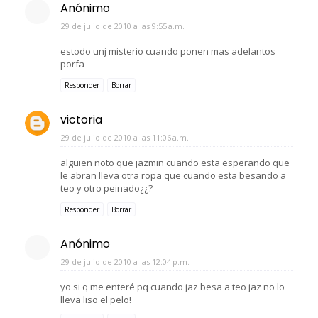
Anónimo
29 de julio de 2010 a las 9:55 a.m.
estodo unj misterio cuando ponen mas adelantos
porfa
Responder
Borrar
victoria
29 de julio de 2010 a las 11:06 a.m.
alguien noto que jazmin cuando esta esperando que
le abran lleva otra ropa que cuando esta besando a
teo y otro peinado¿¿?
Responder
Borrar
Anónimo
29 de julio de 2010 a las 12:04 p.m.
yo si q me enteré pq cuando jaz besa a teo jaz no lo
lleva liso el pelo!