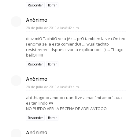
Responder
Borrar
Anónimo
28 de julio de 2010 a las 8:42 p.m.
dioz miO TachitO ve a jAz ... prO tambien la ve cOn teo
i encima se la esta comiendO! ... iwual tachito
resisteeeee! dspues t van a explicar too! =)! ... Thiago
bellO!!!!!!!!
Responder
Borrar
Anónimo
28 de julio de 2010 a las 8:49 p.m.
ahi thiagooo amooo cuandi ve a mar "mi amor" aaa
es tan lindo ♥♥
NO PUEDO VER LA ESCENA DE ADELANTOOO
Responder
Borrar
Anónimo