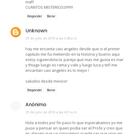
mal!!
CUANTOS MISTERIOSS!!!!!!!!
Responder
Borrar
Unknown
29 de julio de 2010 a las 3:38 a.m.
hay me encanta casi angeles desde que vi el primer
capitulo me fui metiendo en la historia y bueno aqui
estoy siguiendola la .pareja que mas me gusta es mar
y thiago luego es rama y vale y luego luca y tefi me
encantan casi angeles es lo mejor !
saludos desde mexico!
Responder
Borrar
Anónimo
29 de julio de 2010 a las 4:01 a.m.
Hola a todos por fin paso lo que esperabamos yo me
puse a pensar en quien podia ser el Profe y creo que
es alguien que ya conocemos puede ser que vivio en