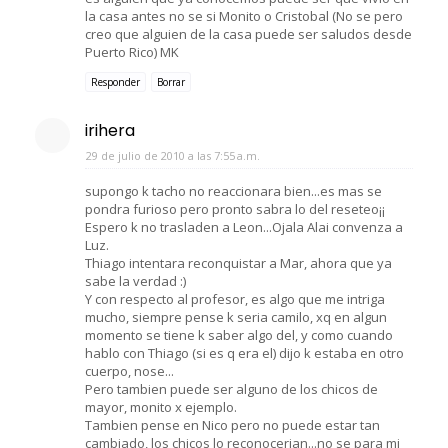
la casa antes no se si Monito o Cristobal (No se pero
creo que alguien de la casa puede ser saludos desde
Puerto Rico) MK
Responder
Borrar
irihera
29 de julio de 2010 a las 7:55 a.m.
supongo k tacho no reaccionara bien...es mas se
pondra furioso pero pronto sabra lo del reseteo¡¡
Espero k no trasladen a Leon...Ojala Alai convenza a
Luz.
Thiago intentara reconquistar a Mar, ahora que ya
sabe la verdad :)
Y con respecto al profesor, es algo que me intriga
mucho, siempre pense k seria camilo, xq en algun
momento se tiene k saber algo del, y como cuando
hablo con Thiago (si es q era el) dijo k estaba en otro
cuerpo, nose...
Pero tambien puede ser alguno de los chicos de
mayor, monito x ejemplo.
Tambien pense en Nico pero no puede estar tan
cambiado, los chicos lo reconocerian...no se para mi