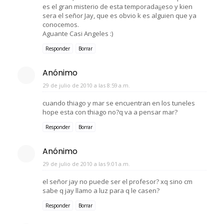
es el gran misterio de esta temporada¡¡eso y kien
sera el señor Jay, que es obvio k es alguien que ya
conocemos.
Aguante Casi Angeles :)
Responder
Borrar
Anónimo
29 de julio de 2010 a las 8:59 a.m.
cuando thiago y mar se encuentran en los tuneles
hope esta con thiago no?q va a pensar mar?
Responder
Borrar
Anónimo
29 de julio de 2010 a las 9:01 a.m.
el señor jay no puede ser el profesor? xq sino cm
sabe q jay llamo a luz para q le casen?
Responder
Borrar