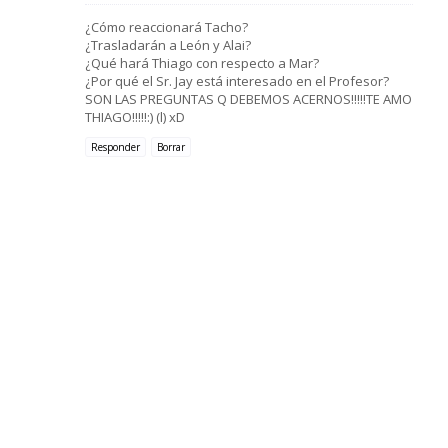
¿Cómo reaccionará Tacho?
¿Trasladarán a León y Alai?
¿Qué hará Thiago con respecto a Mar?
¿Por qué el Sr. Jay está interesado en el Profesor?
SON LAS PREGUNTAS Q DEBEMOS ACERNOS!!!!!TE AMO
THIAGO!!!!!:) (l) xD
Responder
Borrar