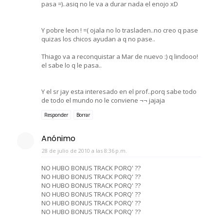
pasa =)..asiq no le va a durar nada el enojo xD
Y pobre leon ! =( ojala no lo trasladen..no creo q pase
quizas los chicos ayudan a q no pase..
Thiago va a reconquistar a Mar de nuevo :) q lindooo!
el sabe lo q le pasa..
Y el sr jay esta interesado en el prof..porq sabe todo
de todo el mundo no le conviene ¬¬ jajaja
Responder
Borrar
Anónimo
28 de julio de 2010 a las 8:36 p.m.
NO HUBO BONUS TRACK PORQ' ??
NO HUBO BONUS TRACK PORQ' ??
NO HUBO BONUS TRACK PORQ' ??
NO HUBO BONUS TRACK PORQ' ??
NO HUBO BONUS TRACK PORQ' ??
NO HUBO BONUS TRACK PORQ' ??