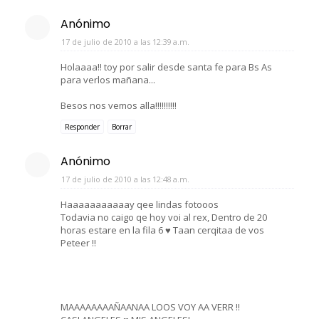
Anónimo
17 de julio de 2010 a las 12:39 a.m.
Holaaaa!! toy por salir desde santa fe para Bs As
para verlos mañana...
Besos nos vemos alla!!!!!!!!!!
Responder
Borrar
Anónimo
17 de julio de 2010 a las 12:48 a.m.
Haaaaaaaaaaay qee lindas fotooos
Todavia no caigo qe hoy voi al rex, Dentro de 20
horas estare en la fila 6 ♥ Taan cerqitaa de vos
Peteer !!
MAAAAAAAAÑAANAA LOOS VOY AA VERR !!