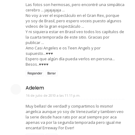
Las fotos son hermosas, pero encontré una simpática
cerebro ... jajajajaja ...
No voy a ver el espectáculo en el Gran Rex, porque
yo soy de Brasil, pero espero voceis puesto algunos
videos de la gran espectáculo ...
Y ni siquiera estar en Brasil veo todos los capítulos de
la cuarta temporada de este sitio. Gracias por
publicar ...
Amo Casi Angeles e os Teen Angels y por
supuesto...♥♥♥
Espero que algún día pueda verlos en persona...
Besos..♥♥♥♥
Responder
Borrar
Adelem
16 de julio de 2010 a las 11:11 p.m.
Muy bellas! de verdad! y compartimos lo mismo!
angelica aunque yo soy de Venezuela! y tambien veo
la serie desde hace rato por aca! siempre por aca
apenas va por la segunda temporada pero igual me
encanta! Erreway For Ever!