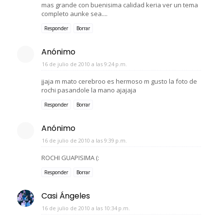
mas grande con buenisima calidad keria ver un tema
completo aunke sea....
Responder
Borrar
Anónimo
16 de julio de 2010 a las 9:24 p.m.
jjaja m mato cerebroo es hermoso m gusto la foto de
rochi pasandole la mano ajajaja
Responder
Borrar
Anónimo
16 de julio de 2010 a las 9:39 p.m.
ROCHI GUAPISIMA (:
Responder
Borrar
Casi Ángeles
16 de julio de 2010 a las 10:34 p.m.