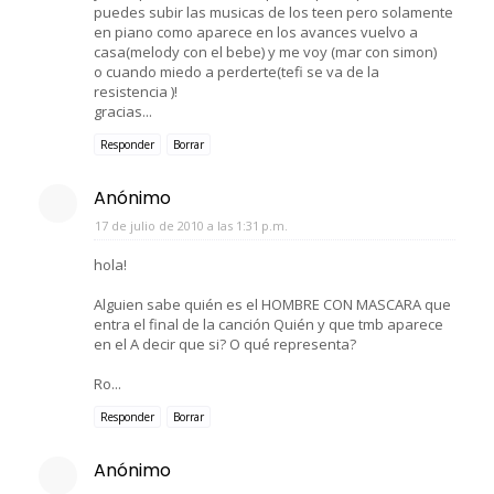
puedes subir las musicas de los teen pero solamente
en piano como aparece en los avances vuelvo a
casa(melody con el bebe) y me voy (mar con simon)
o cuando miedo a perderte(tefi se va de la
resistencia )!
gracias...
Responder
Borrar
Anónimo
17 de julio de 2010 a las 1:31 p.m.
hola!
Alguien sabe quién es el HOMBRE CON MASCARA que
entra el final de la canción Quién y que tmb aparece
en el A decir que si? O qué representa?
Ro...
Responder
Borrar
Anónimo