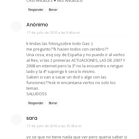
CASI ANGELES ♥ MIS ANGELES!
Responder
Borrar
Anónimo
17 de julio de 2010 a las 9:46 a.m.
k lindas las fotos¡¡sobre todo Gas :)
me pregunto??k hacen todos con cerebro??
Una cosa, esq soy de España y no puedo ir al verlos
al Rex, vi las 2 primeras ACTUACIONES, LAS DE 2007 Y
2008 en internet pero la 3º no la encuentro x ningun
lado y la 4º supongo k sera lo mismo.
Saben si van a sacar un dvd o algo con las
funciones??esk m encantaria verlos no solo los
temas.
SALUDOSS
Responder
Borrar
sara
17 de julio de 2010 a las 10:59 a.m.
yo se que no tiene nada que ver pero queria saber si