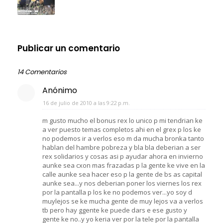
Publicar un comentario
14 Comentarios
Anónimo
16 de julio de 2010 a las 9:22 p.m.
m gusto mucho el bonus rex lo unico p mi tendrian ke
a ver puesto temas completos ahi en el grex p los ke
no podemos ir a verlos eso m da mucha bronka tanto
hablan del hambre pobreza y bla bla deberian a ser
rex solidarios y cosas asi p ayudar ahora en invierno
aunke sea cxon mas frazadas p la gente ke vive en la
calle aunke sea hacer eso p la gente de bs as capital
aunke sea...y nos deberian poner los viernes los rex
por la pantalla p los ke no podemos ver...yo soy d
muylejos se ke mucha gente de muy lejos va a verlos
tb pero hay ggente ke puede dars e ese gusto y
gente ke no..y yo keria ver por la tele por la pantalla