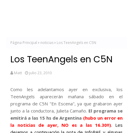
Página Principal
noticias
Los TeenAngels en C5N
Los TeenAngels en C5N
Matt
julio 23, 2010
Como les adelantamos ayer en exclusiva, los
TeenAngels aparecerán mañana sábado en el
programa de C5N "En Escena", ya que grabaron ayer
junto a la conductora, Julieta Camaño.
El programa se
emitirá a las 15 hs de Argentina
(hubo un error en
la noticias de ayer, NO es a las 16.30!!)
. Les
dejamos a continuación la nota de InfoBAE y algunas