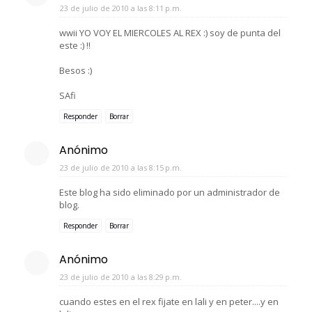
23 de julio de 2010 a las 8:11 p.m.
wwii YO VOY EL MIERCOLES AL REX :) soy de punta del
este :) !!
Besos :)
SAfi
Responder
Borrar
Anónimo
23 de julio de 2010 a las 8:15 p.m.
Este blog ha sido eliminado por un administrador de
blog.
Responder
Borrar
Anónimo
23 de julio de 2010 a las 8:29 p.m.
cuando estes en el rex fijate en lali y en peter....y en