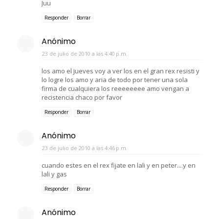
Juu
Responder
Borrar
Anónimo
23 de julio de 2010 a las 4:40 p.m.
los amo el jueves voy a ver los en el gran rex resisti y
lo logre los amo y aria de todo por tener una sola
firma de cualquiera los reeeeeeee amo vengan a
recistencia chaco por favor
Responder
Borrar
Anónimo
23 de julio de 2010 a las 4:46 p.m.
cuando estes en el rex fijate en lali y en peter....y en
lali y gas
Responder
Borrar
Anónimo