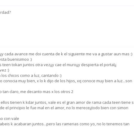
erdad?
r¡¡y cada avance me doi cuenta de k el siguiente me va a gustar aun mas :)
esta buenisimoo :)
s teen tokan juntos otra vez¡¡y cae el muro¡¡y despierta el portal¡¡
ez :)
 los chicos como a luz, cantando :)
 lo conocia muy bien, x lo k dijo de los hijos, xq conoce muy bien a luz...son
o tan claro, me decanto mas x los otros 2
ellos tienen k kdar juntos, vale es el gran amor de rama cada teen tiene 
e el principio le fue mal en el amor, no lo merece¡¡todo bien con simon
mo con vale
 sabeis k acabaran juntos...pero las ramerias como yo, no lo tenemos tan