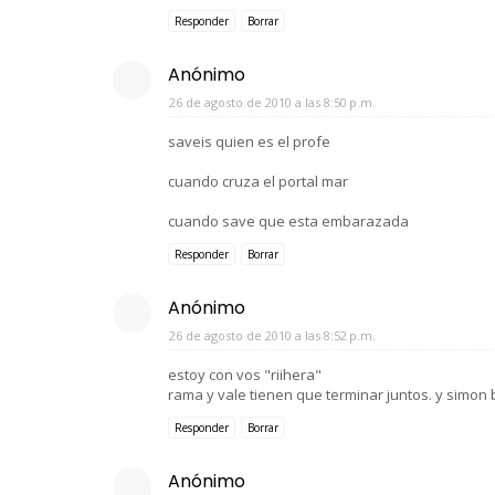
Responder
Borrar
Anónimo
26 de agosto de 2010 a las 8:50 p.m.
saveis quien es el profe
cuando cruza el portal mar
cuando save que esta embarazada
Responder
Borrar
Anónimo
26 de agosto de 2010 a las 8:52 p.m.
estoy con vos "riihera"
rama y vale tienen que terminar juntos. y simon
Responder
Borrar
Anónimo