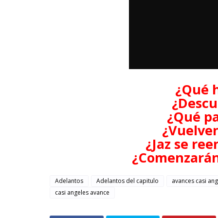
¿Qué h
¿Descu
¿Qué pa
¿Vuelven
¿Jaz se re
¿Comenzarán 
Adelantos
Adelantos del capitulo
avances casi ang
casi angeles avance