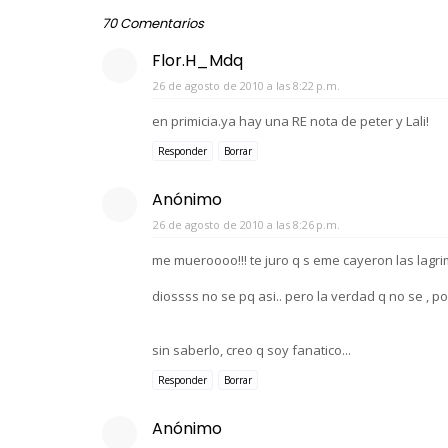
70 Comentarios
Flor.H_Mdq
26 de agosto de 2010 a las 8:22 p.m.
en primicia.ya hay una RE nota de peter y Lali!
Responder
Borrar
Anónimo
26 de agosto de 2010 a las 8:26 p.m.
me mueroooo!!! te juro q s eme cayeron las lagrim
diossss no se pq asi.. pero la verdad q no se , p
sin saberlo, creo q soy fanatico...
Responder
Borrar
Anónimo