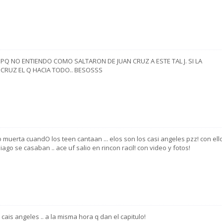
 PQ NO ENTIENDO COMO SALTARON DE JUAN CRUZ A ESTE TAL J. SI LA
RUZ EL Q HACIA TODO.. BESOSSS
ro muerta cuandO los teen cantaan ... elos son los casi angeles pzz! con ell
ago se casaban .. ace uf salio en rincon racil! con video y fotos!
is angeles .. a la misma hora q dan el capitulo!