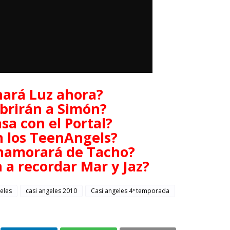
ará Luz ahora?
brirán a Simón?
sa con el Portal?
 los TeenAngels?
enamorará de Tacho?
a recordar Mar y Jaz?
eles
casi angeles 2010
Casi angeles 4ª temporada