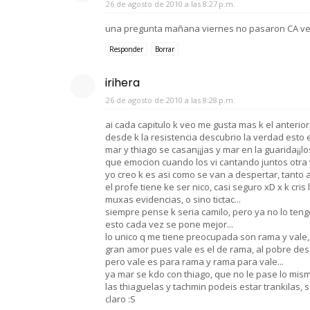
26 de agosto de 2010 a las 8:27 p.m.
una pregunta mañana viernes no pasaron CA v
Responder
Borrar
irihera
26 de agosto de 2010 a las 8:28 p.m.
ai cada capitulo k veo me gusta mas k el anterio
desde k la resistencia descubrio la verdad esto 
mar y thiago se casan¡¡jas y mar en la guarida¡¡lo
que emocion cuando los vi cantando juntos otra v
yo creo k es asi como se van a despertar, tanto a
el profe tiene ke ser nico, casi seguro xD x k cris
muxas evidencias, o sino tictac...
siempre pense k seria camilo, pero ya no lo teng
esto cada vez se pone mejor...
lo unico q me tiene preocupada son rama y vale, 
gran amor pues vale es el de rama, al pobre desd
pero vale es para rama y rama para vale...
ya mar se kdo con thiago, que no le pase lo mis
las thiaguelas y tachmin podeis estar trankilas,
claro :S