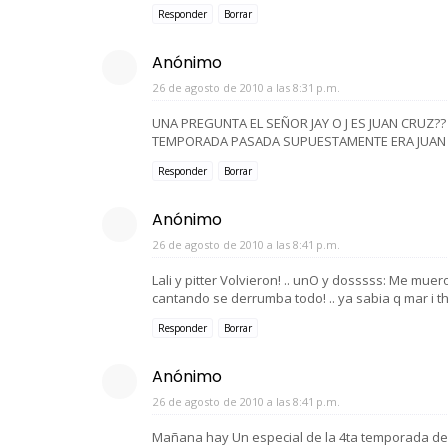
Responder
Borrar
Anónimo
26 de agosto de 2010 a las 8:31 p.m.
UNA PREGUNTA EL SEÑOR JAY O J ES JUAN CRUZ??
TEMPORADA PASADA SUPUESTAMENTE ERA JUAN C
Responder
Borrar
Anónimo
26 de agosto de 2010 a las 8:41 p.m.
Lali y pitter Volvieron! .. unO y dosssss: Me mue
cantando se derrumba todo! .. ya sabia q mar i thi
Responder
Borrar
Anónimo
26 de agosto de 2010 a las 8:41 p.m.
Mañana hay Un especial de la 4ta temporada de ca