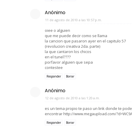
Anónimo
11 de agosto de 2010 a las 10:57 p.m.
oiee o alguien
que me puede decir como se llama
la cancion que pasaron ayer en el capitulo 57
(revolucion creativa 2da. parte)
la que cantaron los chicos
en el tunel????
porfavor alguien que sepa
contestee
Responder
Borrar
Anónimo
12 de agosto de 2010 a las 1:20 a.m.
es un tema propio te paso un link donde te pode
encontrar http://www.megaupload.com/?d=WC
Responder
Borrar