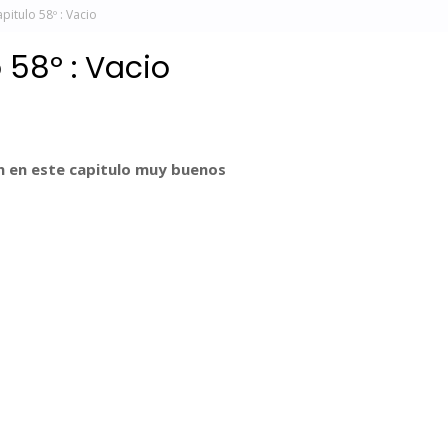
pitulo 58º : Vacio
 58º : Vacio
n en este capitulo muy buenos