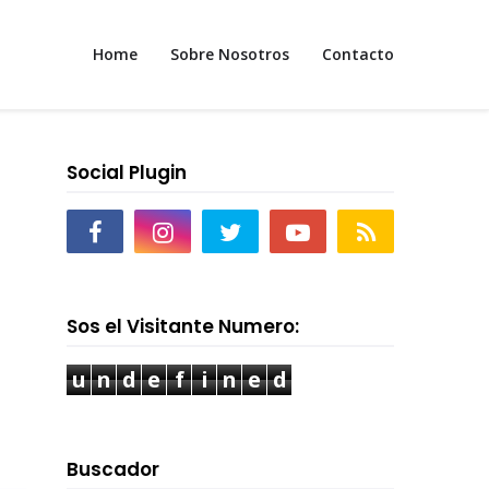
Home
Sobre Nosotros
Contacto
Social Plugin
Sos el Visitante Numero:
u
n
d
e
f
i
n
e
d
Buscador