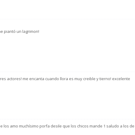
me piantó un lagrimon!
ores actores! me encanta cuando llora es muy creible y tierno! excelente
que los amo muchísimo porfa desile que los chicos mande 1 saludo a los de