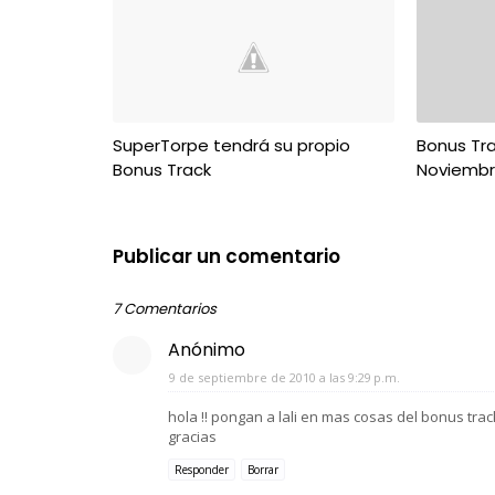
SuperTorpe tendrá su propio
Bonus Tr
Bonus Track
Noviemb
Publicar un comentario
7 Comentarios
Anónimo
9 de septiembre de 2010 a las 9:29 p.m.
hola !! pongan a lali en mas cosas del bonus track
gracias
Responder
Borrar