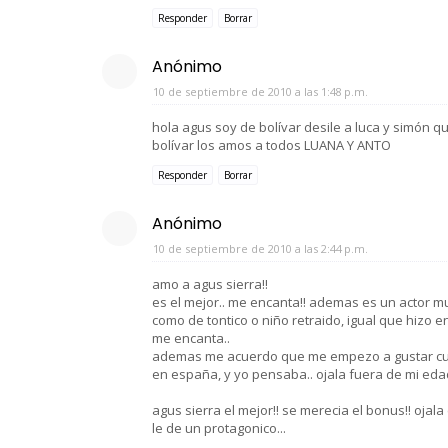
Responder
Borrar
Anónimo
10 de septiembre de 2010 a las 1:48 p.m.
hola agus soy de bolívar desile a luca y simón 
bolívar los amos a todos LUANA Y ANTO
Responder
Borrar
Anónimo
10 de septiembre de 2010 a las 2:44 p.m.
amo a agus sierra!!
es el mejor.. me encanta!! ademas es un actor muy
como de tontico o niño retraido, igual que hizo en f
me encanta..
ademas me acuerdo que me empezo a gustar cuand
en españa, y yo pensaba.. ojala fuera de mi edad!
agus sierra el mejor!! se merecia el bonus!! oja
le de un protagonico...