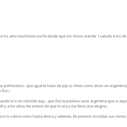
que los amo muchísimo porfa desile que los chicos mande 1 saludo a los de
 polifacetico.. que igual te hace de pijo (o cheto como dicen en argentina
lori...
o lo vi en rebelde way.. que fue la primera serie argentina que vi aqui
! y a los años me entere de que lo era y me lleve una alegria...
la cris lo valore como hasta ahora y ademas de ponerlo en todas sus series