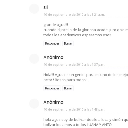
sil
10 de septiembre de 2010 a las 8:21 a.m.
grande agus!!!
cuando dijiste lo de la gloriosa acade, juro q se 
todos los academicos esperamos eso!!
Responder
Borrar
Anónimo
10 de septiembre de 2010 a las 1:37 p.m.
Hola!!! Agus es un genio..para mi uno de los mej
actor ! Besos para todos !
Responder
Borrar
Anónimo
10 de septiembre de 2010 a las 1:48 p.m.
hola agus soy de bolívar desile a luca y simón 
bolívar los amos a todos LUANA Y ANTO