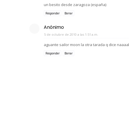
un besito desde zaragoza (españa)
Responder
Borrar
Anónimo
5 de octubre de 2010 a las 1:51 a.m.
aguante sailor moon la otra tarada q dice naaaa
Responder
Borrar