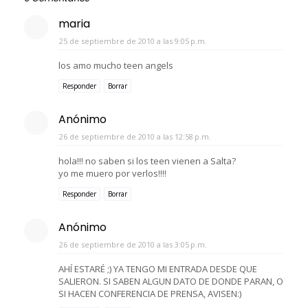
maria
25 de septiembre de 2010 a las 9:05 p.m.
los amo mucho teen angels
Responder
Borrar
Anónimo
26 de septiembre de 2010 a las 12:58 p.m.
hola!!! no saben si los teen vienen a Salta?
yo me muero por verlos!!!!
Responder
Borrar
Anónimo
26 de septiembre de 2010 a las 3:05 p.m.
AHÍ ESTARÉ ;) YA TENGO MI ENTRADA DESDE QUE
SALIERON. SI SABEN ALGUN DATO DE DONDE PARAN, O
SI HACEN CONFERENCIA DE PRENSA, AVISEN:)