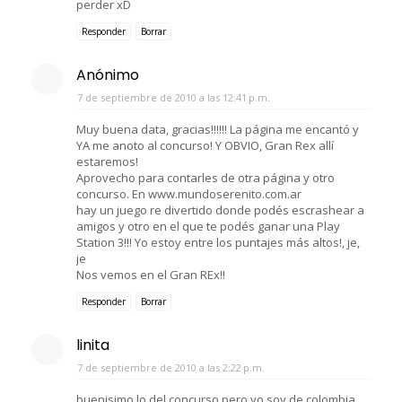
perder xD
Responder
Borrar
Anónimo
7 de septiembre de 2010 a las 12:41 p.m.
Muy buena data, gracias!!!!!! La página me encantó y
YA me anoto al concurso! Y OBVIO, Gran Rex allí
estaremos!
Aprovecho para contarles de otra página y otro
concurso. En www.mundoserenito.com.ar
hay un juego re divertido donde podés escrashear a
amigos y otro en el que te podés ganar una Play
Station 3!!! Yo estoy entre los puntajes más altos!, je,
je
Nos vemos en el Gran REx!!
Responder
Borrar
linita
7 de septiembre de 2010 a las 2:22 p.m.
buenisimo lo del concurso pero yo soy de colombia