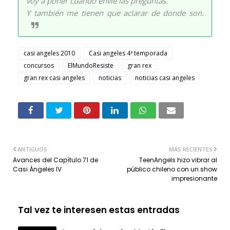
voy a poner cuando envíe las preguntas.
Y también me tienen que aclarar de donde son.
casi angeles 2010
Casi angeles 4ª temporada
concursos
ElMundoResiste
gran rex
gran rex casi angeles
noticias
noticias casi angeles
ANTIGUOS
MÁS RECIENTES
Avances del Capítulo 71 de
TeenAngels hizo vibrar al
Casi Ángeles IV
público chileno con un show
impresionante
Tal vez te interesen estas entradas