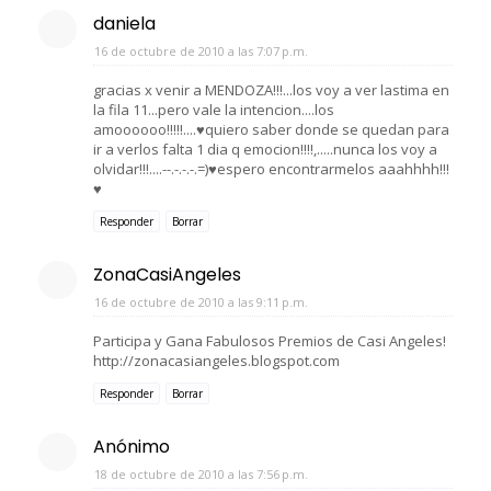
daniela
16 de octubre de 2010 a las 7:07 p.m.
gracias x venir a MENDOZA!!!...los voy a ver lastima en
la fila 11...pero vale la intencion....los
amoooooo!!!!!....♥quiero saber donde se quedan para
ir a verlos falta 1 dia q emocion!!!!,.....nunca los voy a
olvidar!!!....--.-.-.-.=)♥espero encontrarmelos aaahhhh!!!
♥
Responder
Borrar
ZonaCasiAngeles
16 de octubre de 2010 a las 9:11 p.m.
Participa y Gana Fabulosos Premios de Casi Angeles!
http://zonacasiangeles.blogspot.com
Responder
Borrar
Anónimo
18 de octubre de 2010 a las 7:56 p.m.