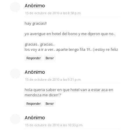
Anónimo
15 de octubre de 2010 a las 8:58 p.m.
hay gracias!!
yo averigue en hotel del bono y me dijeron que no..
gracias.. gracias..
los voy a ir a ver.. aparte tengo fila 1!!.. :) estoy re feliz
Responder
Borrar
Anónimo
15 de octubre de 2010 a las 9:31 p.m.
hola queria saber en que hotel van a estar aca en
mendoza me dicen'?
Responder
Borrar
Anónimo
15 de octubre de 2010 a las 10:33 p.m.