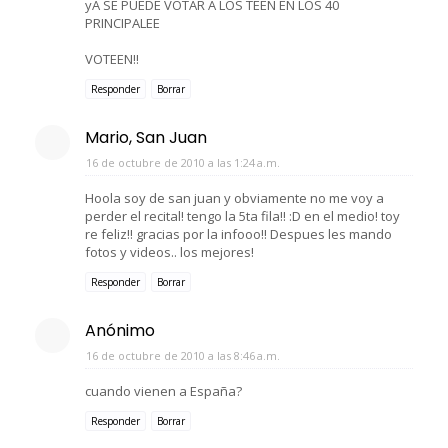
yA SE PUEDE VOTAR A LOS TEEN EN LOS 40
PRINCIPALEE
VOTEEN!!
Responder
Borrar
Mario, San Juan
16 de octubre de 2010 a las 1:24 a.m.
Hoola soy de san juan y obviamente no me voy a
perder el recital! tengo la 5ta fila!! :D en el medio! toy
re feliz!! gracias por la infooo!! Despues les mando
fotos y videos.. los mejores!
Responder
Borrar
Anónimo
16 de octubre de 2010 a las 8:46 a.m.
cuando vienen a España?
Responder
Borrar