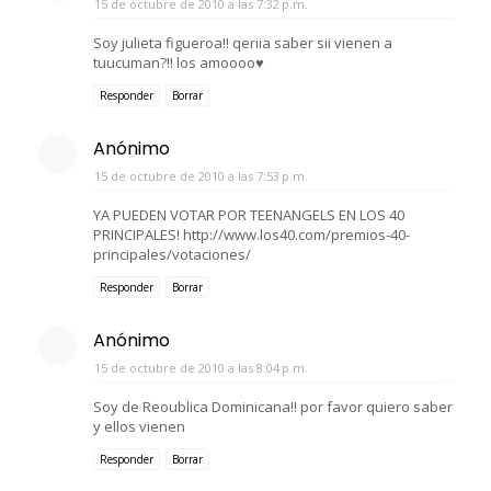
15 de octubre de 2010 a las 7:32 p.m.
Soy julieta figueroa!! qeriia saber sii vienen a
tuucuman?!! los amoooo♥
Responder
Borrar
Anónimo
15 de octubre de 2010 a las 7:53 p.m.
YA PUEDEN VOTAR POR TEENANGELS EN LOS 40
PRINCIPALES! http://www.los40.com/premios-40-
principales/votaciones/
Responder
Borrar
Anónimo
15 de octubre de 2010 a las 8:04 p.m.
Soy de Reoublica Dominicana!! por favor quiero saber
y ellos vienen
Responder
Borrar