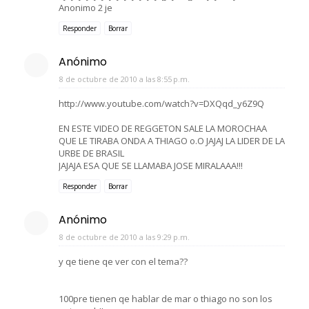
Anonimo 2 je
Responder
Borrar
Anónimo
8 de octubre de 2010 a las 8:55 p.m.
http://www.youtube.com/watch?v=DXQqd_y6Z9Q
EN ESTE VIDEO DE REGGETON SALE LA MOROCHAA
QUE LE TIRABA ONDA A THIAGO o.O JAJAJ LA LIDER DE LA
URBE DE BRASIL
JAJAJA ESA QUE SE LLAMABA JOSE MIRALAAA!!!
Responder
Borrar
Anónimo
8 de octubre de 2010 a las 9:29 p.m.
y qe tiene qe ver con el tema??
100pre tienen qe hablar de mar o thiago no son los