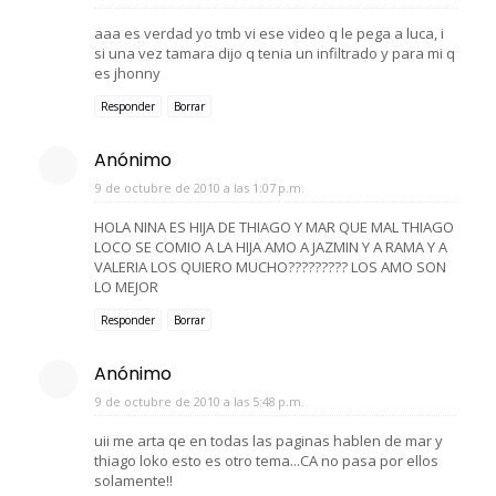
aaa es verdad yo tmb vi ese video q le pega a luca, i
si una vez tamara dijo q tenia un infiltrado y para mi q
es jhonny
Responder
Borrar
Anónimo
9 de octubre de 2010 a las 1:07 p.m.
HOLA NINA ES HIJA DE THIAGO Y MAR QUE MAL THIAGO
LOCO SE COMIO A LA HIJA AMO A JAZMIN Y A RAMA Y A
VALERIA LOS QUIERO MUCHO????????? LOS AMO SON
LO MEJOR
Responder
Borrar
Anónimo
9 de octubre de 2010 a las 5:48 p.m.
uii me arta qe en todas las paginas hablen de mar y
thiago loko esto es otro tema...CA no pasa por ellos
solamente!!