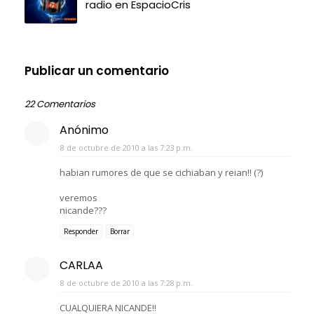
radio en EspacioCris
Publicar un comentario
22 Comentarios
Anónimo
8 de octubre de 2010 a las 7:23 p.m.
habian rumores de que se cichiaban y reian!! (?)
veremos
nicande???
Responder
Borrar
CARLAA
8 de octubre de 2010 a las 7:28 p.m.
CUALQUIERA NICANDE!!