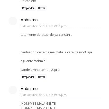
unicos eh!!
Responder
Borrar
Anónimo
8 de octubre de 2010 a las 9:31 p.m.
totamente de acuerdo ya cansan...
canbiando de tema me mata la cara de nico! jaja
aguante tachmin!
cande divina como 100pre!
Responder
Borrar
Anónimo
8 de octubre de 2010 a las 9:46 p.m.
JHONNY ES MALA GENTE
JHONNY ES MALA GENTE