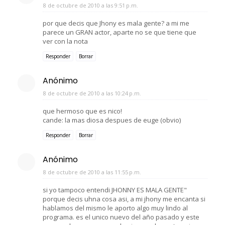
8 de octubre de 2010 a las 9:51 p.m.
por que decis que Jhony es mala gente? a mi me
parece un GRAN actor, aparte no se que tiene que
ver con la nota
Responder
Borrar
Anónimo
8 de octubre de 2010 a las 10:24 p.m.
que hermoso que es nico!
cande: la mas diosa despues de euge (obvio)
Responder
Borrar
Anónimo
8 de octubre de 2010 a las 11:55 p.m.
si yo tampoco entendi JHONNY ES MALA GENTE"
porque decis uhna cosa asi, a mi jhony me encanta si
hablamos del mismo le aporto algo muy lindo al
programa. es el unico nuevo del año pasado y este