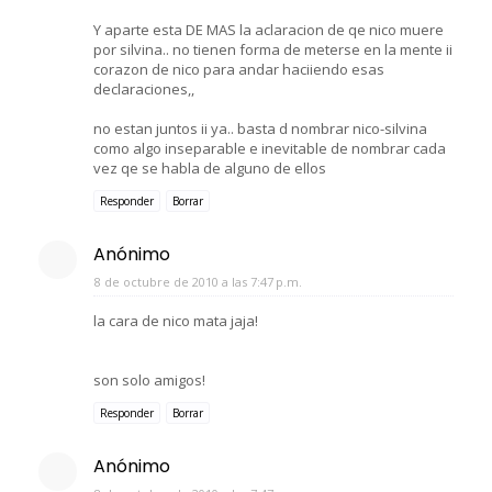
Y aparte esta DE MAS la aclaracion de qe nico muere
por silvina.. no tienen forma de meterse en la mente ii
corazon de nico para andar haciiendo esas
declaraciones,,
no estan juntos ii ya.. basta d nombrar nico-silvina
como algo inseparable e inevitable de nombrar cada
vez qe se habla de alguno de ellos
Responder
Borrar
Anónimo
8 de octubre de 2010 a las 7:47 p.m.
la cara de nico mata jaja!
son solo amigos!
Responder
Borrar
Anónimo