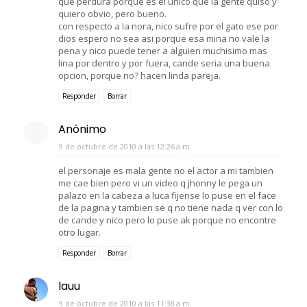
que perdura porque es el unico que la gente quiso y
quiero obvio, pero bueno.
con respecto a la nora, nico sufre por el gato ese por
dios espero no sea asi porque esa mina no vale la
pena y nico puede tener a alguien muchisimo mas
lina por dentro y por fuera, cande seria una buena
opcion, porque no? hacen linda pareja.
Responder
Borrar
Anónimo
9 de octubre de 2010 a las 12:26 a.m.
el personaje es mala gente no el actor a mi tambien
me cae bien pero vi un video q jhonny le pega un
palazo en la cabeza a luca fijense lo puse en el face
de la pagina y tambien se q no tiene nada q ver con lo
de cande y nico pero lo puse ak porque no encontre
otro lugar.
Responder
Borrar
lauu
9 de octubre de 2010 a las 11:38 a.m.