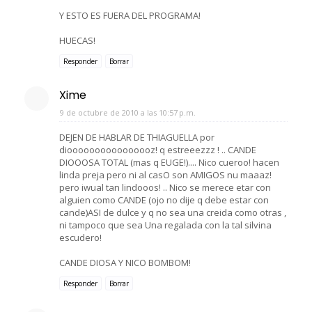
Y ESTO ES FUERA DEL PROGRAMA!
HUECAS!
Responder
Borrar
Xime
9 de octubre de 2010 a las 10:57 p.m.
DEJEN DE HABLAR DE THIAGUELLA por
dioooooooooooooooz! q estreeezzz ! .. CANDE
DIOOOSA TOTAL (mas q EUGE!).... Nico cueroo! hacen
linda preja pero ni al casO son AMIGOS nu maaaz!
pero iwual tan lindooos! .. Nico se merece etar con
alguien como CANDE (ojo no dije q debe estar con
cande)ASI de dulce y q no sea una creida como otras ,
ni tampoco que sea Una regalada con la tal silvina
escudero!
CANDE DIOSA Y NICO BOMBOM!
Responder
Borrar