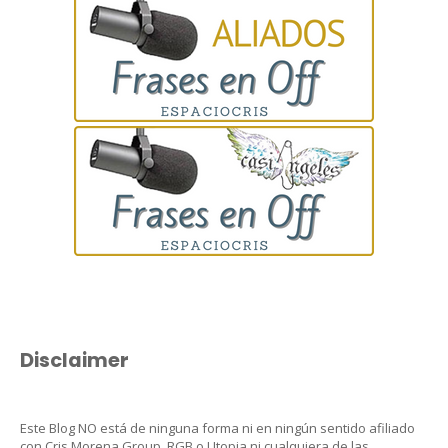
Disclaimer
Este Blog NO está de ninguna forma ni en ningún sentido afiliado
con Cris Morena Group, RGB o Utopia ni cualquiera de las