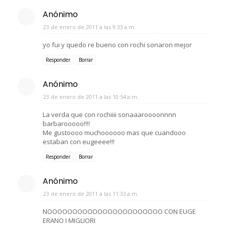
Anónimo
23 de enero de 2011 a las 9:33 a.m.
yo fui y quedo re bueno con rochi sonaron mejor
Responder
Borrar
Anónimo
23 de enero de 2011 a las 10:54 a.m.
La verda que con rochiiii sonaaaroooonnnn
barbarooooo!!!!
Me gustoooo muchoooooo mas que cuandooo
estaban con eugeeee!!!
Responder
Borrar
Anónimo
23 de enero de 2011 a las 11:33 a.m.
NOOOOOOOOOOOOOOOOOOOOOOO CON EUGE
ERANO I MIGLIORI