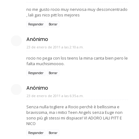
no me gusto rocio muy nerviosa muy desconcentrado
, lali gas nico pitt los mejores
Responder
Borrar
Anónimo
23 de enero de 2011 a las 2:10 a.m.
rocio no pega con los teens la mina canta bien pero le
falta muchisimoooo.
Responder
Borrar
Anónimo
23 de enero de 2011 a las 6:35 a.m.
Senza nulla togliere a Rocio perchè è bellissima e
bravissima, ma i mitici Teen Angels senza Euge non
sono più gli stessi mi dispiace! VI ADORO LALI PITT E
NICO
Responder
Borrar