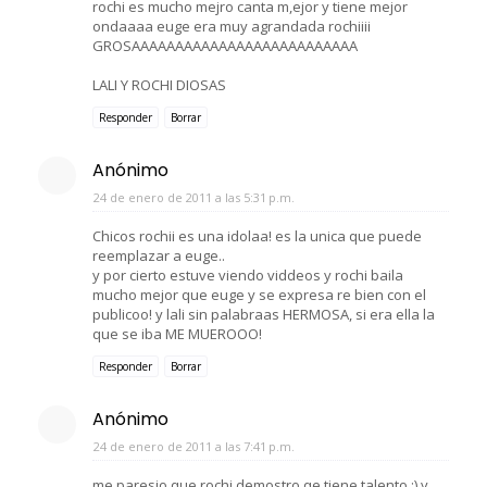
rochi es mucho mejro canta m,ejor y tiene mejor
ondaaaa euge era muy agrandada rochiiii
GROSAAAAAAAAAAAAAAAAAAAAAAAAAA
LALI Y ROCHI DIOSAS
Responder
Borrar
Anónimo
24 de enero de 2011 a las 5:31 p.m.
Chicos rochii es una idolaa! es la unica que puede
reemplazar a euge..
y por cierto estuve viendo viddeos y rochi baila
mucho mejor que euge y se expresa re bien con el
publicoo! y lali sin palabraas HERMOSA, si era ella la
que se iba ME MUEROOO!
Responder
Borrar
Anónimo
24 de enero de 2011 a las 7:41 p.m.
me paresio que rochi demostro qe tiene talento ;) y