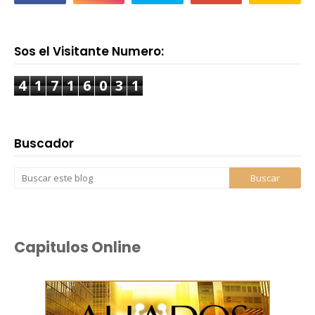
Sos el Visitante Numero:
4
1
7
1
6
0
3
1
Buscador
Capitulos Online