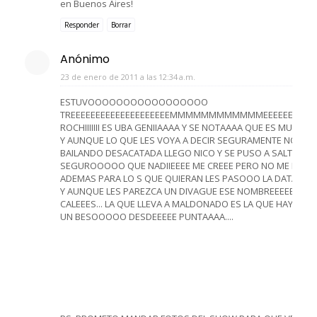
en Buenos Aires!
Responder
Borrar
Anónimo
23 de enero de 2011 a las 12:34 a.m.
ESTUVOOOOOOOOOOOOOOOOO
TREEEEEEEEEEEEEEEEEEEEMMMMMMMMMMMMEEEEEEEEE
ROCHIIIIIII ES UBA GENIIAAAA Y SE NOTAAAA QUE ES M
Y AUNQUE LO QUE LES VOYA A DECIR SEGURAMENTE NO ME 
BAILANDO DESACATADA LLEGO NICO Y SE PUSO A SALTAR IGUAL
SEGUROOOOO QUE NADIIEEEE ME CREEE PERO NO ME IMPORTA
ADEMAS PARA LO S QUE QUIERAN LES PASOOO LA DATA QUE 
Y AUNQUE LES PAREZCA UN DIVAGUE ESE NOMBREEEEE EL HO
CALEEES... LA QUE LLEVA A MALDONADO ES LA QUE HAY QUE 
UN BESOOOOO DESDEEEEE PUNTAAAA....