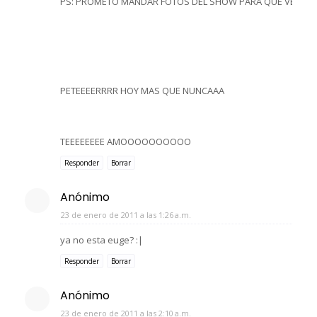
PS: PROMETO MANDAR FOTOS DEL SHOW PARA QUE VEAN LO I
PETEEEERRRR HOY MAS QUE NUNCAAA
TEEEEEEEE AMOOOOOOOOOO
Responder
Borrar
Anónimo
23 de enero de 2011 a las 1:26 a.m.
ya no esta euge? :|
Responder
Borrar
Anónimo
23 de enero de 2011 a las 2:10 a.m.