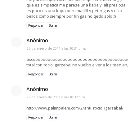
que es simpatica me parese una kapa y lali presiosa
es poco es una kapa pero mallllll y peter gas y nico
bellos como siempre por fin gas no qedo solo ;)(
Responder
Borrar
Anónimo
26 de enero de 2011 a las 10:31 p.m.
ascoooooooooooooooooooooooooooooooooooooooooo
total con rocio igarzabal no vuelbo a ver a los teen angels :(
Responder
Borrar
Anónimo
26 de enero de 2011 a las 10:32 p.m.
http://www.palimpalem.com/2/anti_rocio_igarzabal/
Responder
Borrar