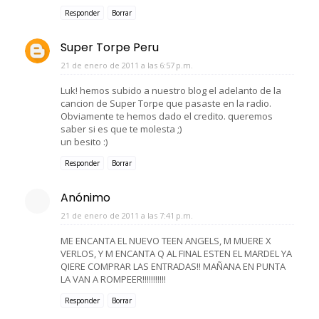
Responder
Borrar
Super Torpe Peru
21 de enero de 2011 a las 6:57 p.m.
Luk! hemos subido a nuestro blog el adelanto de la
cancion de Super Torpe que pasaste en la radio.
Obviamente te hemos dado el credito. queremos
saber si es que te molesta ;)
un besito :)
Responder
Borrar
Anónimo
21 de enero de 2011 a las 7:41 p.m.
ME ENCANTA EL NUEVO TEEN ANGELS, M MUERE X
VERLOS, Y M ENCANTA Q AL FINAL ESTEN EL MARDEL YA
QIERE COMPRAR LAS ENTRADAS!! MAÑANA EN PUNTA
LA VAN A ROMPEER!!!!!!!!!!!
Responder
Borrar