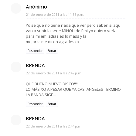
Anónimo
21 de enero de 2011 a las 11:55 p.m.
Yo se que no tiene nada que ver pero saben si aqui
van a subir la serie MINOU de Emi yo quiero verla
para mi emi attias es lo mass y la
mejor si me dicen agradesxo
Responder
Borrar
BRENDA
22 de enero de 2011 a las 2:42 p.m.
QUE BUENO NUEVO DISCO!!!!!!!!
LO MÀS XQ A PESAR QUE YA CASI ANGELES TERMINO
LA BANDA SIGE...
Responder
Borrar
BRENDA
22 de enero de 2011 a las 2:44 p.m.