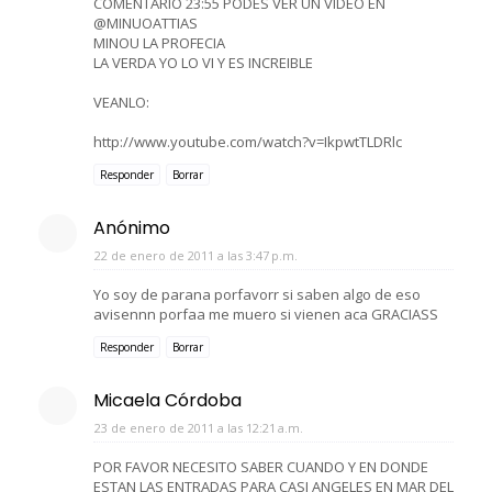
COMENTARIO 23:55 PODES VER UN VIDEO EN
@MINUOATTIAS
MINOU LA PROFECIA
LA VERDA YO LO VI Y ES INCREIBLE
VEANLO:
http://www.youtube.com/watch?v=IkpwtTLDRlc
Responder
Borrar
Anónimo
22 de enero de 2011 a las 3:47 p.m.
Yo soy de parana porfavorr si saben algo de eso
avisennn porfaa me muero si vienen aca GRACIASS
Responder
Borrar
Micaela Córdoba
23 de enero de 2011 a las 12:21 a.m.
POR FAVOR NECESITO SABER CUANDO Y EN DONDE
ESTAN LAS ENTRADAS PARA CASI ANGELES EN MAR DEL