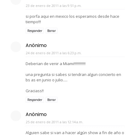
23 de enero de 2011 a las 9:51 p.m.
si porfa aqui en mexico los esperamos desde hace
tiempo!!!
Responder
Borrar
Anónimo
24 de enero de 2011 a las 6:23 p.m.
Deberian de venir a Miami!!!!!!!!!!!!!
una pregunta si sabes si tendran algun concierto en
bs as en junio o julio.....
Graciass!!
Responder
Borrar
Anónimo
25 de enero de 2011 a las 12:14 a.m.
Alguien sabe si van a hacer algún show a fin de año o