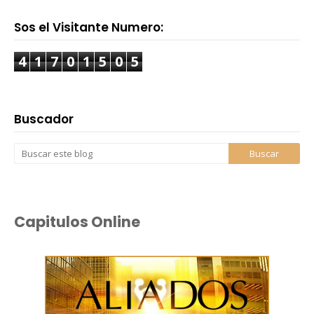
Sos el Visitante Numero:
4
1
7
0
1
5
0
5
Buscador
Capitulos Online