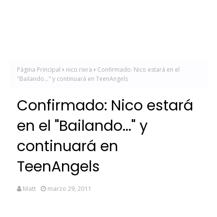
Página Principal
nico riera
Confirmado: Nico estará en el
"Bailando..." y continuará en TeenAngels
Confirmado: Nico estará
en el "Bailando..." y
continuará en
TeenAngels
Matt
marzo 29, 2011