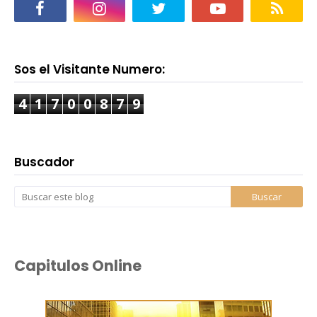
Sos el Visitante Numero:
4
1
7
0
0
8
7
9
Buscador
Capitulos Online