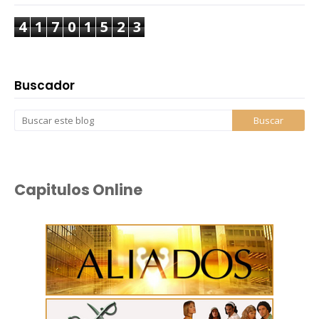
4
1
7
0
1
5
2
3
Buscador
Capitulos Online