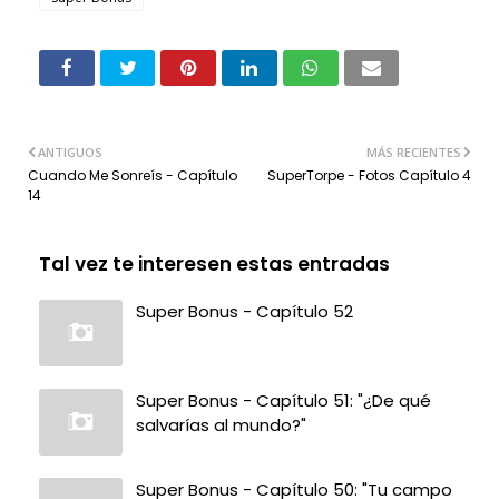
ANTIGUOS
MÁS RECIENTES
Cuando Me Sonreís - Capítulo
SuperTorpe - Fotos Capítulo 4
14
Tal vez te interesen estas entradas
Super Bonus - Capítulo 52
Super Bonus - Capítulo 51: "¿De qué
salvarías al mundo?"
Super Bonus - Capítulo 50: "Tu campo