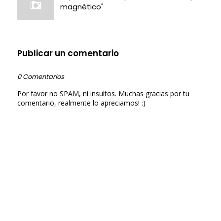
magnético"
Publicar un comentario
0 Comentarios
Por favor no SPAM, ni insultos. Muchas gracias por tu
comentario, realmente lo apreciamos! :)