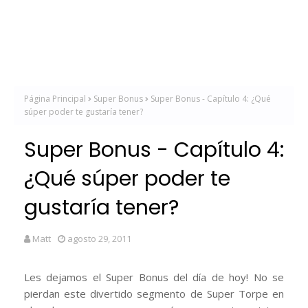
Página Principal
Super Bonus
Super Bonus - Capítulo 4: ¿Qué
súper poder te gustaría tener?
Super Bonus - Capítulo 4:
¿Qué súper poder te
gustaría tener?
Matt
agosto 29, 2011
Les dejamos el Super Bonus del día de hoy! No se
pierdan este divertido segmento de Super Torpe en