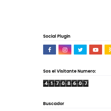
Social Plugin
Sos el Visitante Numero:
4
1
7
0
8
6
0
7
Buscador