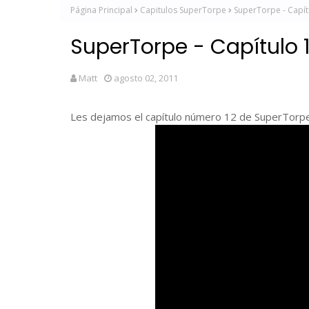
Página Principal
Capitulos SuperTorpe
SuperTorpe - Capít
SuperTorpe - Capítulo 1
Matt
agosto 02, 2011
Les dejamos el capítulo número 12 de SuperTorpe,