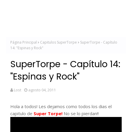
Página Principal
Capitulos SuperTorpe
SuperTorpe - Capítulo
14: "Espinas y Rock"
SuperTorpe - Capítulo 14:
"Espinas y Rock"
Lost
agosto 04, 2011
Hola a todos! Les dejamos como todos los dias el
capitulo de
Super Torpe!
No se lo pierdan!!