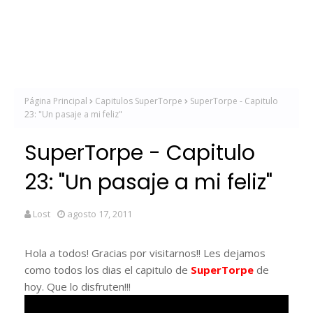
Página Principal
Capitulos SuperTorpe
SuperTorpe - Capitulo
23: "Un pasaje a mi feliz"
SuperTorpe - Capitulo
23: "Un pasaje a mi feliz"
Lost
agosto 17, 2011
Hola a todos! Gracias por visitarnos!! Les dejamos
como todos los dias el capitulo de
SuperTorpe
de
hoy. Que lo disfruten!!!