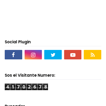
Social Plugin
Sos el Visitante Numero:
4
1
7
0
2
6
7
8