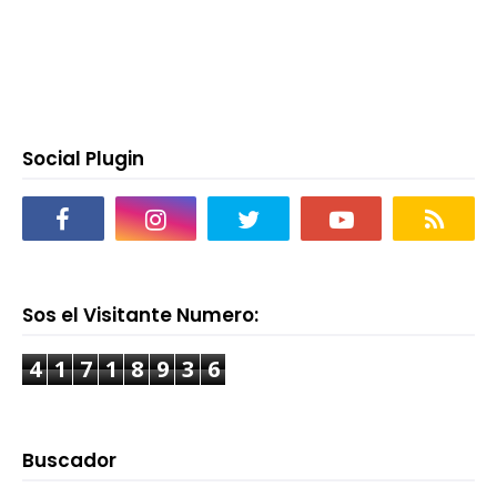
Social Plugin
Sos el Visitante Numero:
4
1
7
1
8
9
3
6
Buscador