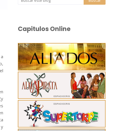
Capitulos Online
 a
o,
el
en
(y
es
en
ta
 y