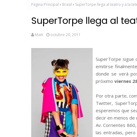
Página Principal
Brasil
SuperTorpe llega al teatro y a la tel
SuperTorpe llega al teat
Matt
octubre 20, 2011
SuperTorpe sigue c
emitirse finalmente
donde se verá posi
próximo
viernes 28
Por otra parte, com
Twitter, SuperTorp
esperemos que sea
decir en menos de u
Av. Corrientes 860,
las entradas, pero