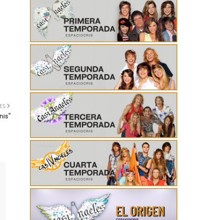
ES
nis"