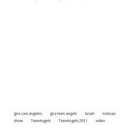
gira casi angeles
gira teen angels
Israel
noticias
show
TeenAngels
TeenAngels 2011
video