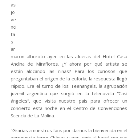
as
jo
ve
nci
ta
s
ar
maron alboroto ayer en las afueras del Hotel Casa
Andina de Miraflores. ¿Y ahora por qué artista se
están alocando las niñas? Para los curiosos que
preguntaban el origen de la euforia, la respuesta llegó
rápido. Era el turno de los Teenangels, la agrupación
juvenil argentina que surgió en la telenovela “Casi
ángeles”, que visita nuestro país para ofrecer un
concierto esta noche en el Centro de Convenciones
Scencia de La Molina.
“Gracias a nuestros fans por darnos la bienvenida en el
aeropuerto Jorge Chávez y por venir al hotel con sus