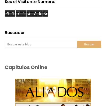
Sos el Visitante Numero:
4
1
7
1
3
7
8
6
Buscador
Capitulos Online