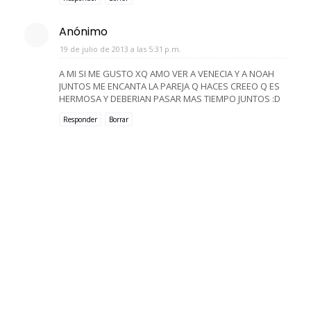
Anónimo
19 de julio de 2013 a las 5:31 p.m.
A MI SI ME GUSTO XQ AMO VER A VENECIA Y A NOAH
JUNTOS ME ENCANTA LA PAREJA Q HACES CREEO Q ES
HERMOSA Y DEBERIAN PASAR MAS TIEMPO JUNTOS :D
Responder
Borrar