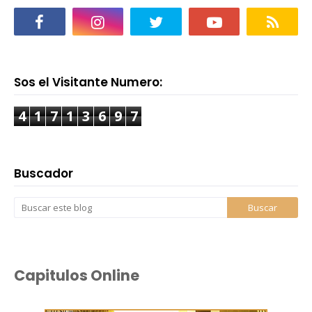
Sos el Visitante Numero:
4
1
7
1
3
6
9
7
Buscador
Capitulos Online