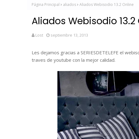
Página Principal
aliados
Aliados Webisodio 13.2 Online
Aliados Webisodio 13.2 
Lost
septiembre 13, 2013
Les dejamos gracias a SERIESDETELEFE el webisod
traves de youtube con la mejor calidad.