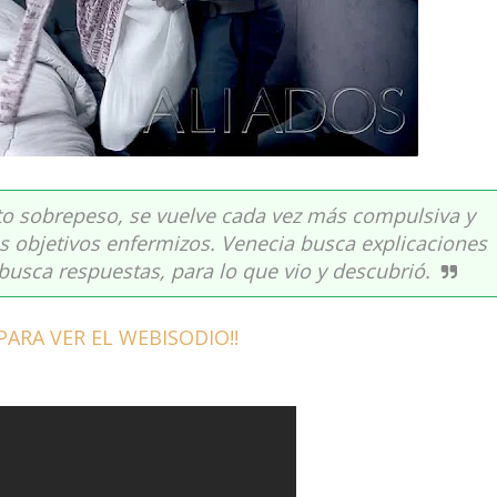
to sobrepeso, se vuelve cada vez más compulsiva y
us objetivos enfermizos. Venecia busca explicaciones
busca respuestas, para lo que vio y descubrió.
PARA VER EL WEBISODIO!!