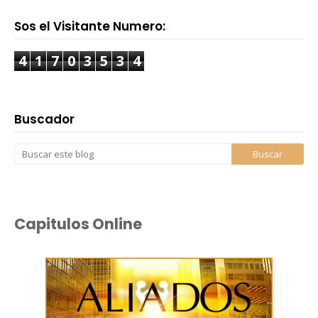
Sos el Visitante Numero:
4
1
7
0
3
5
3
4
Buscador
Capitulos Online