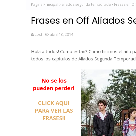
Página Principal
aliados segunda temporada
Frases en O
Frases en Off Aliados
Lost
abril 13, 2014
Hola a todos! Como estan? Como hicimos el año pa
todos los capitulos de Aliados Segunda Temporad
No se los
pueden perder!
CLICK AQUI
PARA VER LAS
FRASES!!