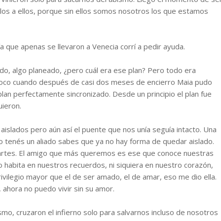
rlos a ellos, porque sin ellos somos nosotros los que estamos
 día que apenas se llevaron a Venecia corrí a pedir ayuda.
o, algo planeado, ¿pero cuál era ese plan? Pero todo era
oco cuando después de casi dos meses de encierro Maia pudo
lan perfectamente sincronizado. Desde un principio el plan fue
uieron.
aislados pero aún así el puente que nos unía seguía intacto. Una
o tenés un aliado sabes que ya no hay forma de quedar aislado.
artes. El amigo que más queremos es ese que conoce nuestras
no habita en nuestros recuerdos, ni siquiera en nuestro corazón,
ivilegio mayor que el de ser amado, el de amar, eso me dio ella.
ahora no puedo vivir sin su amor.
ismo, cruzaron el infierno solo para salvarnos incluso de nosotros