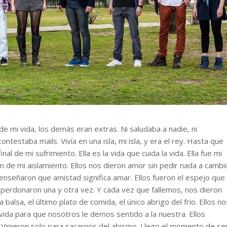
de mi vida, los demás eran extras. Ni saludaba a nadie, ni
ntestaba mails. Vivía en una isla, mi isla, y era el rey. Hasta que
nal de mi sufrimiento. Ella es la vida que cuida la vida. Ella fue mi
on de mi aislamiento. Ellos nos dieron amor sin pedir nada a cambi
nseñaron que amistad significa amar. Ellos fueron el espejo que
s perdonaron una y otra vez. Y cada vez que fallemos, nos dieron
 balsa, el último plato de comida, el único abrigo del frio. Ellos no
 vida para que nosotros le demos sentido a la nuestra. Ellos
. Vinieron solo para sacarnos del abismo. Llego el momento de se