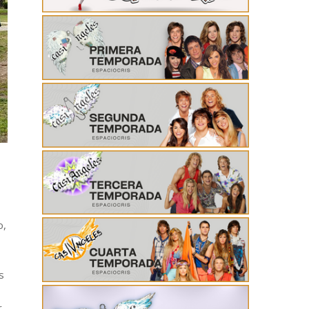
o,
s
r