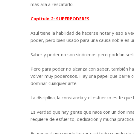
más allá a rescatarlo.
Capítulo 2: SUPERPODERES
Azul tiene la habilidad de hacerse notar y eso a
poder, pero bien usado para una causa noble es 
Saber y poder no son sinónimos pero podrían serlo
Pero para poder no alcanza con saber, también ha
volver muy poderosos. Hay una papel que barre con 
dominar cualquier arte.
La disciplina, la constancia y el esfuerzo es fe que
Es verdad que hay gente que nace con un don inna
requiere de esfuerzo, dedicación y mucha practica
En general uno puede lograr casi todo cuando de 