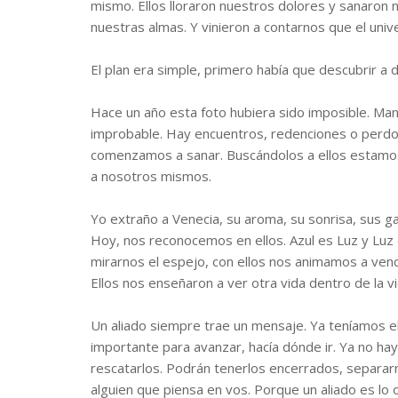
mismo. Ellos lloraron nuestros dolores y sanaron 
nuestras almas. Y vinieron a contarnos que el uni
El plan era simple, primero había que descubrir a d
Hace un año esta foto hubiera sido imposible. Man
improbable. Hay encuentros, redenciones o perdon
comenzamos a sanar. Buscándolos a ellos estamos
a nosotros mismos.
Yo extraño a Venecia, su aroma, su sonrisa, sus g
Hoy, nos reconocemos en ellos. Azul es Luz y Luz 
mirarnos el espejo, con ellos nos animamos a vence
Ellos nos enseñaron a ver otra vida dentro de la 
Un aliado siempre trae un mensaje. Ya teníamos e
importante para avanzar, hacía dónde ir. Ya no ha
rescatarlos. Podrán tenerlos encerrados, separarn
alguien que piensa en vos. Porque un aliado es lo o