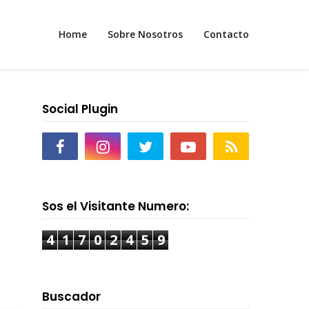
Home
Sobre Nosotros
Contacto
Social Plugin
Sos el Visitante Numero:
4
1
7
0
2
4
5
9
Buscador