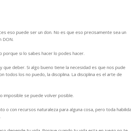
 veces eso puede ser un don. No es que eso precisamente sea un
un DON.
 porque si lo sabes hacer lo podes hacer.
y que deber. Si algo bueno tiene la necesidad es que nos pude
todos los no puedo, la disciplina. La disciplina es el arte de
 lo imposible se puede volver posible.
to o con recursos naturaleza para alguna cosa, pero toda habilid
.
eso depende tu vida. Porque cuando tu vida esta en juego no te