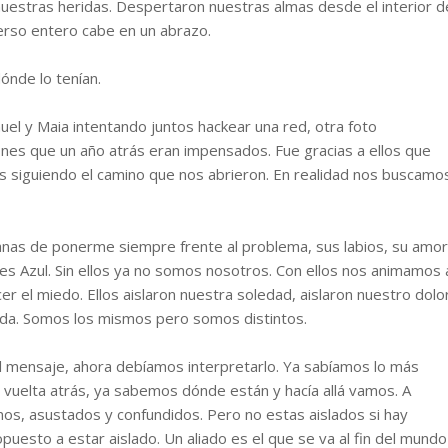
nuestras heridas. Despertaron nuestras almas desde el interior d
verso entero cabe en un abrazo.
ónde lo tenían.
uel y Maia intentando juntos hackear una red, otra foto
es que un año atrás eran impensados. Fue gracias a ellos que
 siguiendo el camino que nos abrieron. En realidad nos buscamo
anas de ponerme siempre frente al problema, sus labios, su amor
es Azul. Sin ellos ya no somos nosotros. Con ellos nos animamos 
r el miedo. Ellos aislaron nuestra soledad, aislaron nuestro dolor
vida. Somos los mismos pero somos distintos.
l mensaje, ahora debíamos interpretarlo. Ya sabíamos lo más
y vuelta atrás, ya sabemos dónde están y hacía allá vamos. A
os, asustados y confundidos. Pero no estas aislados si hay
puesto a estar aislado. Un aliado es el que se va al fin del mundo