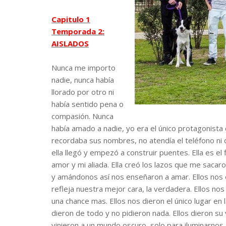
Capitulo 1
Temporada 2:
AISLADOS
Nunca me importo
nadie, nunca había
llorado por otro ni
había sentido pena o
compasión. Nunca
había amado a nadie, yo era el único protagonista 
recordaba sus nombres, no atendía el teléfono ni co
ella llegó y empezó a construir puentes. Ella es el fi
amor y mi aliada. Ella creó los lazos que me sacar
y amándonos así nos enseñaron a amar. Ellos nos e
refleja nuestra mejor cara, la verdadera. Ellos no
una chance mas. Ellos nos dieron el único lugar en la
dieron de todo y no pidieron nada. Ellos dieron su
vinieron a un mundo oscuro, solo para iluminarnos