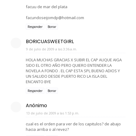
facuu de mar del plata
facundoseijomdp@hotmail.com
Responder
Borrar
BORICUASWEETGIRL
9 de julio de 2009 a las 3:36 a.m.
HOLA MUCHAS GRACIAS X SUBIR EL CAP AUQUE AIGA
SIDO EL OTRO AÑO PERO QUIERO ENTENDER LA
NOVELA A FONDO . EL CAP ESTA SPL BUENO ADIOS Y
UN SALUDO DESDE PUERTO RICO LA ISLA DEL
ENCANTO BYE
Responder
Borrar
Anónimo
13 de julio de 2009 a las 1:53 p.m.
cual es el orden para ver de los capitulos? de abajo
hacia arriba o al revez?