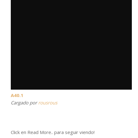
A40.1
Cargado por
rousrous
Click en Read More.. para seguir viendo!