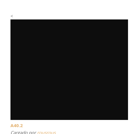
<
A40.2
Cargado por
rousrous