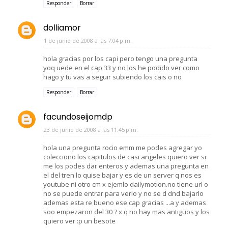
Responder
Borrar
dolliamor
1 de junio de 2008 a las 7:04 p.m.
hola gracias por los capi pero tengo una pregunta
yoq uede en el cap 33 y no los he podido ver como
hago y tu vas a seguir subiendo los cais o no
Responder
Borrar
facundoseijomdp
23 de junio de 2008 a las 11:45 p.m.
hola una pregunta rocio emm me podes agregar yo
colecciono los capitulos de casi angeles quiero ver si
me los podes dar enteros y ademas una pregunta en
el del tren lo quise bajar y es de un server q nos es
youtube ni otro cm x ejemlo dailymotion.no tiene url o
no se puede entrar para verlo y no se d dnd bajarlo
ademas esta re bueno ese cap gracias ...a y ademas
soo empezaron del 30 ? x q no hay mas antiguos y los
quiero ver :p un besote