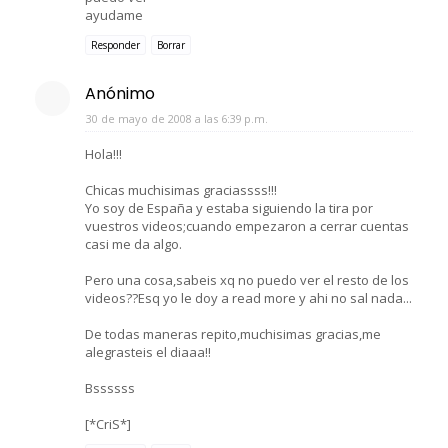
ayudame
Responder
Borrar
Anónimo
30 de mayo de 2008 a las 6:39 p.m.
Hola!!!
Chicas muchisimas graciassss!!!
Yo soy de España y estaba siguiendo la tira por
vuestros videos;cuando empezaron a cerrar cuentas
casi me da algo.
Pero una cosa,sabeis xq no puedo ver el resto de los
videos??Esq yo le doy a read more y ahi no sal nada...
De todas maneras repito,muchisimas gracias,me
alegrasteis el diaaa!!
Bssssss
[*CriS*]