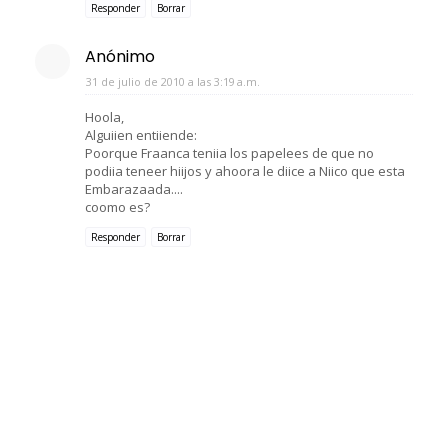
Responder
Borrar
Anónimo
31 de julio de 2010 a las 3:19 a.m.
Hoola,
Alguiien entiiende:
Poorque Fraanca teniia los papelees de que no
podiia teneer hiijos y ahoora le diice a Niico que esta
Embarazaada....
coomo es?
Responder
Borrar