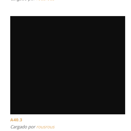
A40.3
Cargado por
rousrous