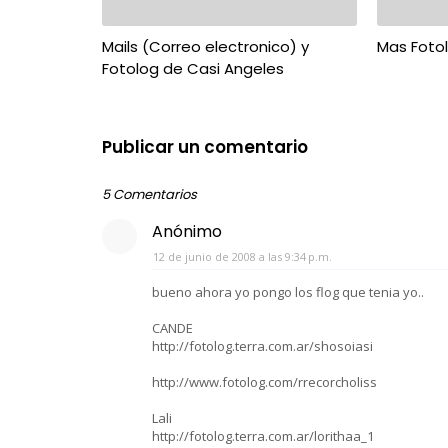
Mails (Correo electronico) y
Mas Fotol
Fotolog de Casi Angeles
Publicar un comentario
5 Comentarios
Anónimo
12 de junio de 2008 a las 9:34 p.m.
bueno ahora yo pongo los flog que tenia yo..
CANDE
http://fotolog.terra.com.ar/shosoiasi
http://www.fotolog.com/rrecorcholiss
Lali
http://fotolog.terra.com.ar/lorithaa_1