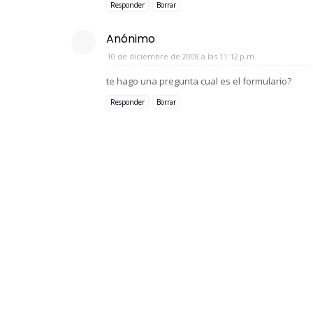
Responder
Borrar
Anónimo
10 de diciembre de 2008 a las 11:12 p.m.
te hago una pregunta cual es el formulario?
Responder
Borrar