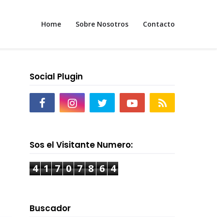
Home
Sobre Nosotros
Contacto
Social Plugin
Sos el Visitante Numero:
4
1
7
0
7
8
6
4
Buscador