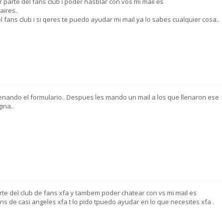
 parte del fans club i poder hasblar con vos mi mail es
ires..
 fans club i si qeres te puedo ayudar mi mail ya lo sabes cualquier cosa..
 llenando el formulario.. Despues les mando un mail a los que llenaron ese
ina..
rte del club de fans xfa y tambem poder chatear con vs mi mail es
 de casi angeles xfa t lo pido tpuedo ayudar en lo que necesites xfa .