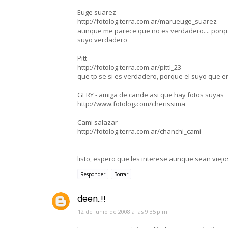
Euge suarez
http://fotolog.terra.com.ar/marueuge_suarez
aunque me parece que no es verdadero.... porque
suyo verdadero
Pitt
http://fotolog.terra.com.ar/pittl_23
que tp se si es verdadero, porque el suyo que e
GERY - amiga de cande asi que hay fotos suyas
http://www.fotolog.com/cherissima
Cami salazar
http://fotolog.terra.com.ar/chanchi_cami
listo, espero que les interese aunque sean viejos
Responder
Borrar
deen..!!
12 de junio de 2008 a las 9:35 p.m.