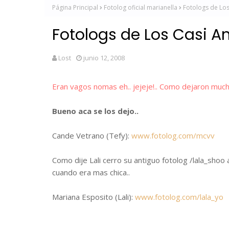
Página Principal
Fotolog oficial marianella
Fotologs de Los
Fotologs de Los Casi A
Lost
junio 12, 2008
Eran vagos nomas eh.. jejeje!.. Como dejaron much
Bueno aca se los dejo..
Cande Vetrano (Tefy):
www.fotolog.com/mcvv
Como dije Lali cerro su antiguo fotolog /lala_shoo
cuando era mas chica..
Mariana Esposito (Lali):
www.fotolog.com/lal
a_yo