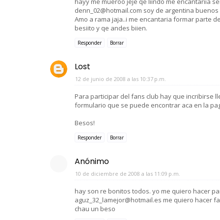
hayy me mueroo jeje qe liindo me encantariia ser
denn_02@hotmail.com soy de argentina buenos a
Amo a rama jaja..i me encantaria formar parte del
besiito y qe andes biien.
Responder
Borrar
Lost
12 de junio de 2008 a las 10:37 p.m.
Para participar del fans club hay que incribirse
formulario que se puede encontrar aca en la pag
Besos!
Responder
Borrar
Anónimo
10 de diciembre de 2008 a las 11:09 p.m.
hay son re bonitos todos. yo me quiero hacer pa
aguz_32_lamejor@hotmail.es me quiero hacer fans
chau un beso