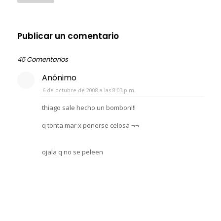
Publicar un comentario
45 Comentarios
Anónimo
6 de octubre de 2008 a las 8:03 p.m.
thiago sale hecho un bombon!!!
q tonta mar x ponerse celosa ¬¬
ojala q no se peleen