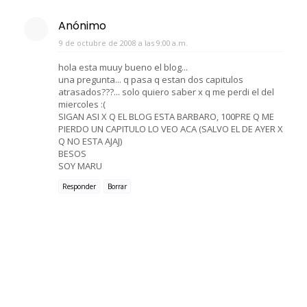
Anónimo
9 de octubre de 2008 a las 9:00 a.m.
hola esta muuy bueno el blog...
una pregunta... q pasa q estan dos capitulos
atrasados???... solo quiero saber x q me perdi el del
miercoles :(
SIGAN ASI X Q EL BLOG ESTA BARBARO, 100PRE Q ME
PIERDO UN CAPITULO LO VEO ACA (SALVO EL DE AYER X
Q NO ESTA AJAJ)
BESOS
SOY MARU
Responder
Borrar