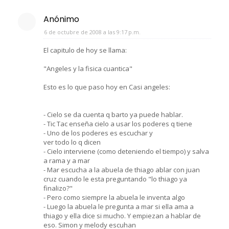
Anónimo
6 de octubre de 2008 a las 9:17 p.m.
El capitulo de hoy se llama:
"Angeles y la fisica cuantica"
Esto es lo que paso hoy en Casi angeles:
- Cielo se da cuenta q barto ya puede hablar.
- Tic Tac enseña cielo a usar los poderes q tiene
- Uno de los poderes es escuchar y
ver todo lo q dicen
- Cielo interviene (como deteniendo el tiempo) y salva
a rama y a mar
- Mar escucha a la abuela de thiago ablar con juan
cruz cuando le esta preguntando "lo thiago ya
finalizo?"
- Pero como siempre la abuela le inventa algo
- Luego la abuela le pregunta a mar si ella ama a
thiago y ella dice si mucho. Y empiezan a hablar de
eso. Simon y melody escuhan