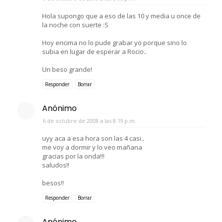
Hola supongo que a eso de las 10 y media u once de
la noche con suerte :S
Hoy encima no lo pude grabar yo porque sino lo
subia en lugar de esperar a Rocio..
Un beso grande!
Responder
Borrar
Anónimo
6 de octubre de 2008 a las 8:19 p.m.
uyy aca a esa hora son las 4 casi..
me voy a dormir y lo veo mañana
gracias por la onda!!!
saludos!!
besos!!
Responder
Borrar
Anónimo