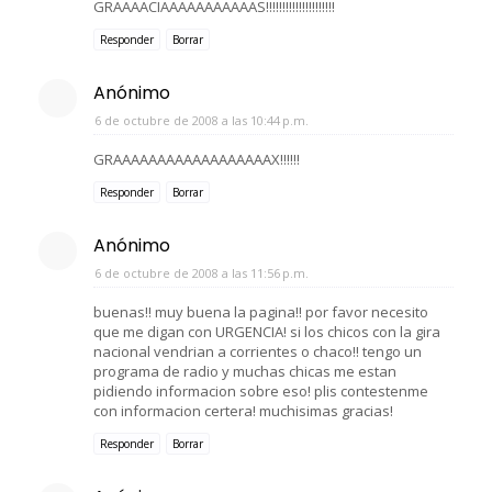
GRAAAACIAAAAAAAAAAAS!!!!!!!!!!!!!!!!!!!!!
Responder
Borrar
Anónimo
6 de octubre de 2008 a las 10:44 p.m.
GRAAAAAAAAAAAAAAAAAAX!!!!!!
Responder
Borrar
Anónimo
6 de octubre de 2008 a las 11:56 p.m.
buenas!! muy buena la pagina!! por favor necesito
que me digan con URGENCIA! si los chicos con la gira
nacional vendrian a corrientes o chaco!! tengo un
programa de radio y muchas chicas me estan
pidiendo informacion sobre eso! plis contestenme
con informacion certera! muchisimas gracias!
Responder
Borrar