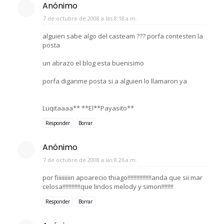
Anónimo
7 de octubre de 2008 a las 8:18 a.m.
alguien sabe algo del casteam ??? porfa contesten la
posta
un abrazo el blog esta buenisimo
porfa diganme posta si a alguien lo llamaron ya
Luqitaaaa** **El**Payasito**
Responder
Borrar
Anónimo
7 de octubre de 2008 a las 8:26 a.m.
por fiiiiiiiiin apoarecio thiago!!!!!!!!!!!!!!!!anda que sii mar
celosa!!!!!!!!!!!!que lindos melody y simon!!!!!!!!
Responder
Borrar