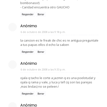
bombonaso!)
- Caridad encuentra otro GAUCHO
Responder
Borrar
Anónimo
6 de octubre de 2008 a las 9:18 p.m.
la cancion es le freak de chic es re antigua preguntale
a tus papas ellos d echo la saben
Responder
Borrar
Anónimo
6 de octubre de 2008 a las 9:33 p.m.
ojala q tacho le corte a jazmin q es una poelotuda! y
ojala q rama y vale, y luca y tefi (q son las parejas
,mas lindas) no se peleen.!
Responder
Borrar
Anónimo