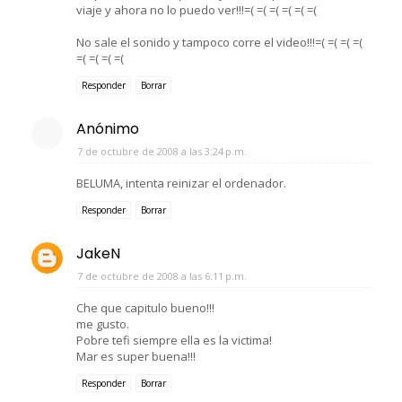
viaje y ahora no lo puedo ver!!!=( =( =( =( =( =(
No sale el sonido y tampoco corre el video!!!=( =( =( =(
=( =( =( =(
Responder
Borrar
Anónimo
7 de octubre de 2008 a las 3:24 p.m.
BELUMA, intenta reinizar el ordenador.
Responder
Borrar
JakeN
7 de octubre de 2008 a las 6:11 p.m.
Che que capitulo bueno!!!
me gusto.
Pobre tefi siempre ella es la victima!
Mar es super buena!!!
Responder
Borrar