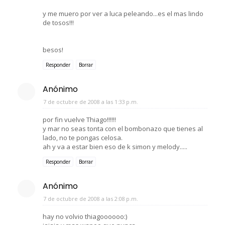
y me muero por ver a luca peleando...es el mas lindo
de tosos!!!
besos!
Responder
Borrar
Anónimo
7 de octubre de 2008 a las 1:33 p.m.
por fin vuelve Thiago!!!!!!
y mar no seas tonta con el bombonazo que tienes al
lado, no te pongas celosa.
ah y va a estar bien eso de k simon y melody.....
Responder
Borrar
Anónimo
7 de octubre de 2008 a las 2:08 p.m.
hay no volvio thiagoooooo:)