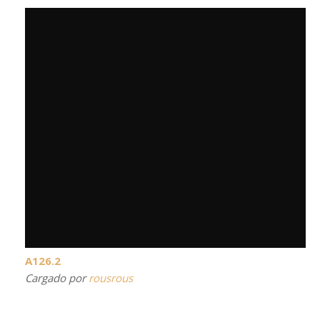
A126.2
Cargado por
rousrous