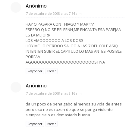
Anónimo
7 de octubre de 2008 a las 7:54 a.m.
HAY Q PASARA CON THIAGO Y MAR???
ESPERO Q NO SE PELEENN,ME ENCANTA ESA PAREJAA
ES LA MEJORR
LOS AMOOOOOOO A LOS DOSS
HOY ME LO PIERDOO SALGO A LAS 7 DEL COLE ASIQ
INTENTEN SUBIR EL CAPITULO LO MAS ANTES POSIBLE
PORFAA
AGOOOOOOOOOOOOOOOOOOOOOSTINA
Responder
Borrar
Anónimo
7 de octubre de 2008 a las 8:16 a.m.
da un poco de pena gabo al menos su vida de antes
pero eso no es razon de que se ponga violento
siempre cielo es demasiado buena
Responder
Borrar