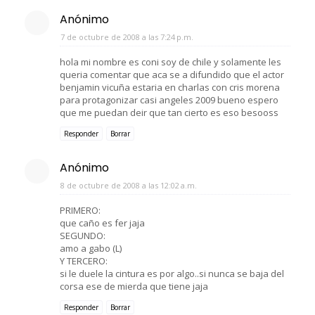
Anónimo
7 de octubre de 2008 a las 7:24 p.m.
hola mi nombre es coni soy de chile y solamente les
queria comentar que aca se a difundido que el actor
benjamin vicuña estaria en charlas con cris morena
para protagonizar casi angeles 2009 bueno espero
que me puedan deir que tan cierto es eso besooss
Responder
Borrar
Anónimo
8 de octubre de 2008 a las 12:02 a.m.
PRIMERO:
que caño es fer jaja
SEGUNDO:
amo a gabo (L)
Y TERCERO:
si le duele la cintura es por algo..si nunca se baja del
corsa ese de mierda que tiene jaja
Responder
Borrar