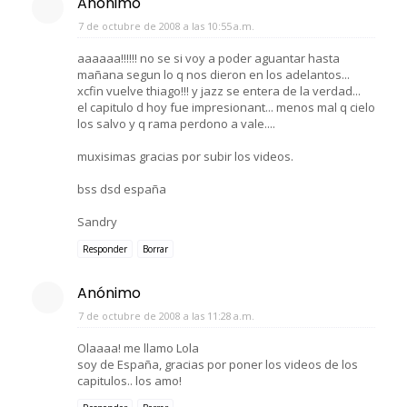
Anónimo
7 de octubre de 2008 a las 10:55 a.m.
aaaaaa!!!!!! no se si voy a poder aguantar hasta
mañana segun lo q nos dieron en los adelantos...
xcfin vuelve thiago!!! y jazz se entera de la verdad...
el capitulo d hoy fue impresionant... menos mal q cielo
los salvo y q rama perdono a vale....
muxisimas gracias por subir los videos.
bss dsd españa
Sandry
Responder
Borrar
Anónimo
7 de octubre de 2008 a las 11:28 a.m.
Olaaaa! me llamo Lola
soy de España, gracias por poner los videos de los
capitulos.. los amo!