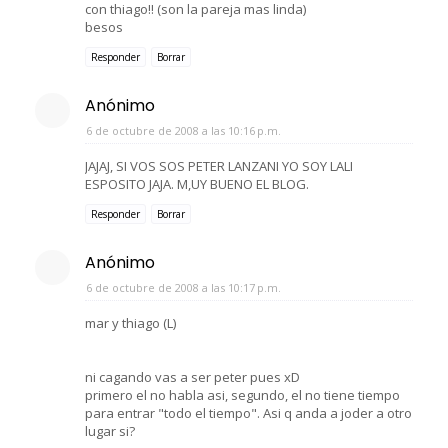
con thiago!! (son la pareja mas linda)
besos
Responder
Borrar
Anónimo
6 de octubre de 2008 a las 10:16 p.m.
JAJAJ, SI VOS SOS PETER LANZANI YO SOY LALI
ESPOSITO JAJA. M,UY BUENO EL BLOG.
Responder
Borrar
Anónimo
6 de octubre de 2008 a las 10:17 p.m.
mar y thiago (L)
ni cagando vas a ser peter pues xD
primero el no habla asi, segundo, el no tiene tiempo
para entrar "todo el tiempo". Asi q anda a joder a otro
lugar si?