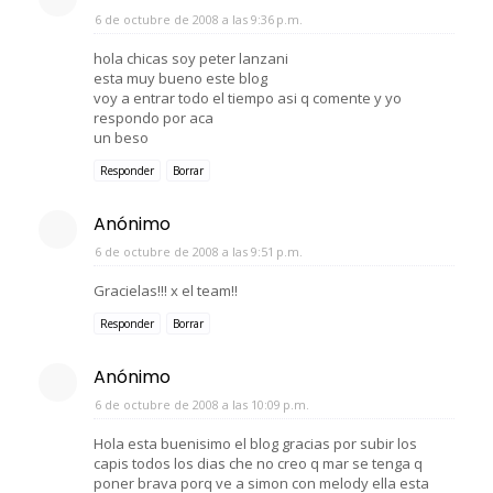
6 de octubre de 2008 a las 9:36 p.m.
hola chicas soy peter lanzani
esta muy bueno este blog
voy a entrar todo el tiempo asi q comente y yo
respondo por aca
un beso
Responder
Borrar
Anónimo
6 de octubre de 2008 a las 9:51 p.m.
Gracielas!!! x el team!!
Responder
Borrar
Anónimo
6 de octubre de 2008 a las 10:09 p.m.
Hola esta buenisimo el blog gracias por subir los
capis todos los dias che no creo q mar se tenga q
poner brava porq ve a simon con melody ella esta