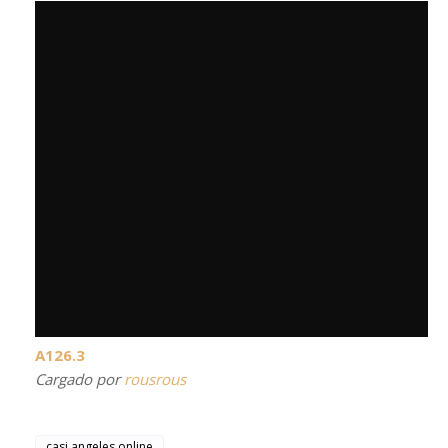
A126.3
Cargado por
rousrous
casi angeles online