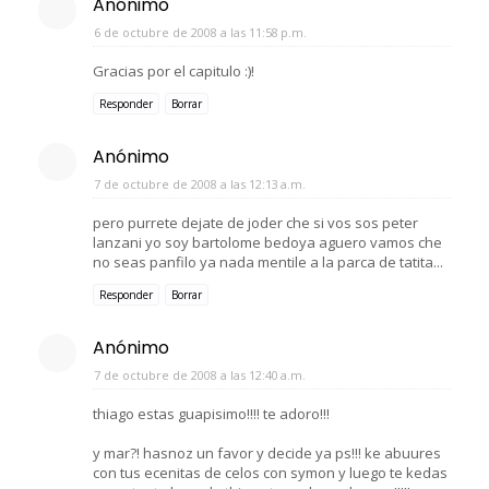
Anónimo
6 de octubre de 2008 a las 11:58 p.m.
Gracias por el capitulo :)!
Responder
Borrar
Anónimo
7 de octubre de 2008 a las 12:13 a.m.
pero purrete dejate de joder che si vos sos peter
lanzani yo soy bartolome bedoya aguero vamos che
no seas panfilo ya nada mentile a la parca de tatita...
Responder
Borrar
Anónimo
7 de octubre de 2008 a las 12:40 a.m.
thiago estas guapisimo!!!! te adoro!!!
y mar?! hasnoz un favor y decide ya ps!!! ke abuures
con tus ecenitas de celos con symon y luego te kedas