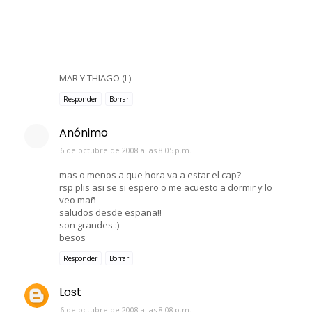
MAR Y THIAGO (L)
Responder
Borrar
Anónimo
6 de octubre de 2008 a las 8:05 p.m.
mas o menos a que hora va a estar el cap?
rsp plis asi se si espero o me acuesto a dormir y lo
veo mañ
saludos desde españa!!
son grandes :)
besos
Responder
Borrar
Lost
6 de octubre de 2008 a las 8:08 p.m.