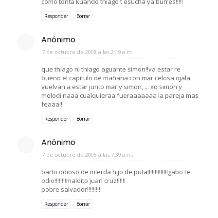
como tonta kuando thiago t esucha ya burres!!!!!
Responder
Borrar
Anónimo
7 de octubre de 2008 a las 2:19 a.m.
que thiago ni thiago aguante simon!!va estar re
bueno el capitulo de mañana con mar celosa ojala
vuelvan a estar junto mar y simon, ... xq simon y
melodi naaa cualquieraa fueraaaaaaa la pareja mas
feaaa!!!
Responder
Borrar
Anónimo
7 de octubre de 2008 a las 7:39 a.m.
barto odioso de mierda hijo de puta!!!!!!!!!!!!!!gabo te
odio!!!!!!!!maldito juan cruz!!!!!!
pobre salvador!!!!!!!!!
Responder
Borrar