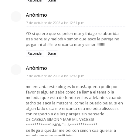
Responder
Borrar
Anónimo
7 de octubre de 2008 a las 12:31 p.m.
YO si quiero que se pelen mar y thiago re aburrida
esa pareja! y melodi y simon que asco la pareja no
pegan ni ahi!!!me encanta mar y simon !!!!!!!!!
Responder
Borrar
Anónimo
7 de octubre de 2008 a las 12:43 p.m.
me encanta este blog es lo mas!.. queria pedir por
favor si alguien sabe como se llama el tema o la
melodia que esta de fondo en los adelantos cuando
tacho se saca la mascara, como la puedo bajar, si en
algun lado esta me encanta esa melodia plissssss
con respecto a de las parejas sin pensarlo....
DE CABEZA SIMON Y MAR MIL VECESS!
***********SIMONELLA*************
se llega a quedar melodi con simon cualquiera la
novela no miro mas!!! jejej....