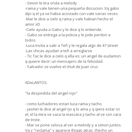
- Simon le tira onda a melody
-rama y vale tienen una pequeña discucion. Xq gabo
dijo q el ya se habia acostado con vale varias veces
-Mar le dice a cielo q rama y vale habian hecho el
amor xD
-Cielo ayuda a Gabo y le dice q lo entiende.
- Gabo se entrega a la policia y le pide perdon a
todos.
-Luca invita a salir a Tefi y le regala algo de 47 street
-Las chicas ayudan a tefi a arreglarse
- Tic Tac le dice a cielo q ella es: un angel de eudamon
q quiere decir: un mensajero de la felicidad.
- Salvador se vuelve el chuli de Juan cruz.
ADeLANTOS:
"la despedida del angel rojo"
- como luchadores estan luca rama y tacho.
- jasmin le dice al angel rjo q lo ama y q qiere estar cn
el, el la mira se saca la mascara y tacho al ve con cara
de triste.
- Mar se pone celosa al ver a melody y a simon juntos.
Va y "reclama" y aparece thiago atras. (hecho un