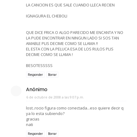
LA CANCION ES QUE SALE CUANDO LLECA RECIEN
IGNAGURA EL CHEBOLI
QUE DICE FRICA O ALGO PARECIDO ME ENCANTA Y NO
LA PUDE ENCONTRAR EN NINGUN LADO SI SOS TAN
AMABLE PLIS DECIME COMO SE LLAMA !!
EL ESTA CON LA PELUCA ESA DE LOS RULOS PLIS
DECIME COMO SE LLAMA !
BESOTESSSSS
Responder
Borrar
Anónimo
6 de octubre de 2008 a las 9:07 p.m.
lost..rocio figura como conectada...eso quiere decir q
ya lo esta subiendo?
gracias
nati
Responder
Borrar