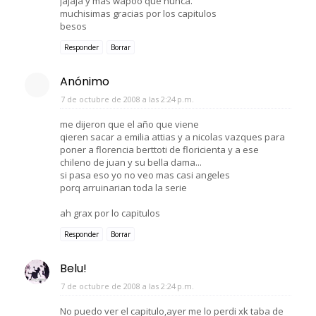
jajaja y mas wapoo que nunca.
muchisimas gracias por los capitulos
besos
Responder
Borrar
Anónimo
7 de octubre de 2008 a las 2:24 p.m.
me dijeron que el año que viene
qieren sacar a emilia attias y a nicolas vazques para
poner a florencia berttoti de floricienta y a ese
chileno de juan y su bella dama...
si pasa eso yo no veo mas casi angeles
porq arruinarian toda la serie
ah grax por lo capitulos
Responder
Borrar
Belu!
7 de octubre de 2008 a las 2:24 p.m.
No puedo ver el capitulo,ayer me lo perdi xk taba de