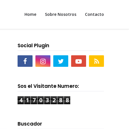
Home
Sobre Nosotros
Contacto
Social Plugin
Sos el Visitante Numero:
4
1
7
0
3
2
8
8
Buscador