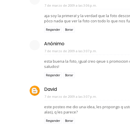
7 de marzo de 2009 a las 3:06 p.m.
aja soy la primera! y la verdad que la foto des
pòco nada que ver la foto con todo lo que nos f
Responder
Borrar
Anónimo
7 de marzo de 2009 a las 3:07 p.m.
esta buena la foto, igual creo qeue s promocion 
saludos!
Responder
Borrar
David
7 de marzo de 2009 a las 3:07 p.m.
este posteo me dio una idea, les propongo q ust
alas), q les parece?
Responder
Borrar