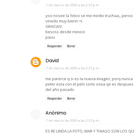
7 de marzo de 2009 a las 2:57 p.m.
yoo nosee la fotoo se me medio truchaa,, peroo 
vinedo muy bienn =)
GRACIAS!
besoss desde mexico
pauu
Responder
Borrar
David
7 de marzo de 2009 a las 2:57 p.m.
me parerce q si es la nueva imagen, porq nunca 
peter esta con el pelo corto osea qe es despues
del año pasado
Responder
Borrar
Anónimo
7 de marzo de 2009 a las 2:57 p.m.
ES RE LINDA LA FOTO, MAR Y THIAGO SON LOS Q