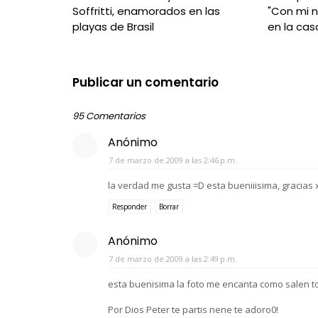
Soffritti, enamorados en las
"Con mi 
playas de Brasil
en la cas
Publicar un comentario
95 Comentarios
Anónimo
7 de marzo de 2009 a las 2:46 p.m.
la verdad me gusta =D esta bueniiisima, gracias 
Responder
Borrar
Anónimo
7 de marzo de 2009 a las 2:49 p.m.
esta buenisima la foto me encanta como salen t
Por Dios Peter te partis nene te adoro0!