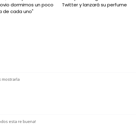
novio dormimos un poco
Twitter y lanzará su perfume
a de cada uno"
x mostrarla
odos esta re buena!