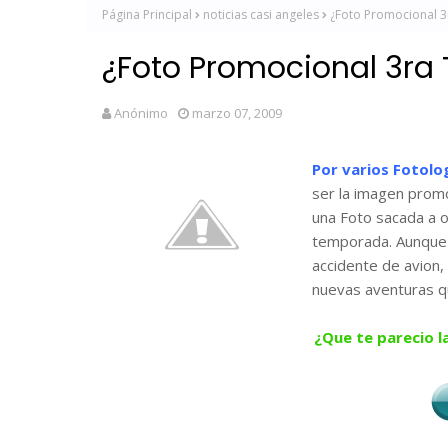
Página Principal
noticias casi angeles
¿Foto Promocional 
¿Foto Promocional 3ra
Anónimo
marzo 07, 2009
Por varios Fotolo
ser la imagen prom
una Foto sacada a o
temporada. Aunque 
accidente de avion,
nuevas aventuras qu
¿Que te parecio l