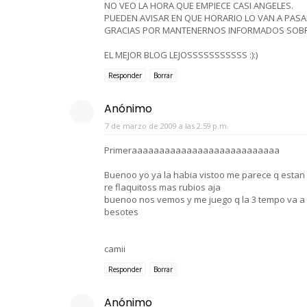
NO VEO LA HORA QUE EMPIECE CASI ANGELES.
PUEDEN AVISAR EN QUE HORARIO LO VAN A PASA
GRACIAS POR MANTENERNOS INFORMADOS SOBRE
EL MEJOR BLOG LEJOSSSSSSSSSSS :):)
Responder
Borrar
Anónimo
7 de marzo de 2009 a las 2:59 p.m.
Primeraaaaaaaaaaaaaaaaaaaaaaaaaaa
Buenoo yo ya la habia vistoo me parece q estan 
re flaquitoss mas rubios aja
buenoo nos vemos y me juego q la 3 tempo va a 
besotes
camii
Responder
Borrar
Anónimo