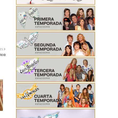
ES
rica