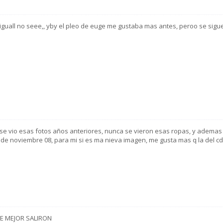
iguall no seee,, yby el pleo de euge me gustaba mas antes, peroo se sigu
se vio esas fotos años anteriores, nunca se vieron esas ropas, y ademas
 de noviembre 08, para mi si es ma nieva imagen, me gusta mas q la del cd
UE MEJOR SALIRON