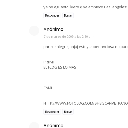
ya no aguanto..kiero q ya empiece Casi angeles!
Responder
Borrar
Anónimo
7 de marzo de 2009 a las 2:50 p.m.
parece alegre jaajaj estoy super anciosa no pare
PRIIMI
EL FLOG ES LO MAS
CAMI
HTTP://WWW.FOTOLOG.COM/SHEISCANVETRANO
Responder
Borrar
Anónimo