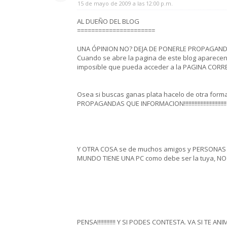
15 de mayo de 2009 a las 12:00 p.m.
AL DUEÑO DEL BLOG
======================
UNA ÓPINION NO? DEJA DE PONERLE PROPAGANDI
Cuando se abre la pagina de este blog aparecen
imposible que pueda acceder a la PAGINA CORREC
Osea si buscas ganas plata hacelo de otra form
PROPAGANDAS QUE INFORMACION!!!!!!!!!!!!!!!!!!!!!!!!!!!!!!!
Y OTRA COSA se de muchos amigos y PERSONAS q
MUNDO TIENE UNA PC como debe ser la tuya, NO
PENSA!!!!!!!!!!!! Y SI PODES CONTESTA. VA SI TE ANIMAS 