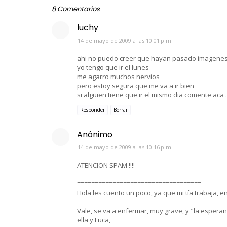
8 Comentarios
luchy
14 de mayo de 2009 a las 10:01 p.m.
ahi no puedo creer que hayan pasado imagenes 
yo tengo que ir el lunes
me agarro muchos nervios
pero estoy segura que me va a ir bien
si alguien tiene que ir el mismo dia comente aca 
Responder
Borrar
Anónimo
14 de mayo de 2009 a las 10:16 p.m.
ATENCION SPAM !!!!
===================================
Hola les cuento un poco, ya que mi tía trabaja, e
Vale, se va a enfermar, muy grave, y "la esperan
ella y Luca,