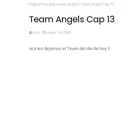
Página Principal
team angels
Team Angels Cap 13
Team Angels Cap 13
Lost
mayo 14, 2009
Aca les dejamos el Team del dia de hoy !!