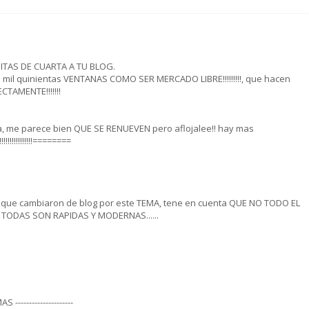
TAS DE CUARTA A TU BLOG.
 mil quinientas VENTANAS COMO SER MERCADO LIBRE!!!!!!!!!, que hacen
TAMENTE!!!!!!!
a, me parece bien QUE SE RENUEVEN pero aflojalee!! hay mas
!!!!!!!!!!!!!========
ue cambiaron de blog por este TEMA, tene en cuenta QUE NO TODO EL
 TODAS SON RAPIDAS Y MODERNAS......
---------------------