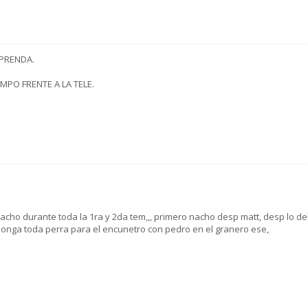
RPRENDA.
MPO FRENTE A LA TELE.
tacho durante toda la 1ra y 2da tem,,, primero nacho desp matt, desp lo de
se ponga toda perra para el encunetro con pedro en el granero ese,