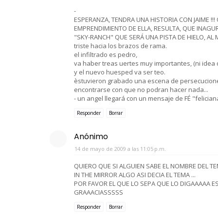
-
ESPERANZA, TENDRA UNA HISTORIA CON JAIME !!
EMPRENDIMIENTO DE ELLA, RESULTA, QUE INAGUR
"SKY-RANCH" QUE SERÁ UNA PISTA DE HIELO, AL MEJ
triste hacia los brazos de rama.
el infiltrado es pedro,
va haber treas uertes muy importantes, (ni idea 
y el nuevo huesped va ser teo.
èstuvieron grabado una escena de persecuciones p
encontrarse con que no podran hacer nada...
- un angel llegará con un mensaje de FÉ "felicia
Responder
Borrar
Anónimo
14 de mayo de 2009 a las 11:05 p.m.
QUIERO QUE SI ALGUIEN SABE EL NOMBRE DEL T
IN THE MIRROR ALGO ASI DECIA EL TEMA ...
POR FAVOR EL QUE LO SEPA QUE LO DIGAAAAA ES
GRAAACIASSSSS
Responder
Borrar