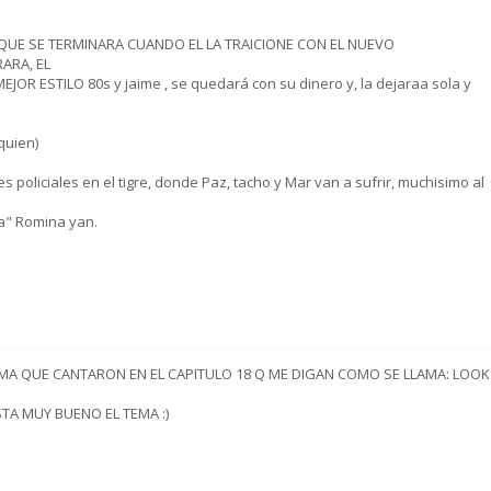
! QUE SE TERMINARA CUANDO EL LA TRAICIONE CON EL NUEVO
ARA, EL
OR ESTILO 80s y jaime , se quedará con su dinero y, la dejaraa sola y
quien)
oliciales en el tigre, donde Paz, tacho y Mar van a sufrir, muchisimo al
na" Romina yan.
EMA QUE CANTARON EN EL CAPITULO 18 Q ME DIGAN COMO SE LLAMA: LOOK
TA MUY BUENO EL TEMA :)