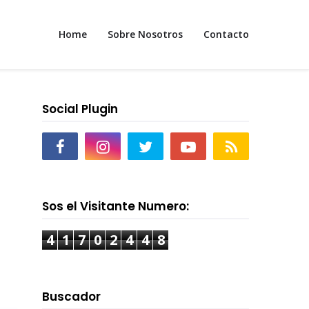
Home
Sobre Nosotros
Contacto
Social Plugin
Sos el Visitante Numero:
4
1
7
0
2
4
4
8
Buscador