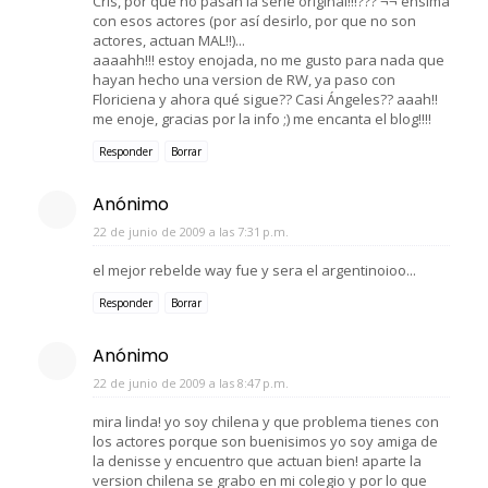
Cris, por qué no pasan la serie original!!!??? ¬¬ ensima
con esos actores (por así desirlo, por que no son
actores, actuan MAL!!)...
aaaahh!!! estoy enojada, no me gusto para nada que
hayan hecho una version de RW, ya paso con
Floriciena y ahora qué sigue?? Casi Ángeles?? aaah!!
me enoje, gracias por la info ;) me encanta el blog!!!!
Responder
Borrar
Anónimo
22 de junio de 2009 a las 7:31 p.m.
el mejor rebelde way fue y sera el argentinoioo...
Responder
Borrar
Anónimo
22 de junio de 2009 a las 8:47 p.m.
mira linda! yo soy chilena y que problema tienes con
los actores porque son buenisimos yo soy amiga de
la denisse y encuentro que actuan bien! aparte la
version chilena se grabo en mi colegio y por lo que