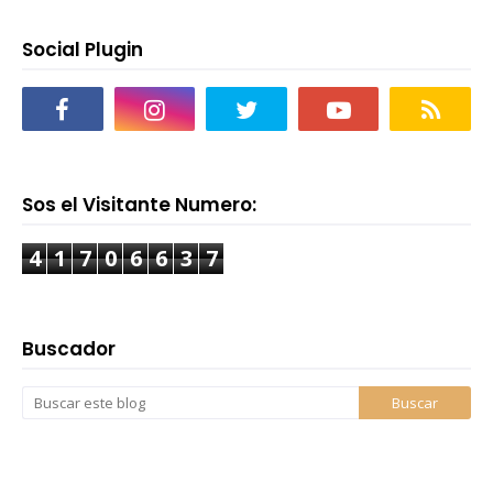
Social Plugin
Sos el Visitante Numero:
4
1
7
0
6
6
3
7
Buscador