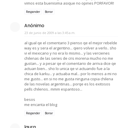
vimos esta buenisima asique no opines PORFAVOR!
Responder
Borrar
Anónimo
23 de junio de 2009 a las 3:45 a.m.
al igual qe el comentario 3 pienso qe el mejor rebelde
way es y sera el argentino... qiero volver a verlo.. sho
vi el mexicano y no era lo mismo... y las vercienes
chilenas de las series de cris morena mucho no me
gustan... y a pesar qe el comentario de arriva dice qe
actuan bien... sho lo unica qe vi actuando fue a la
chica de karku... y actuaba mal... por lo menos a mi no
me gusto... en si no me gusta ninguna copia chilena
de las novelas argentinas... porqe es los exitosos
pells chilenos.. mmm espantoso...
besos
me encanta el blog
Responder
Borrar
laura