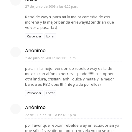
27 de junio de 2009 a las 6:20 p.m.
Rebelde way ♥ para mi la mejor comedia de cris
morena y la mejor banda erreway(L) tendrian que
volver a pasarla :)
Responder
Borrar
Anónimo
2 de julio de 2009 a las 10:35 a.m.
para mi la mejor version de rebelde way es la de
mexico con alfonso herrera q lindo!!!!!!!, cristopher
otra lindura, cristian, anhi, dulce y maite.y la mejor
banda es RBD obio !!!! (integrada por ellos)
Responder
Borrar
Anónimo
22 de julio de 2010 a las 6:06 p.m.
por favor que repitan rebelde way en ecuador siii ya
que sólo 1 vez dieron toda la novela yo no se xq si