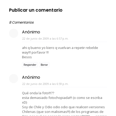
Publicar un comentario
8 Comentarios
Anónimo
22 de junio de 2009 a las 6:57 p.m.
ahi q bueno yo kiero q vuelvan a repetir rebelde
way!!! porfavor !!!
Besos
Responder
Borrar
Anónimo
22 de junio de 2009 a las 6:59 p.m.
Qué onda la foto!!!??
esta demasiado fotochopiada!!! (o como se escriba
xD)
Soy de Chile y Odio odio odio que realicen versiones
Chilenas (que son malisimas!!!) de los programas de