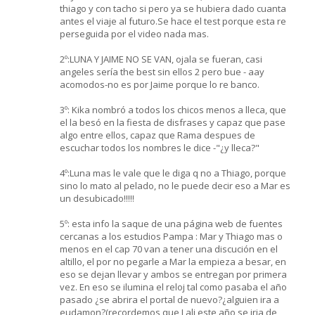
thiago y con tacho si pero ya se hubiera dado cuanta
antes el viaje al futuro.Se hace el test porque esta re
perseguida por el video nada mas.
2º:LUNA Y JAIME NO SE VAN, ojala se fueran, casi
angeles sería the best sin ellos 2 pero bue - aay
acomodos-no es por Jaime porque lo re banco.
3º: Kika nombró a todos los chicos menos a lleca, que
el la besó en la fiesta de disfrases y capaz que pase
algo entre ellos, capaz que Rama despues de
escuchar todos los nombres le dice -"¿y lleca?"
4º:Luna mas le vale que le diga q no a Thiago, porque
sino lo mato al pelado, no le puede decir eso a Mar es
un desubicado!!!!!
5º: esta info la saque de una página web de fuentes
cercanas a los estudios Pampa : Mar y Thiago mas o
menos en el cap 70 van a tener una discución en el
altillo, el por no pegarle a Mar la empieza a besar, en
eso se dejan llevar y ambos se entregan por primera
vez. En eso se ilumina el reloj tal como pasaba el año
pasado ¿se abrira el portal de nuevo?¿alguien ira a
eudamon?(recordemos que Lali este año se iria de