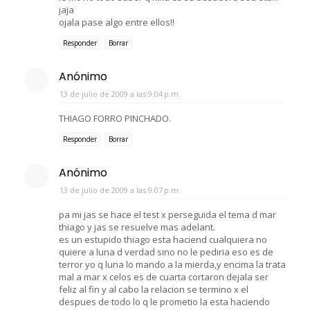
jaja
ojala pase algo entre ellos!!
Responder
Borrar
Anónimo
13 de julio de 2009 a las 9:04 p.m.
THIAGO FORRO PINCHADO.
Responder
Borrar
Anónimo
13 de julio de 2009 a las 9:07 p.m.
pa mi jas se hace el test x perseguida el tema d mar
thiago y jas se resuelve mas adelant.
es un estupido thiago esta haciend cualquiera no
quiere a luna d verdad sino no le pediria eso es de
terror yo q luna lo mando a la mierda,y encima la trata
mal a mar x celos es de cuarta cortaron dejala ser
feliz al fin y al cabo la relacion se termino x el
despues de todo lo q le prometio la esta haciendo