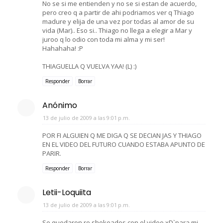
No se si me entienden y no se si estan de acuerdo,
pero creo q a partir de ahi podriamos ver q Thiago
madure y elija de una vez por todas al amor de su
vida (Mar).. Eso si.. Thiago no llega a elegir a Mar y
juroo q lo odio con toda mi alma y mi ser!
Hahahaha! :P
THIAGUELLA Q VUELVA YAA! (L) :)
Responder
Borrar
Anónimo
13 de julio de 2009 a las 9:01 p.m.
POR FI ALGUIEN Q ME DIGA Q SE DECIAN JAS Y THIAGO
EN EL VIDEO DEL FUTURO CUANDO ESTABA APUNTO DE
PARIR.
Responder
Borrar
Letii-Loquiita
13 de julio de 2009 a las 9:01 p.m.
Se quedaron re shokeados con el video xD`para mi