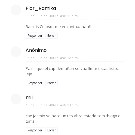
Flor_Ramika
13 de julio de 2009 a las 8:11 p.m.
Ramitis Celoso.. me encantaaaaaa!!!!
Responder
Borrar
Anónimo
13 de julio de 2009 a las 8:12 p.m.
Pa mi que el cap demañan se vaa llmar estas listo...
jeje
Responder
Borrar
mili
13 de julio de 2009 a las 8:13 p.m.
che jasmin se hace un tes abra estado com thiago q
turra
Responder
Borrar