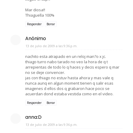
Mar diosa!!
Thiaguella 100%
Responder
Borrar
Anónimo
13 de julio de 2009 a las 9:36 p.m.
nachito esta atrapado en un reloj man?o x jc.
thiago turro nabo tarado no veo la hora de q t
arrepientas de todo lo q haces y decis espero q mar
no se deje convencer.
jas con thiago no estuv hasta ahora y mas vale q
nunca aunq en algun moment tienen q salir esas
imagenes d ellos dos q grabaron hace poco se
acuerdan dond estaba vestida como en el video.
Responder
Borrar
anna:D
13 de julio de 2009 a las 9:36 p.m.