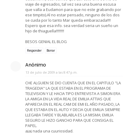
viaje de egresados, tal vez sea una buena escusa
que valla a Eudamon para que no este grabando por
ese timpito).Al no estar pensado, ninguno de los dos
se cuida por lo tanto Mar queda embarazada!!!!
Espero que esa info. sea verdad seria un sueño un
hijo de thiaguella!!!!!!!!!
BESOS GENIAL EL BLOG
Responder
Borrar
Anónimo
13 de julio de 2009 a las 8:47 p.m.
CHE ALGUIEN SE DIO CUENTA QUE EN EL CAPITULO "LA
TRAGEDIA" LA QUE ESTABA EN EL PROGRAMA DE
TELEVISION Y LE HACIA TIPO ENTREVISTA A SIMON ERA
LA AMIGA EN LA VIDA REAL DE EMILIA ATTIAS QUE
APARECIA EN EL REAL CAM DE EMI EL AÑO PASADO, LA
QUE ESTABA EN EL AUTO Y DECIA QUE EMILIA SIEMPRE
LLEGABA TARDE Y BLABLABLA ES LA MISMA; EMILIA
SEGURO LE HIZO GANCHO PARA QUE CONSIGA EL
PAPEL.
ajaj nada una cuuriosidad.