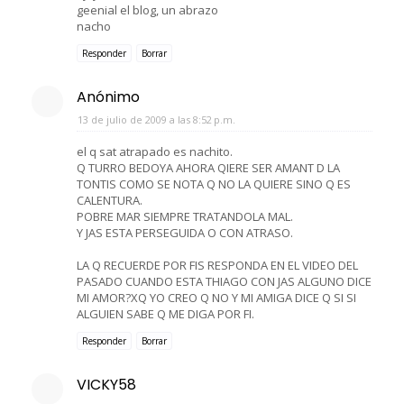
geenial el blog, un abrazo
nacho
Responder
Borrar
Anónimo
13 de julio de 2009 a las 8:52 p.m.
el q sat atrapado es nachito.
Q TURRO BEDOYA AHORA QIERE SER AMANT D LA
TONTIS COMO SE NOTA Q NO LA QUIERE SINO Q ES
CALENTURA.
POBRE MAR SIEMPRE TRATANDOLA MAL.
Y JAS ESTA PERSEGUIDA O CON ATRASO.
LA Q RECUERDE POR FIS RESPONDA EN EL VIDEO DEL
PASADO CUANDO ESTA THIAGO CON JAS ALGUNO DICE
MI AMOR?XQ YO CREO Q NO Y MI AMIGA DICE Q SI SI
ALGUIEN SABE Q ME DIGA POR FI.
Responder
Borrar
VICKY58