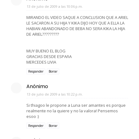
13 de julio de 2009 a las 10:06 p.m.
MIRANDO EL VIDEO SAQUE A CONCLUSION QUE A ARIEL
LE SACARON A SU HIJA Y KIKA DIJO HOY QUE A ELLA LA
HABIAN ABANDONADO DE BEBA NO SERA KIKA LA HIJA
DE ARIEL?????????
MUY BUENO EL BLOG
GRACIAS DESDE ESPAñA
MERCEDES LIVIA
Responder
Borrar
Anónimo
13 de julio de 2009 a las 10:22 p.m.
Si thiagoo le propone a Luna ser amantes es porque
realmente no la quiere y no la valora! Pensemos
esoo :)
Responder
Borrar