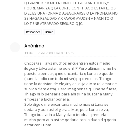
Q GRAND KIKA ME ENCANTO LE GUSTAN TODOS,Y
POBRE MAR YA Q LA CORTE CON THIAGO ESTAR LEJOS
D EL ES UNA FORMA D ASEGURARSE Q LA PROFECIA NO
SE HAGA REALIDAD Y X FAVOR AYUDEN A NACHITO Q
LO TIENE ATRAPADO SEGURO Q JC.
Responder
Borrar
Anónimo
13 de julio de 2009 a las 9:01 p.m.
Chicos/as: Talvz muchos encuentren estos medio
ilogico y talvz asta me odien! :P Pero ultimamnt me he
puesto a pensar, q me encantaria q Luna se quede
(aunq la odio con todo mi ser) pq creo q asi Thiago
tiene la decision de elegir y asi elija a Mar (el amor de
su vida claro esta).. Pero imaginense q Luna se fuese;
Thiago ni lo pensaria para ahi si ir a buscar a Mar y
empezar a luchar por ella.
Solo digo q me encantaria mucho mas si Luna se
qedara y aun asi eligiera a Mar, pq si Luna se va,
Thiago buscaria a Mar y claro tendria q remarla
mucho pero aun asi se qedaria con la duda d q qeria
estar con Luna!