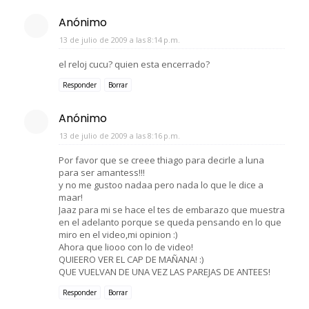
Anónimo
13 de julio de 2009 a las 8:14 p.m.
el reloj cucu? quien esta encerrado?
Responder
Borrar
Anónimo
13 de julio de 2009 a las 8:16 p.m.
Por favor que se creee thiago para decirle a luna
para ser amantess!!!
y no me gustoo nadaa pero nada lo que le dice a
maar!
Jaaz para mi se hace el tes de embarazo que muestra
en el adelanto porque se queda pensando en lo que
miro en el video,mi opinion :)
Ahora que liooo con lo de video!
QUIEERO VER EL CAP DE MAÑANA! :)
QUE VUELVAN DE UNA VEZ LAS PAREJAS DE ANTEES!
Responder
Borrar