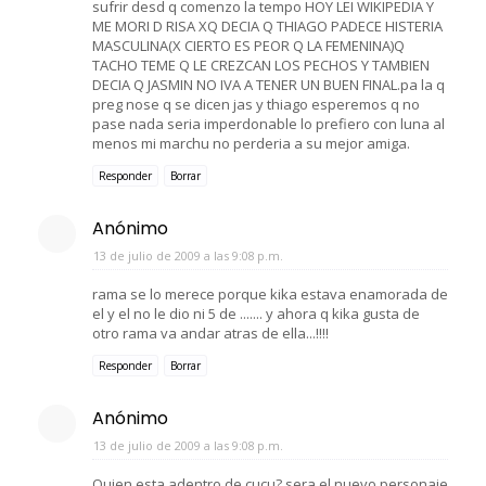
sufrir desd q comenzo la tempo HOY LEI WIKIPEDIA Y
ME MORI D RISA XQ DECIA Q THIAGO PADECE HISTERIA
MASCULINA(X CIERTO ES PEOR Q LA FEMENINA)Q
TACHO TEME Q LE CREZCAN LOS PECHOS Y TAMBIEN
DECIA Q JASMIN NO IVA A TENER UN BUEN FINAL.pa la q
preg nose q se dicen jas y thiago esperemos q no
pase nada seria imperdonable lo prefiero con luna al
menos mi marchu no perderia a su mejor amiga.
Responder
Borrar
Anónimo
13 de julio de 2009 a las 9:08 p.m.
rama se lo merece porque kika estava enamorada de
el y el no le dio ni 5 de ....... y ahora q kika gusta de
otro rama va andar atras de ella...!!!!
Responder
Borrar
Anónimo
13 de julio de 2009 a las 9:08 p.m.
Quien esta adentro de cucu? sera el nuevo personaje