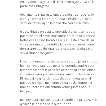
en el video thiago SI le dice mi amor a jaz... esa es la
parte mas intrigante
obviamente si jaz esta embarazada .. aunque no lo
creo, yo creo q esta shockeada x el video.. el bebe
seria de tacho xq no lo ha hecho con nadie mas
q asco thiago en esta temporada x dios.... como va a
pasar de ser el novio mas dulce del mundo a decirle
todas esas cosas horribles al supuesto amor de su
vida y encima proponerle a luna ser amantes .. que
denigrante .. yo de luna le tiro una cachetada y me
voy a chapar con jaime
kika... idolaaaaa .. ramita celoso es todo jajajaja.. todo
bien con vale (aunque no la he querido mucho esta
temporada) pero kika necesita tener su oportunidad
con ramis.. aunque sea por un tiempo .. obviamente
ES imposible q funcione xq ellos vana regresar al
pasado en algun momento y kika es del futuro .. ni
hablar .. pero me encantaria verlos juntos por un
tiempo :)
melody esta muy sola .. para cuando benja rojas??? o
q simon le de mas bola aunque sea..