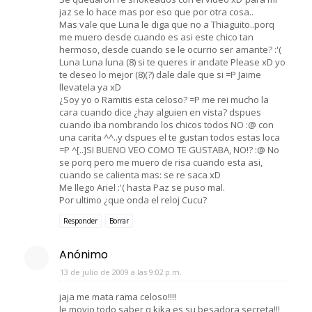
jaz se lo hace mas por eso que por otra cosa..
Mas vale que Luna le diga que no a Thiaguito..porq
me muero desde cuando es asi este chico tan
hermoso, desde cuando se le ocurrio ser amante? :'(
Luna Luna luna (8) si te queres ir andate Please xD yo
te deseo lo mejor (8)(?) dale dale que si =P Jaime
llevatela ya xD
¿Soy yo o Ramitis esta celoso? =P me rei mucho la
cara cuando dice ¿hay alguien en vista? dspues
cuando iba nombrando los chicos todos NO :@ con
una carita ^^..y dspues el te gustan todos estas loca
=P ^[..]SI BUENO VEO COMO TE GUSTABA, NO!? :@ No
se porq pero me muero de risa cuando esta asi,
cuando se calienta mas: se re saca xD
Me llego Ariel :'( hasta Paz se puso mal.
Por ultimo ¿que onda el reloj Cucu?
Responder
Borrar
Anónimo
13 de julio de 2009 a las 9:02 p.m.
jaja me mata rama celoso!!!!
le movio todo saber q kika es su besadora secreta!!!