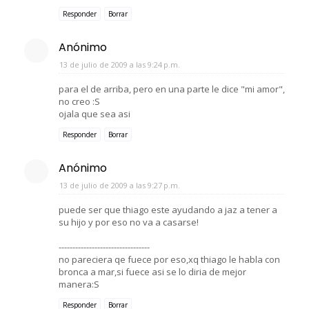
Responder
Borrar
Anónimo
13 de julio de 2009 a las 9:24 p.m.
para el de arriba, pero en una parte le dice "mi amor",
no creo :S
ojala que sea asi
Responder
Borrar
Anónimo
13 de julio de 2009 a las 9:27 p.m.
puede ser que thiago este ayudando a jaz a tener a
su hijo y por eso no va a casarse!
---------------------------------
no pareciera qe fuece por eso,xq thiago le habla con
bronca a mar,si fuece asi se lo diria de mejor
manera:S
Responder
Borrar