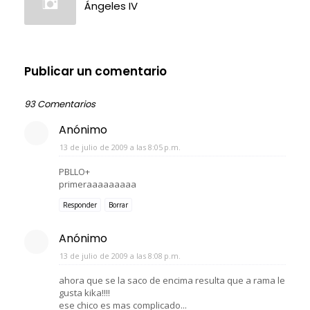
Ángeles IV
Publicar un comentario
93 Comentarios
Anónimo
13 de julio de 2009 a las 8:05 p.m.
PBLLO+
primeraaaaaaaaa
Responder
Borrar
Anónimo
13 de julio de 2009 a las 8:08 p.m.
ahora que se la saco de encima resulta que a rama le
gusta kika!!!!
ese chico es mas complicado...