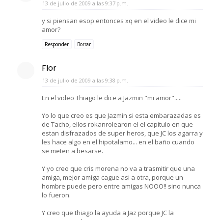
13 de julio de 2009 a las 9:37 p.m.
y si piensan esop entonces xq en el video le dice mi
amor?
Responder
Borrar
Flor
13 de julio de 2009 a las 9:38 p.m.
En el video Thiago le dice a Jazmin "mi amor".....
Yo lo que creo es que Jazmin si esta embarazadas es
de Tacho, ellos rokanrolearon el el capitulo en que
estan disfrazados de super heros, que JC los agarra y
les hace algo en el hipotalamo... en el baño cuando
se meten a besarse.
Y yo creo que cris morena no va a trasmitir que una
amiga, mejor amiga cague asi a otra, porque un
hombre puede pero entre amigas NOOO!! sino nunca
lo fueron.
Y creo que thiago la ayuda a Jaz porque JC la