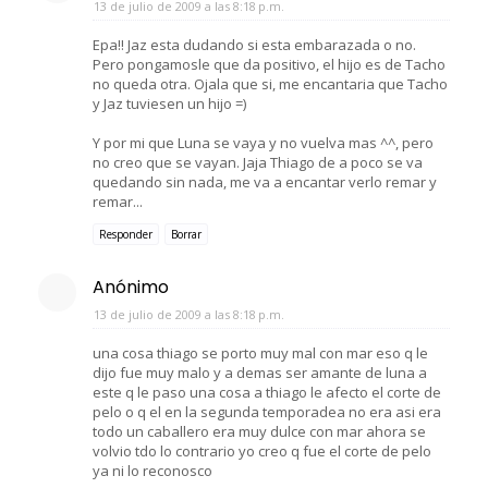
13 de julio de 2009 a las 8:18 p.m.
Epa!! Jaz esta dudando si esta embarazada o no.
Pero pongamosle que da positivo, el hijo es de Tacho
no queda otra. Ojala que si, me encantaria que Tacho
y Jaz tuviesen un hijo =)
Y por mi que Luna se vaya y no vuelva mas ^^, pero
no creo que se vayan. Jaja Thiago de a poco se va
quedando sin nada, me va a encantar verlo remar y
remar...
Responder
Borrar
Anónimo
13 de julio de 2009 a las 8:18 p.m.
una cosa thiago se porto muy mal con mar eso q le
dijo fue muy malo y a demas ser amante de luna a
este q le paso una cosa a thiago le afecto el corte de
pelo o q el en la segunda temporadea no era asi era
todo un caballero era muy dulce con mar ahora se
volvio tdo lo contrario yo creo q fue el corte de pelo
ya ni lo reconosco