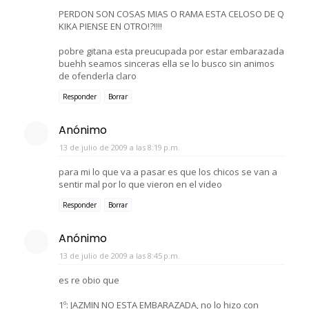
PERDON SON COSAS MIAS O RAMA ESTA CELOSO DE Q
KIKA PIENSE EN OTRO!?!!!!
pobre gitana esta preucupada por estar embarazada
buehh seamos sinceras ella se lo busco sin animos
de ofenderla claro
Responder
Borrar
Anónimo
13 de julio de 2009 a las 8:19 p.m.
para mi lo que va a pasar es que los chicos se van a
sentir mal por lo que vieron en el video
Responder
Borrar
Anónimo
13 de julio de 2009 a las 8:45 p.m.
es re obio que
1º: JAZMIN NO ESTA EMBARAZADA, no lo hizo con