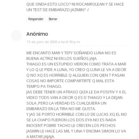
QUE ONDA ESTO LOCO? NI ROCANROLEAN Y SE HACE
UN TEST DE EMBARAZO JAZMIN? :/
Responder
Borrar
Anónimo
13 de julio de 2009 a las 8:59 p.m.
ME ENCANTO MAR Y TEFY SOÑANDO LUNA NO ES
BUENA ACTRIZ NI EN LOS SUEÑOS JAJA.
THIAGO ES UN ESTUPIDO VIERON COMO TRATA A MAR
Y LO Q LE PIDE A LUNA, YO CREO Q LUNA LE VA A DECIR
Q NO XQ ES HORRIBLE Q ALGUIEN CON QIEN T PASAN
COSAS NO IMPORTE COMPARTIRTE Q MAL ESTA
TEMPO PA THIAGO.
JAS DEBE TENER UN ATRASO QIZA LE DA POSITIV Y X EL
VIDEO TODS VAN A DECIR Q ES D THIAGO Y LA DEJAN
SOLA ,PERO LA VERDAD ES CUALQUIERA UN
EMBARAZO EN LA TIRA NO ME GUSTA.
Y JAS SE PORTO HORRIBLE CON LO DE LUCAS XQ EL NO
SE LA CHAPO FUERON LOS DOS EYA NO ES NADA
INOCENT POBRE TACHO LE CRECEN LOS PECHOS
JASMIN LE HACE LAS MIL Y UNA Y ENCIMA SIMON LO VA
A MATAR JAJAJA.