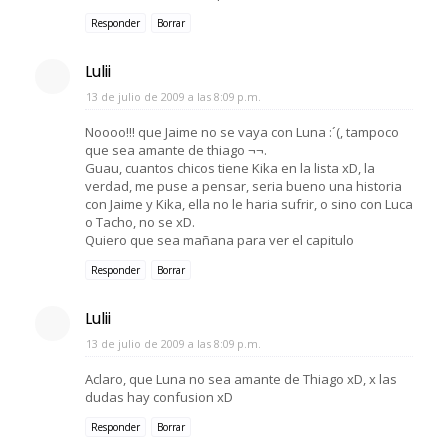
Responder
Borrar
Lulii
13 de julio de 2009 a las 8:09 p.m.
Noooo!!! que Jaime no se vaya con Luna :´(, tampoco
que sea amante de thiago ¬¬.
Guau, cuantos chicos tiene Kika en la lista xD, la
verdad, me puse a pensar, seria bueno una historia
con Jaime y Kika, ella no le haria sufrir, o sino con Luca
o Tacho, no se xD.
Quiero que sea mañana para ver el capitulo
Responder
Borrar
Lulii
13 de julio de 2009 a las 8:09 p.m.
Aclaro, que Luna no sea amante de Thiago xD, x las
dudas hay confusion xD
Responder
Borrar