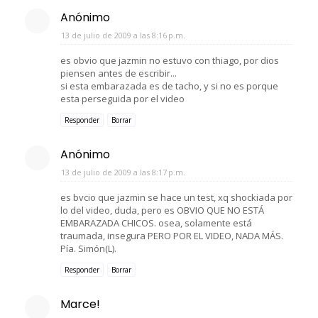
Anónimo
13 de julio de 2009 a las 8:16 p.m.
es obvio que jazmin no estuvo con thiago, por dios
piensen antes de escribir...
si esta embarazada es de tacho, y si no es porque
esta perseguida por el video
Responder
Borrar
Anónimo
13 de julio de 2009 a las 8:17 p.m.
es bvcio que jazmin se hace un test, xq shockiada por
lo del video, duda, pero es OBVIO QUE NO ESTÁ
EMBARAZADA CHICOS. osea, solamente está
traumada, insegura PERO POR EL VIDEO, NADA MÁS.
Pía. Simón(L).
Responder
Borrar
Marce!