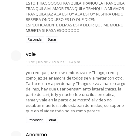
ESTO;THIAGOOOO,TRANQUILA TRANQUILA TRANQUILA
TRANQUILA MI AMOR TRANQUILA TRANQUILA MI AMOR
TRANQUILA JAZ ACA ESTOY ACA ESTOY RESPIRA ONDO
RESPIRA ONDO...ESO ES LO QUE DICEN
ESPECIFICAMENTE DEMAS ESTA DECIR QUE ME MUERO
MUERTA SI PASA ESOOOOOO
Responder
Borrar
vale
13 de julio de 2009 a las 10:04 p.m.
yo creo que Jaz no se embaraza de Thiago, creo q
como Jaz se enamora de todos se v a meter con otro,
Tacho no la v a perdonar y Thiago se va a hacer cargo
del hijo, hay que usar pensamiento lateral chicas, la
parte de cari, tefy y nacho fue una ilusion optica,
rama y vale en la parte que mostró el video no
estaban muertos, solo estaban dormidos, se supone
que en el video todo no es como parece
Responder
Borrar
Anónimo