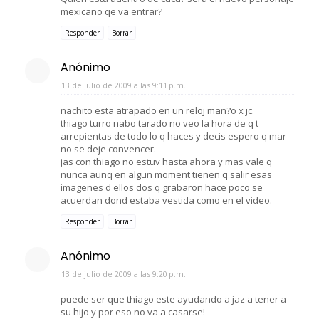
mexicano qe va entrar?
Responder
Borrar
Anónimo
13 de julio de 2009 a las 9:11 p.m.
nachito esta atrapado en un reloj man?o x jc.
thiago turro nabo tarado no veo la hora de q t
arrepientas de todo lo q haces y decis espero q mar
no se deje convencer.
jas con thiago no estuv hasta ahora y mas vale q
nunca aunq en algun moment tienen q salir esas
imagenes d ellos dos q grabaron hace poco se
acuerdan dond estaba vestida como en el video.
Responder
Borrar
Anónimo
13 de julio de 2009 a las 9:20 p.m.
puede ser que thiago este ayudando a jaz a tener a
su hijo y por eso no va a casarse!