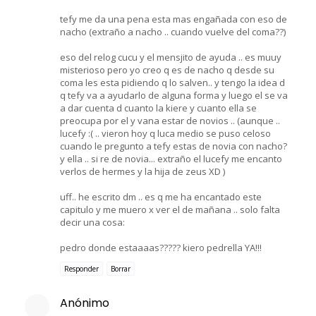
tefy me da una pena esta mas engañada con eso de
nacho (extraño a nacho .. cuando vuelve del coma??)
eso del relog cucu y el mensjito de ayuda .. es muuy
misterioso pero yo creo q es de nacho q desde su
coma les esta pidiendo q lo salven.. y tengo la idea d
q tefy va a ayudarlo de alguna forma y luego el se va
a dar cuenta d cuanto la kiere y cuanto ella se
preocupa por el y vana estar de novios .. (aunque ..
lucefy :( .. vieron hoy q luca medio se puso celoso
cuando le pregunto a tefy estas de novia con nacho?
y ella .. si re de novia... extraño el lucefy me encanto
verlos de hermes y la hija de zeus XD )
uff.. he escrito dm .. es q me ha encantado este
capitulo y me muero x ver el de mañana .. solo falta
decir una cosa:
pedro donde estaaaas????? kiero pedrella YA!!!
Responder
Borrar
Anónimo