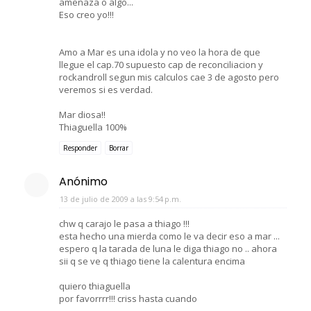
amenaza o algo...
Eso creo yo!!!
Amo a Mar es una idola y no veo la hora de que
llegue el cap.70 supuesto cap de reconciliacion y
rockandroll segun mis calculos cae 3 de agosto pero
veremos si es verdad.
Mar diosa!!
Thiaguella 100%
Responder
Borrar
Anónimo
13 de julio de 2009 a las 9:54 p.m.
chw q carajo le pasa a thiago !!!
esta hecho una mierda como le va decir eso a mar ...
espero q la tarada de luna le diga thiago no .. ahora
sii q se ve q thiago tiene la calentura encima
quiero thiaguella
por favorrrr!!! criss hasta cuando