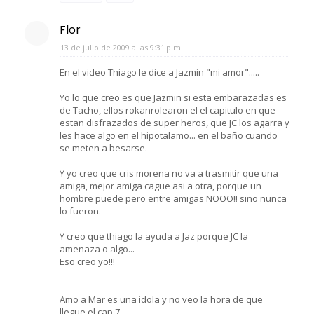
Flor
13 de julio de 2009 a las 9:31 p.m.
En el video Thiago le dice a Jazmin "mi amor".....
Yo lo que creo es que Jazmin si esta embarazadas es
de Tacho, ellos rokanrolearon el el capitulo en que
estan disfrazados de super heros, que JC los agarra y
les hace algo en el hipotalamo... en el baño cuando
se meten a besarse.
Y yo creo que cris morena no va a trasmitir que una
amiga, mejor amiga cague asi a otra, porque un
hombre puede pero entre amigas NOOO!! sino nunca
lo fueron.
Y creo que thiago la ayuda a Jaz porque JC la
amenaza o algo...
Eso creo yo!!!
Amo a Mar es una idola y no veo la hora de que
llegue el cap.7