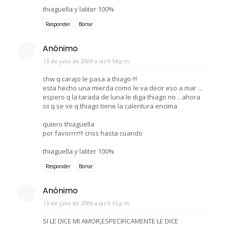
thiaguella y laliter 100%
Responder
Borrar
Anónimo
13 de julio de 2009 a las 9:54 p.m.
chw q carajo le pasa a thiago !!!
esta hecho una mierda como le va decir eso a mar ...
espero q la tarada de luna le diga thiago no .. ahora
sii q se ve q thiago tiene la calentura encima
quiero thiaguella
por favorrrr!!! criss hasta cuando
thiaguella y laliter 100%
Responder
Borrar
Anónimo
13 de julio de 2009 a las 9:55 p.m.
SI LE DICE MI AMOR,ESPECIFICAMENTE LE DICE