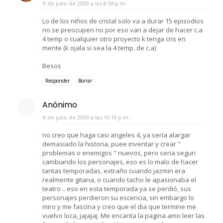
9 de julio de 2009 a las 8:54 p.m.
Lo de los niños de cristal solo va a durar 15 episodios
no se preocupen no por eso van a dejar de hacer c.a
4 temp o cualquier otro proyecto k tenga cris en
mente (k ojala si sea la 4 temp. de c.a)
Besos
Responder
Borrar
Anónimo
9 de julio de 2009 a las 10:10 p.m.
no creo que haga casi angeles 4, ya sería alargar
demasiado la historia, puee inventar y crear "
problemas o enemigos " nuevos, pero seria seguri
cambiando los personajes, eso es lo malo de hacer
tantas temporadas, extraño cuando jazmin era
realmente gitana, o cuando tacho le apasionaba el
teatro .. eso en esta temporada ya se perdió, sus
personajes perdieron su escencia, sin embargo lo
miro y me fascina y creo que el dia que termine me
vuelvo loca, jajajaj. Me encanta la pagina amo leer las