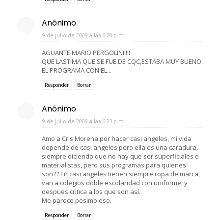
Anónimo
9 de julio de 2009 a las 6:20 p.m.
AGUANTE MARIO PERGOLINI!!!!
QUE LASTIMA QUE SE FUE DE CQC,ESTABA MUY BUENO
EL PROGRAMA CON EL...
Responder
Borrar
Anónimo
9 de julio de 2009 a las 6:23 p.m.
Amo a Cris Morena por hacer casi angeles, mi vida
depende de casi angeles pero ella es una caradura,
siempre diciendo que no hay que ser superficiales o
materialistas, pero sus programas para quienes
son?? En casi angeles tienen siempre ropa de marca,
van a colegios doble escolaridad con uniforme, y
despues critica a los que son así.
Me parece pesimo eso.
Responder
Borrar