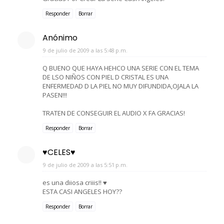
Responder
Borrar
Anónimo
9 de julio de 2009 a las 5:48 p.m.
Q BUENO QUE HAYA HEHCO UNA SERIE CON EL TEMA
DE LSO NIÑOS CON PIEL D CRISTAL ES UNA
ENFERMEDAD D LA PIEL NO MUY DIFUNDIDA,OJALA LA
PASEN!!!
TRATEN DE CONSEGUIR EL AUDIO X FA GRACIAS!
Responder
Borrar
♥CELES♥
9 de julio de 2009 a las 5:51 p.m.
es una diiosa criiis!! ♥
ESTA CASI ANGELES HOY??
Responder
Borrar