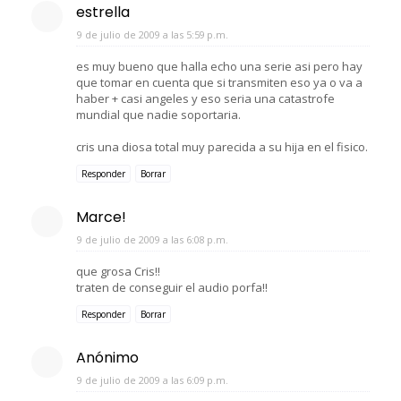
estrella
9 de julio de 2009 a las 5:59 p.m.
es muy bueno que halla echo una serie asi pero hay
que tomar en cuenta que si transmiten eso ya o va a
haber + casi angeles y eso seria una catastrofe
mundial que nadie soportaria.
cris una diosa total muy parecida a su hija en el fisico.
Responder
Borrar
Marce!
9 de julio de 2009 a las 6:08 p.m.
que grosa Cris!!
traten de conseguir el audio porfa!!
Responder
Borrar
Anónimo
9 de julio de 2009 a las 6:09 p.m.