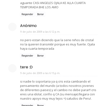
aguante CASI ANGELES OJALA KE ALLA CUARTA
TEMPORADA BHE LOS AMO
Responder
Borrar
Anónimo
9 de julio de 2009 a las 6:12 p.m.
no pero estan diciendo que la serie niños de cristal
no la quieren transmitir porque es muy fuerte. Ojala
haya cuarta temporada
Responder
Borrar
tere :D
9 de julio de 2009 a las 6:15 p.m.
si nadie lo soportaria ya q cris esta cambiando el
pensamiento del mundo (a todos nosotros jovenes
de diferentes paises) y el cambio no debe parar!! cris
eres una idola!, confio q CA (su mensaje) llegara con
nuestro apoyo muy muy lejos =) saludos de Peru!.
Responder
Borrar