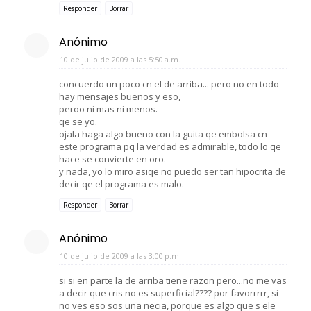
Responder
Borrar
Anónimo
10 de julio de 2009 a las 5:50 a.m.
concuerdo un poco cn el de arriba... pero no en todo
hay mensajes buenos y eso,
peroo ni mas ni menos.
qe se yo.
ojala haga algo bueno con la guita qe embolsa cn
este programa pq la verdad es admirable, todo lo qe
hace se convierte en oro.
y nada, yo lo miro asiqe no puedo ser tan hipocrita de
decir qe el programa es malo.
Responder
Borrar
Anónimo
10 de julio de 2009 a las 3:00 p.m.
si si en parte la de arriba tiene razon pero...no me vas
a decir que cris no es superficial???? por favorrrrr, si
no ves eso sos una necia, porque es algo que s ele