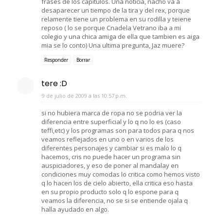
frases de los capitulos. Una noticia, nacho va a
desaparecer un tiempo de la tira y del rex, porque
relamente tiene un problema en su rodilla y teiene
reposo ( lo se porque Cnadela Vetrano iba a mi
colegio y una chica amiga de ella que tambien es aiga
mia se lo conto) Una ultima pregunta, Jaz muere?
Responder
Borrar
tere :D
9 de julio de 2009 a las 10:57 p.m.
si no hubiera marca de ropa no se podria ver la
diferencia entre superficial y lo q no lo es (caso
teffi,etc) y los programas son para todos para q nos
veamos reflejados en uno o en varios de los
diferentes personajes y cambiar si es malo lo q
hacemos, cris no puede hacer un programa sin
auspiciadores, y eso de poner al mandalay en
condiciones muy comodas lo critica como hemos visto
q lo hacen los de cielo abierto, ella critica eso hasta
en su propio producto solo q lo espone para q
veamos la diferencia, no se si se entiende ojala q
halla ayudado en algo.