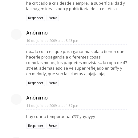
ha criticado a cris desde siempre, la superficialidad y
la imagen idealizada y publicitaria de su estética
Responder
Borrar
Anónimo
10 de julio de 2009 a las 3:13 p.m.
no... la cosa es que para ganar mas plata tienen que
hacerle propaganda a diferentes cosas...
como las motos, los paquetes movistar... la ropa de 47
street, ademas eso se ve super reflejado en teffy y
en melody, que son las chetas ajajajjajajaj
Responder
Borrar
Anónimo
11 de julio de 2009 a las 1:37 p.m.
hay cuarta temporadaaa??? yayayyy
Responder
Borrar