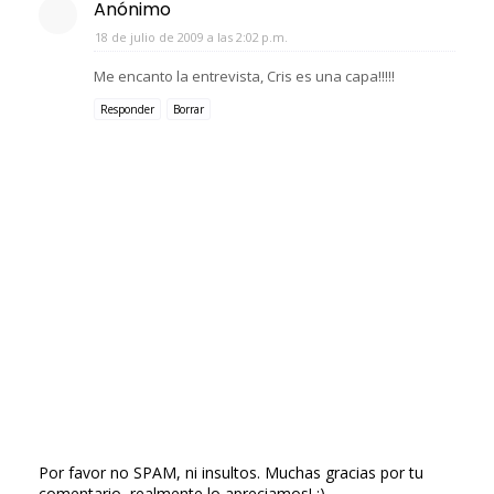
Anónimo
18 de julio de 2009 a las 2:02 p.m.
Me encanto la entrevista, Cris es una capa!!!!!
Responder
Borrar
Por favor no SPAM, ni insultos. Muchas gracias por tu
comentario, realmente lo apreciamos! :)