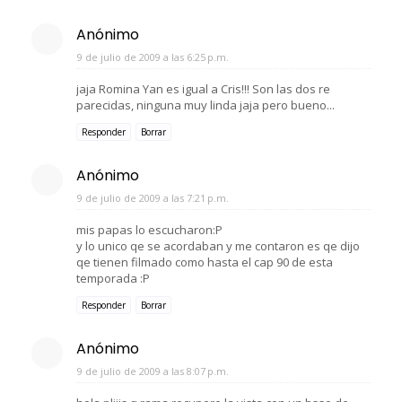
Anónimo
9 de julio de 2009 a las 6:25 p.m.
jaja Romina Yan es igual a Cris!!! Son las dos re
parecidas, ninguna muy linda jaja pero bueno...
Responder
Borrar
Anónimo
9 de julio de 2009 a las 7:21 p.m.
mis papas lo escucharon:P
y lo unico qe se acordaban y me contaron es qe dijo
qe tienen filmado como hasta el cap 90 de esta
temporada :P
Responder
Borrar
Anónimo
9 de julio de 2009 a las 8:07 p.m.