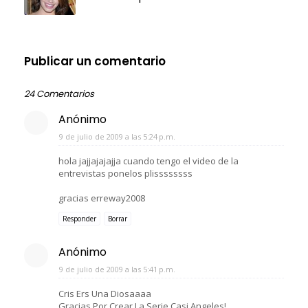
Publicar un comentario
24 Comentarios
Anónimo
9 de julio de 2009 a las 5:24 p.m.
hola jajjajajajja cuando tengo el video de la
entrevistas ponelos plissssssss
gracias erreway2008
Responder
Borrar
Anónimo
9 de julio de 2009 a las 5:41 p.m.
Cris Ers Una Diosaaaa
Gracias Por Crear La Serie Casi Angeles!