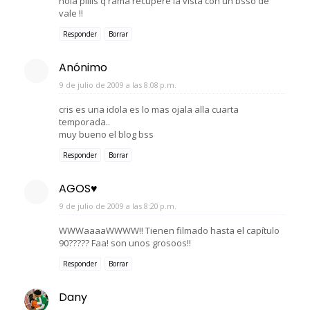
hola pliiis q rama recupere la vista con un bsso de
vale !!
Responder
Borrar
Anónimo
9 de julio de 2009 a las 8:08 p.m.
cris es una idola es lo mas ojala alla cuarta
temporada..
muy bueno el blog bss
Responder
Borrar
AGOS♥
9 de julio de 2009 a las 8:20 p.m.
WWWaaaaWWWW!! Tienen filmado hasta el capítulo
90????? Faa! son unos grosoos!!
Responder
Borrar
Dany