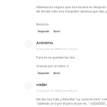
Ademassss seguro que esa escena es despues de
de donde salio esa estupidez atomica que dijo, po
Besosss
Responder
Borrar
Anónimo
25 de julio de 2009 a las 7:31 p.m.
Para mi se quedan las dos
Gracias por el video =)
Responder
Borrar
vader
25 de julio de 2009 a las 8:08 p.m.
Me dio risa Vale y Kika Mel "uy como te miró" vale
"además yo 0 por él pero el por mi..." xDDDDDD, 