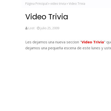
Página Principal
video trivia
Video Trivia
Video Trivia
Lost
julio 25, 2009
Les dejamos una nueva seccion "
Video Trivia
" qu
dejamos una pequeña escena de este lunes y ust