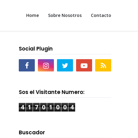
Home
Sobre Nosotros
Contacto
Social Plugin
Sos el Visitante Numero:
4
1
7
0
1
0
0
4
Buscador