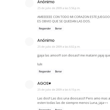
Anónimo
25 de julio de 2009 a las 5:56 p.m.
AMEEEEEE CON TODO MI CORAZON ESTE JUEGOOO
ES OBVIO QUE SE QUEDAN LAS DOS.
Responder
Borrar
Anónimo
25 de julio de 2009 a las 6:02 p.m.
jjjaja las amoo!!! son diosas!! me matann jajaj q
lulii
Responder
Borrar
AGOS♥
25 de julio de 2009 a las 6:15 p.m.
Las dos!! Las dos una dioosass!! Pero amo mas a
esten todas las de siempre menos Luna, jaja¬¬