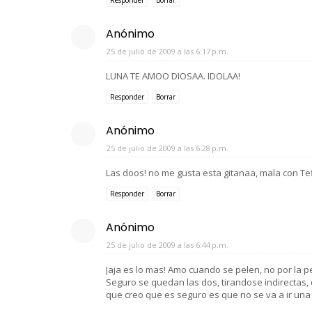
Responder
Borrar
Anónimo
25 de julio de 2009 a las 6:17 p.m.
LUNA TE AMOO DIOSAA. IDOLAA!
Responder
Borrar
Anónimo
25 de julio de 2009 a las 6:28 p.m.
Las doos! no me gusta esta gitanaa, mala con Teff
Responder
Borrar
Anónimo
25 de julio de 2009 a las 6:44 p.m.
Jaja es lo mas! Amo cuando se pelen, no por la pe
Seguro se quedan las dos, tirandose indirectas,
que creo que es seguro es que no se va a ir una y