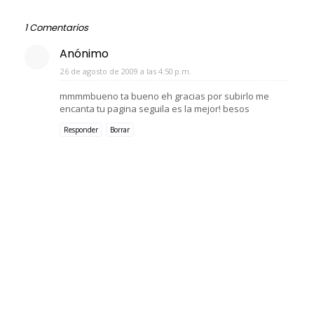
1 Comentarios
Anónimo
26 de agosto de 2009 a las 4:50 p.m.
mmmmbueno ta bueno eh gracias por subirlo me
encanta tu pagina seguila es la mejor! besos
Responder
Borrar