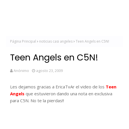
Página Principal
noticias casi angeles
Teen Angels en C5N!
Teen Angels en C5N!
Anónimo
agosto 23, 2009
Les dejamos gracias a EricaTvAr el video de los
Teen
Angels
que estuvieron dando una nota en exclusiva
para C5N. No te la pierdas!!