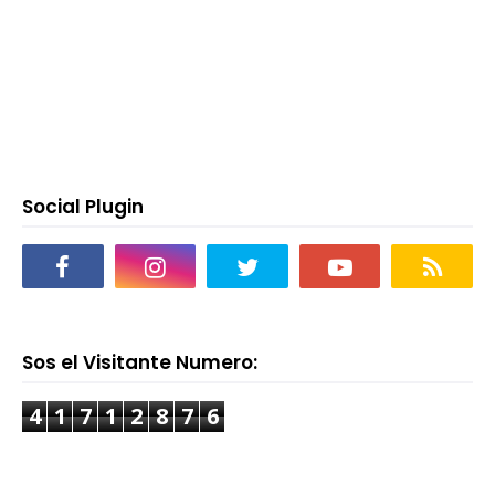
Social Plugin
Sos el Visitante Numero:
4
1
7
1
2
8
7
6