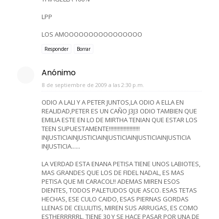
LPP
LOS AMOOOOOOOOOOOOOOOO
Responder
Borrar
Anónimo
8 de septiembre de 2009 a las 2:30 p.m.
ODIO A LALI Y A PETER JUNTOS,LA ODIO A ELLA EN
REALIDAD,PETER ES UN CAÑO J3J3 ODIO TAMBIEN QUE
EMILIA ESTE EN LO DE MIRTHA TENIAN QUE ESTAR LOS
TEEN SUPUESTAMENTE!!!!!!!!!!!!!!!!!!!!!
INJUSTICIAINJUSTICIAINJUSTICIAINJUSTICIAINJUSTICIA
INJUSTICIA......
LA VERDAD ESTA ENANA PETISA TIENE UNOS LABIOTES,
MAS GRANDES QUE LOS DE FIDEL NADAL, ES MAS
PETISA QUE MI CARACOL!! ADEMAS MIREN ESOS
DIENTES, TODOS PALETUDOS QUE ASCO. ESAS TETAS
HECHAS, ESE CULO CAIDO, ESAS PIERNAS GORDAS
LLENAS DE CELULITIS, MIREN SUS ARRUGAS, ES COMO
ESTHERRRRRL, TIENE 30 Y SE HACE PASAR POR UNA DE