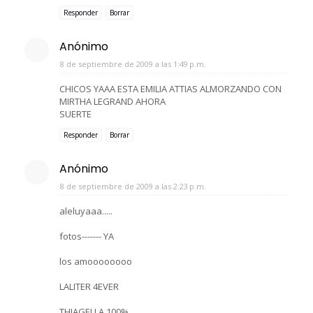
Responder
Borrar
Anónimo
8 de septiembre de 2009 a las 1:49 p.m.
CHICOS YAAA ESTA EMILIA ATTIAS ALMORZANDO CON
MIRTHA LEGRAND AHORA
SUERTE
Responder
Borrar
Anónimo
8 de septiembre de 2009 a las 2:23 p.m.
aleluyaaa.....
fotos------- YA
los amoooooooo
LALITER 4EVER
THIAGELLA 100%