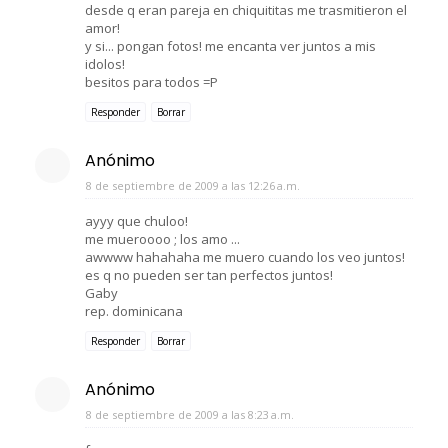
desde q eran pareja en chiquititas me trasmitieron el
amor!
y si... pongan fotos! me encanta ver juntos a mis
idolos!
besitos para todos =P
Responder
Borrar
Anónimo
8 de septiembre de 2009 a las 12:26 a.m.
ayyy que chuloo!
me mueroooo ; los amo ...
awwww hahahaha me muero cuando los veo juntos!
es q no pueden ser tan perfectos juntos!
Gaby
rep. dominicana
Responder
Borrar
Anónimo
8 de septiembre de 2009 a las 8:23 a.m.