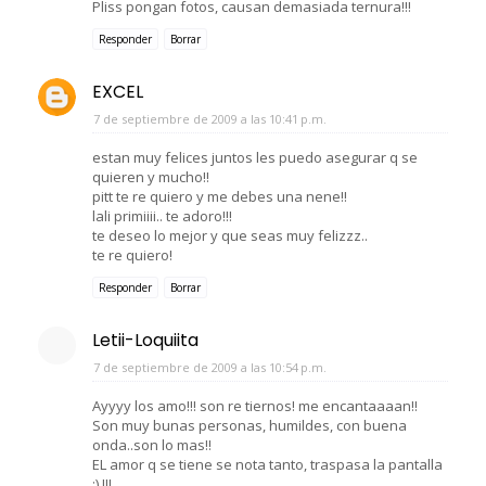
Pliss pongan fotos, causan demasiada ternura!!!
Responder
Borrar
EXCEL
7 de septiembre de 2009 a las 10:41 p.m.
estan muy felices juntos les puedo asegurar q se
quieren y mucho!!
pitt te re quiero y me debes una nene!!
lali primiiii.. te adoro!!!
te deseo lo mejor y que seas muy felizzz..
te re quiero!
Responder
Borrar
Letii-Loquiita
7 de septiembre de 2009 a las 10:54 p.m.
Ayyyy los amo!!! son re tiernos! me encantaaaan!!
Son muy bunas personas, humildes, con buena
onda..son lo mas!!
EL amor q se tiene se nota tanto, traspasa la pantalla
:) !!!