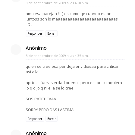
8 de septiembre de 2009 a las 4:20 p.m.
amo esa parejaa !!! :) es como qe cuando estan
juntoss son lo maaaaaaaaaaaaaaaaaaaaaaaaas !
=D .
Responder
Borrar
Anónimo
8 de septiembre de 2009 a las 4:35 p.m.
quien se cree esa pendeja envidiosaa para criticar
asi a lali
aprte si fuera verdad bueno , pero es tan culaquiera
lo q dijo q ni ella se lo cree
SOS PATETICAAA
SORRY PERO DAS LASTIMA!
Responder
Borrar
Anónimo