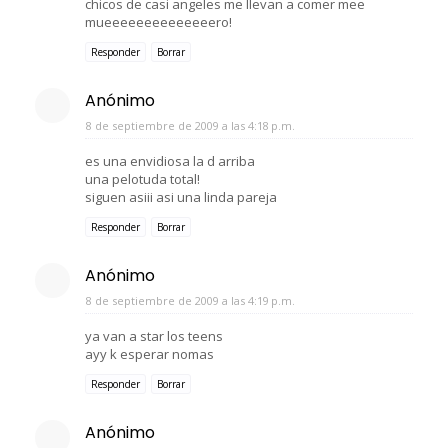
chicos de casi angeles me llevan a comer mee
mueeeeeeeeeeeeeero!
Responder
Borrar
Anónimo
8 de septiembre de 2009 a las 4:18 p.m.
es una envidiosa la d arriba
una pelotuda total!
siguen asiii asi una linda pareja
Responder
Borrar
Anónimo
8 de septiembre de 2009 a las 4:19 p.m.
ya van a star los teens
ayy k esperar nomas
Responder
Borrar
Anónimo