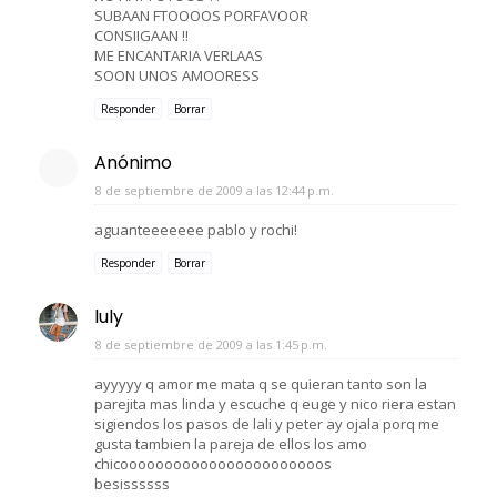
SUBAAN FTOOOOS PORFAVOOR
CONSIIGAAN !!
ME ENCANTARIA VERLAAS
SOON UNOS AMOORESS
Responder
Borrar
Anónimo
8 de septiembre de 2009 a las 12:44 p.m.
aguanteeeeeee pablo y rochi!
Responder
Borrar
luly
8 de septiembre de 2009 a las 1:45 p.m.
ayyyyy q amor me mata q se quieran tanto son la
parejita mas linda y escuche q euge y nico riera estan
sigiendos los pasos de lali y peter ay ojala porq me
gusta tambien la pareja de ellos los amo
chicooooooooooooooooooooooos
besissssss