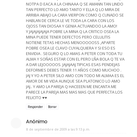
NOTPA D EACA A LA CHINAAA Q SE AMANN TAN LINDO
TAN PERFECTO LO AMO TANTO Y ELLA Q LO MIRA DE
ARRIBA ABAJO LA CARA VIERPON COMO Q CUNADO SE
HABLAN DE CERCA LE VE TODA LA CARA CON LOS
OJOSS TAN DIOSAA Y GENIA ACTUANDOO LA AMO!
Y JAJAJAJAJAJA POBRE LA MINA Q LA CRITICO OSEA LA
MINA PUEDE TENER DEFECTOS PERO CELULITIS
NOTIENE TETAS HECHAS MENOOOOOSS ,APARTE
POBRE OSEA LE CLAVO CUYALQUIERA Y SI ESO ES
ENVIDIA . SEGURO Q LO AMAS A PETER CON TODA TU
ALMA Y SOÑAS ESTAR CON EL PERO LÑA BOLA Q TE VA
A DAR LEJOOOOOS. JAJAJAAJ TIPICAS ESAS PENDEJAS
DEFORMES DEBES TENER 11 AÑOS COMO MUCHOO .
JAJ Y YO A PETER SILO AMO CON TODO MI ALMAA ES EL
AMOR DE MI VIDA AUNQUE SEA PLATONICO LO AMO
JAJ.. Y AMO LA PAREJA Q HACEEEN ME ENCANTA ME
PARECE LA PAREJA MAS MAS MAS QUE PERFECTA LOS
FELICITO ♥♥
Responder
Borrar
Anónimo
8 de septiembre de 2009 a las 9:13 p.m.