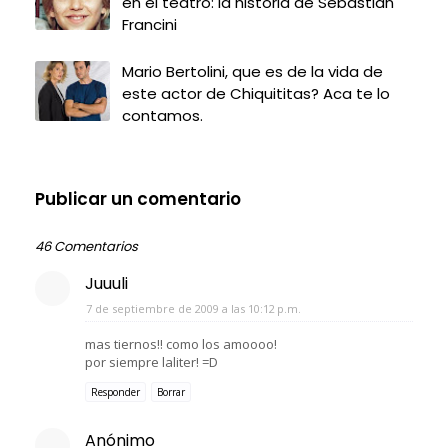
en el teatro: la historia de Sebastián
Francini
Mario Bertolini, que es de la vida de
este actor de Chiquititas? Aca te lo
contamos.
Publicar un comentario
46 Comentarios
Juuuli
7 de septiembre de 2009 a las 10:12 p.m.
mas tiernos!! como los amoooo!
por siempre laliter! =D
Responder
Borrar
Anónimo