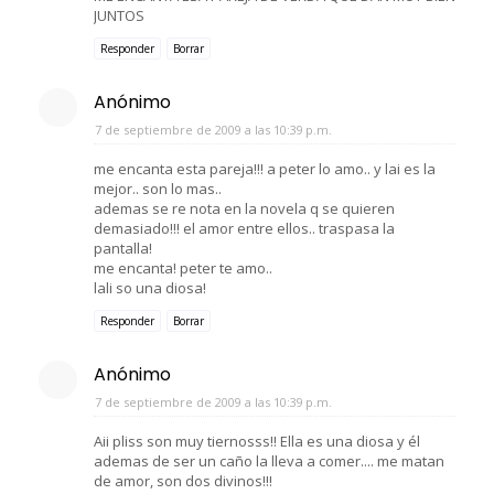
JUNTOS
Responder
Borrar
Anónimo
7 de septiembre de 2009 a las 10:39 p.m.
me encanta esta pareja!!! a peter lo amo.. y lai es la
mejor.. son lo mas..
ademas se re nota en la novela q se quieren
demasiado!!! el amor entre ellos.. traspasa la
pantalla!
me encanta! peter te amo..
lali so una diosa!
Responder
Borrar
Anónimo
7 de septiembre de 2009 a las 10:39 p.m.
Aii pliss son muy tiernosss!! Ella es una diosa y él
ademas de ser un caño la lleva a comer.... me matan
de amor, son dos divinos!!!