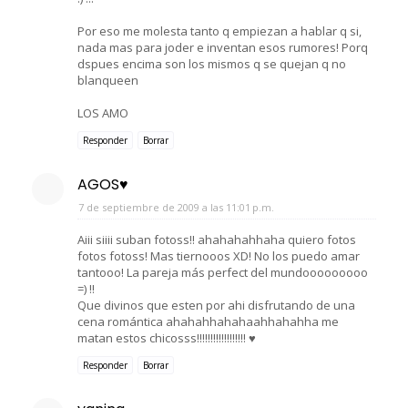
Por eso me molesta tanto q empiezan a hablar q si,
nada mas para joder e inventan esos rumores! Porq
dspues encima son los mismos q se quejan q no
blanqueen
LOS AMO
Responder
Borrar
AGOS♥
7 de septiembre de 2009 a las 11:01 p.m.
Aiii siiii suban fotoss!! ahahahahhaha quiero fotos
fotos fotoss! Mas tiernooos XD! No los puedo amar
tantooo! La pareja más perfect del mundooooooooo
=) !!
Que divinos que esten por ahi disfrutando de una
cena romántica ahahahhahahaahhahahha me
matan estos chicosss!!!!!!!!!!!!!!!!!! ♥
Responder
Borrar