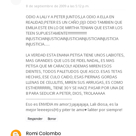
8 de septiembre de 2009 a las 5:12 p.m.
ODIO A LALI Y A PETER JUNTOS,LA ODIO A ELLA EN
REALIDAD,PETER ES UN CAÑO J3J3 ODIO TAMBIEN QUE
EMILIA ESTE EN LO DE MIRTHA TENIAN QUE ESTAR LOS
TEEN SUPUESTAMENTE!!!!!!!!!!!!!!!!!!!!!
INJUSTICIAINJUSTICIAINJUSTICIAINJUSTICIAINJUSTICIA
INJUSTICIA......
LA VERDAD ESTA ENANA PETISA TIENE UNOS LABIOTES,
MAS GRANDES QUE LOS DE FIDEL NADAL, ES MAS
PETISA QUE MI CARACOL!! ADEMAS MIREN ESOS
DIENTES, TODOS PALETUDOS QUE ASCO. ESAS TETAS
HECHAS, ESE CULO CAIDO, ESAS PIERNAS GORDAS
LLENAS DE CELULITIS, MIREN SUS ARRUGAS, ES COMO
ESTHERRRRRL, TIENE 30 Y SE HACE PASAR POR UNA DE
8 PARA SEDUCIR A PETER, DIOS, TROLAAAAA
--------------------------------------
Eso es ENVIDIA mi amor;) jajajajaja, Lali diosa, es la
mejor leeeejos(H) y piter te amo♥ laliter por siempre!
Responder
Borrar
Romi Colombo