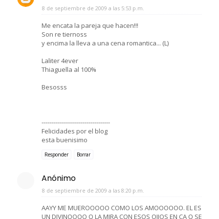
8 de septiembre de 2009 a las 5:53 p.m.
Me encata la pareja que hacen!!!
Son re tiernoss
y encima la lleva a una cena romantica... (L)
Laliter 4ever
Thiaguella al 100%
Besosss
-----------------------------------
Felicidades por el blog
esta buenisimo
Responder
Borrar
Anónimo
8 de septiembre de 2009 a las 8:20 p.m.
AAYY ME MUEROOOOO COMO LOS AMOOOOOO. EL ES
UN DIVINOOOO Q LA MIRA CON ESOS OIJOS EN CA Q SE