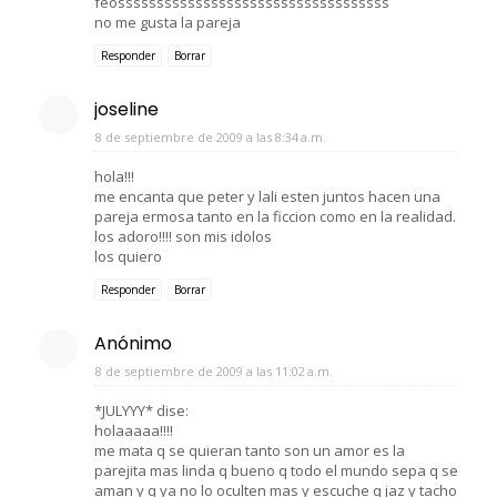
feosssssssssssssssssssssssssssssssssss
no me gusta la pareja
Responder
Borrar
joseline
8 de septiembre de 2009 a las 8:34 a.m.
hola!!!
me encanta que peter y lali esten juntos hacen una
pareja ermosa tanto en la ficcion como en la realidad.
los adoro!!!! son mis idolos
los quiero
Responder
Borrar
Anónimo
8 de septiembre de 2009 a las 11:02 a.m.
*JULYYY* dise:
holaaaaa!!!!
me mata q se quieran tanto son un amor es la
parejita mas linda q bueno q todo el mundo sepa q se
aman y q ya no lo oculten mas y escuche q jaz y tacho