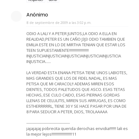
Anónimo
8 de septiembre de 2009 a las 3:02 p.m.
ODIO A LALI Y A PETER JUNTOS,LA ODIO A ELLA EN
REALIDAD,PETER ES UN CAÑO J3J3 ODIO TAMBIEN QUE
EMILIA ESTE EN LO DE MIRTHA TENIAN QUE ESTAR LOS
TEEN SUPUESTAMENTE!!!!!!!!!!!!!!!!!!!!!
INJUSTICIAINJUSTICIAINJUSTICIAINJUSTICIAINJUSTICIA
INJUSTICIA......
LA VERDAD ESTA ENANA PETISA TIENE UNOS LABIOTES,
MAS GRANDES QUE LOS DE FIDEL NADAL, ES MAS
PETISA QUE MI CARACOL!! ADEMAS MIREN ESOS
DIENTES, TODOS PALETUDOS QUE ASCO. ESAS TETAS
HECHAS, ESE CULO CAIDO, ESAS PIERNAS GORDAS
LLENAS DE CELULITIS, MIREN SUS ARRUGAS, ES COMO
ESTHERRRRRL, TIENE 30 Y SE HACE PASAR POR UNA DE
8 PARA SEDUCIR A PETER, DIOS, TROLAAAAA
-----------------------------------
jajajajaj pobrecita querida derochas envidia!!!!!!! lali es
la mejor lejos!!!!!!!!!!!!!!!!!!!!!!11