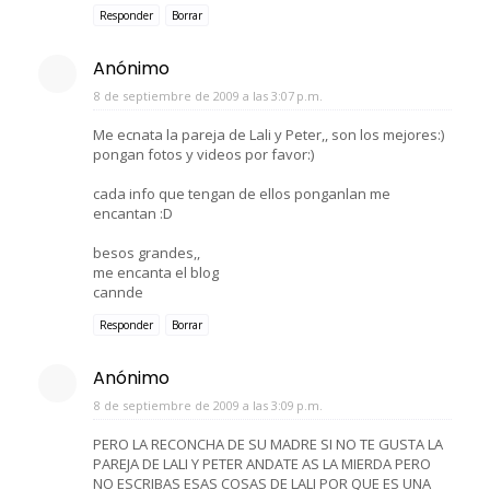
Responder
Borrar
Anónimo
8 de septiembre de 2009 a las 3:07 p.m.
Me ecnata la pareja de Lali y Peter,, son los mejores:)
pongan fotos y videos por favor:)
cada info que tengan de ellos ponganlan me
encantan :D
besos grandes,,
me encanta el blog
cannde
Responder
Borrar
Anónimo
8 de septiembre de 2009 a las 3:09 p.m.
PERO LA RECONCHA DE SU MADRE SI NO TE GUSTA LA
PAREJA DE LALI Y PETER ANDATE AS LA MIERDA PERO
NO ESCRIBAS ESAS COSAS DE LALI POR QUE ES UNA