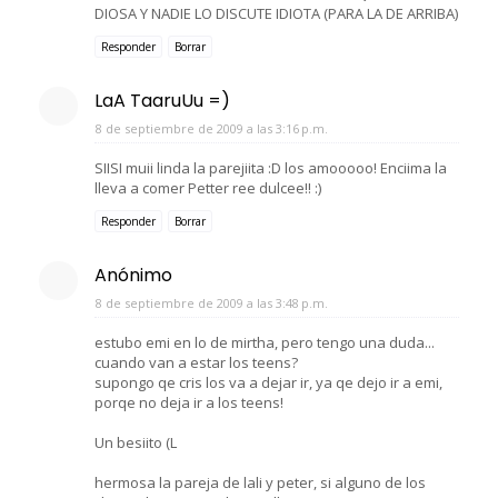
DIOSA Y NADIE LO DISCUTE IDIOTA (PARA LA DE ARRIBA)
Responder
Borrar
LaA TaaruUu =)
8 de septiembre de 2009 a las 3:16 p.m.
SIISI muii linda la parejiita :D los amooooo! Enciima la
lleva a comer Petter ree dulcee!! :)
Responder
Borrar
Anónimo
8 de septiembre de 2009 a las 3:48 p.m.
estubo emi en lo de mirtha, pero tengo una duda...
cuando van a estar los teens?
supongo qe cris los va a dejar ir, ya qe dejo ir a emi,
porqe no deja ir a los teens!
Un besiito (L
hermosa la pareja de lali y peter, si alguno de los