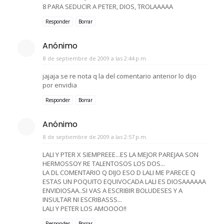
8 PARA SEDUCIR A PETER, DIOS, TROLAAAAA
Responder
Borrar
Anónimo
8 de septiembre de 2009 a las 2:44 p.m.
jajaja se re nota q la del comentario anterior lo dijo
por envidia
Responder
Borrar
Anónimo
8 de septiembre de 2009 a las 2:57 p.m.
LALI Y PTER X SIEMPREEE...ES LA MEJOR PAREJAA SON
HERMOSSOY RE TALENTOSOS LOS DOS...
LA DL COMENTARIO Q DIJO ESO D LALI ME PARECE Q
ESTAS UN POQUITO EQUIVOCADA LALI ES DIOSAAAAAA
ENVIDIOSAA..SI VAS A ESCRIBIR BOLUDESES Y A
INSULTAR NI ESCRIBASSS...
LALI Y PETER LOS AMOOOO!!
Responder
Borrar