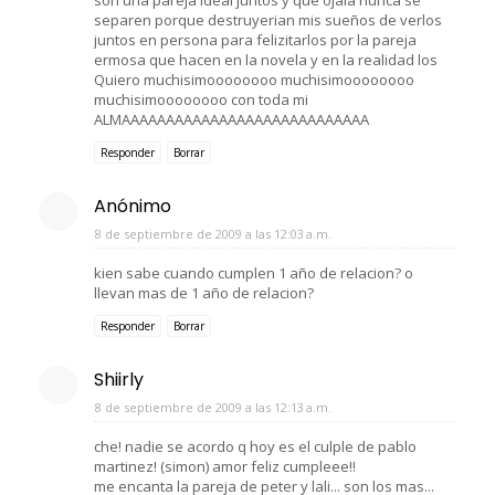
separen porque destruyerian mis sueños de verlos
juntos en persona para felizitarlos por la pareja
ermosa que hacen en la novela y en la realidad los
Quiero muchisimoooooooo muchisimoooooooo
muchisimoooooooo con toda mi
ALMAAAAAAAAAAAAAAAAAAAAAAAAAAAA
Responder
Borrar
Anónimo
8 de septiembre de 2009 a las 12:03 a.m.
kien sabe cuando cumplen 1 año de relacion? o
llevan mas de 1 año de relacion?
Responder
Borrar
Shiirly
8 de septiembre de 2009 a las 12:13 a.m.
che! nadie se acordo q hoy es el culple de pablo
martinez! (simon) amor feliz cumpleee!!
me encanta la pareja de peter y lali... son los mas...