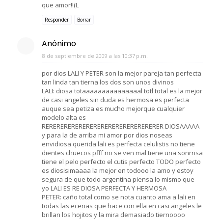
que amor!!(L
Responder
Borrar
Anónimo
8 de septiembre de 2009 a las 10:37 p.m.
por dios LALI Y PETER son la mejor pareja tan perfecta
tan linda tan tierna los dos son unos divinos
LALI: diosa totaaaaaaaaaaaaaaal totl total es la mejor
de casi angeles sin duda es hermosa es perfecta
auque sea petiza es mucho mejorque cualquier
modelo alta es
RERERERERERERERERERERERERERERERER DIOSAAAAA
y para la de arriba mi amor por dios noseas
envidiosa querida lali es perfecta celulistis no tiene
dientes chuecos pfff no se ven mal tiene una sonrrisa
tiene el pelo perfecto el cutis perfecto TODO perfecto
es diosisimaaaa la mejor en todooo la amo y estoy
segura de que todo argentina piensa lo mismo que
yo LALI ES RE DIOSA PERFECTA Y HERMOSA
PETER: caño total como se nota cuanto ama a lali en
todas las ecenas que hace con ella en casi angeles le
brillan los hojitos y la mira demasiado tiernoooo