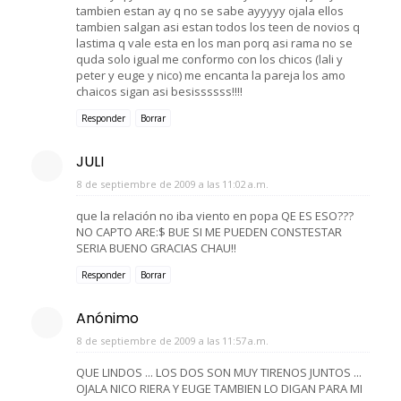
tambien estan ay q no se sabe ayyyyy ojala ellos
tambien salgan asi estan todos los teen de novios q
lastima q vale esta en los man porq asi rama no se
quda solo igual me conformo con los chicos (lali y
peter y euge y nico) me encanta la pareja los amo
chaicos sigan asi besissssss!!!!
Responder
Borrar
JULI
8 de septiembre de 2009 a las 11:02 a.m.
que la relación no iba viento en popa QE ES ESO???
NO CAPTO ARE:$ BUE SI ME PUEDEN CONSTESTAR
SERIA BUENO GRACIAS CHAU!!
Responder
Borrar
Anónimo
8 de septiembre de 2009 a las 11:57 a.m.
QUE LINDOS ... LOS DOS SON MUY TIRENOS JUNTOS ...
OJALA NICO RIERA Y EUGE TAMBIEN LO DIGAN PARA MI