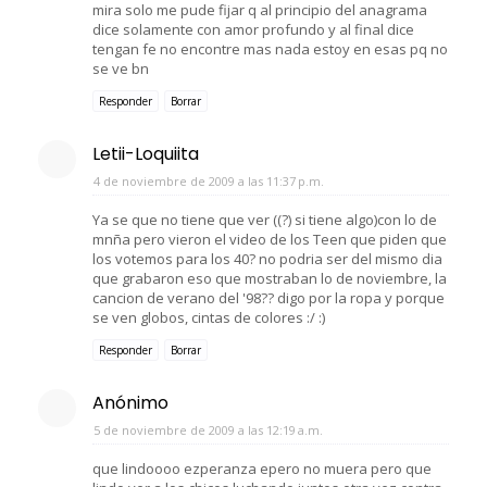
mira solo me pude fijar q al principio del anagrama
dice solamente con amor profundo y al final dice
tengan fe no encontre mas nada estoy en esas pq no
se ve bn
Responder
Borrar
Letii-Loquiita
4 de noviembre de 2009 a las 11:37 p.m.
Ya se que no tiene que ver ((?) si tiene algo)con lo de
mnña pero vieron el video de los Teen que piden que
los votemos para los 40? no podria ser del mismo dia
que grabaron eso que mostraban lo de noviembre, la
cancion de verano del '98?? digo por la ropa y porque
se ven globos, cintas de colores :/ :)
Responder
Borrar
Anónimo
5 de noviembre de 2009 a las 12:19 a.m.
que lindoooo ezperanza epero no muera pero que