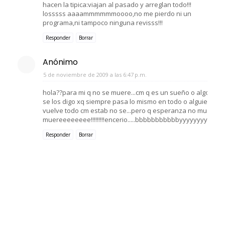
hacen la tipica:viajan al pasado y arreglan todo!!!
losssss aaaammmmmmoooo,no me pierdo ni un
programa,ni tampoco ninguna revisss!!!
Responder
Borrar
Anónimo
5 de noviembre de 2009 a las 6:47 p.m.
hola??para mi q no se muere...cm q es un sueño o algo asi 
se los digo xq siempre pasa lo mismo en todo o alguien lleg
vuelve todo cm estab no se...pero q esperanza no muere...
muereeeeeeee!!!!!!!!!encerio.....bbbbbbbbbbbyyyyyyyyyy
Responder
Borrar