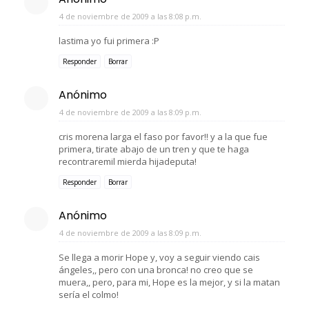
4 de noviembre de 2009 a las 8:08 p.m.
lastima yo fui primera :P
Responder
Borrar
Anónimo
4 de noviembre de 2009 a las 8:09 p.m.
cris morena larga el faso por favor!! y a la que fue
primera, tirate abajo de un tren y que te haga
recontraremil mierda hijadeputa!
Responder
Borrar
Anónimo
4 de noviembre de 2009 a las 8:09 p.m.
Se llega a morir Hope y, voy a seguir viendo cais
ángeles,, pero con una bronca! no creo que se
muera,, pero, para mi, Hope es la mejor, y si la matan
sería el colmo!