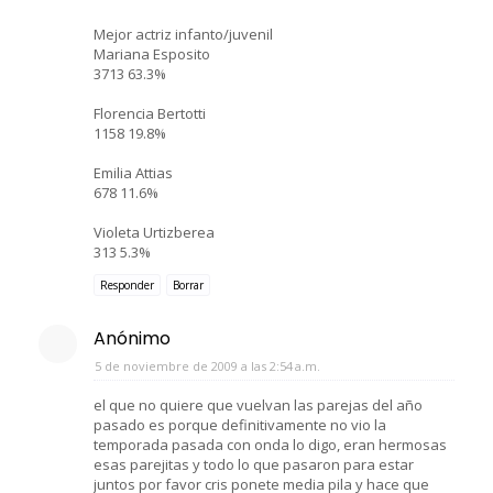
Mejor actriz infanto/juvenil
Mariana Esposito
3713 63.3%
Florencia Bertotti
1158 19.8%
Emilia Attias
678 11.6%
Violeta Urtizberea
313 5.3%
Responder
Borrar
Anónimo
5 de noviembre de 2009 a las 2:54 a.m.
el que no quiere que vuelvan las parejas del año
pasado es porque definitivamente no vio la
temporada pasada con onda lo digo, eran hermosas
esas parejitas y todo lo que pasaron para estar
juntos por favor cris ponete media pila y hace que