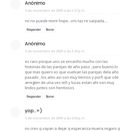
Anónimo
5 de noviembre de 2009 a las 2:57 p.m.
no no puede morir hope...cris taz re sarpada....
Responder
Borrar
Anónimo
5 de noviembre de 2009 a las 3:34 p.m.
es raro porque uno se encariño mucho con las
historias de las parejas de año paso , pero bueno.lo
que mas quiero es que vuelvan las parejas dela año
pasado , los amo asi son muy tiernos y porfi que sde
arreglen de una ves tefi y lucas estan ahi son muy
lindos juntos son hermosos
Responder
Borrar
yop...=)
5 de noviembre de 2009 a las 5:06 p.m.
no creo q vayan a dejar q esperanza muera.seguro q