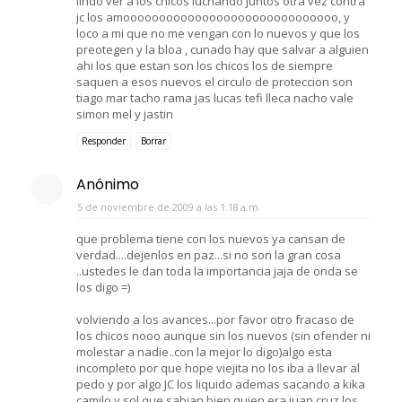
lindo ver a los chicos luchando juntos otra vez contra
jc los amoooooooooooooooooooooooooooooo, y
loco a mi que no me vengan con lo nuevos y que los
preotegen y la bloa , cunado hay que salvar a alguien
ahi los que estan son los chicos los de siempre
saquen a esos nuevos el circulo de proteccion son
tiago mar tacho rama jas lucas tefi lleca nacho vale
simon mel y jastin
Responder
Borrar
Anónimo
5 de noviembre de 2009 a las 1:18 a.m.
que problema tiene con los nuevos ya cansan de
verdad....dejenlos en paz...si no son la gran cosa
..ustedes le dan toda la importancia jaja de onda se
los digo =)
volviendo a los avances...por favor otro fracaso de
los chicos nooo aunque sin los nuevos (sin ofender ni
molestar a nadie..con la mejor lo digo)algo esta
incompleto por que hope viejita no los iba a llevar al
pedo y por algo JC los liquido ademas sacando a kika
camilo y sol que sabian bien quien era juan cruz los