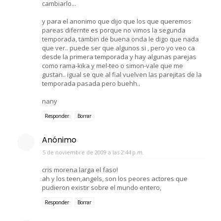
cambiarlo...
y para el anonimo que dijo que los que queremos
pareas difernte es porque no vimos la segunda
temporada, tambin de buena onda le digo que nada
que ver.. puede ser que algunos si , pero yo veo ca
desde la primera temporada y hay algunas parejas
como rama-kika y mel-teo o simon-vale que me
gustan.. igual se que al fial vuelven las parejitas de la
temporada pasada pero buehh..
nany
Responder
Borrar
Anónimo
5 de noviembre de 2009 a las 2:44 p.m.
cris morena larga el faso!
ah y los teen,angels, son los peores actores que
pudieron existir sobre el mundo entero,
Responder
Borrar