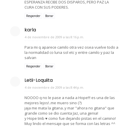
ESPERANZA RECIBE DOS DISPAROS, PERO PAZ LA
CURA CON SUS PODERES.
Responder
Borrar
karla
4 de noviembre de 2009 a las 8:16 p.m.
Para mi q aparece camilo otra vez osea vuelve todo a
la normalidad co luna sol etc y entre camilo y paz la
salvan
Responder
Borrar
Letii-Loquiita
4 de noviembre de 2009 a las 8:44 p.m.
NOOOO q no le pase a nada a Hope!!! es una de las
mejores lejos!..me muero sino (?)
jaja me mata la gitana..y mar "ahora no gitana" que
grande como se dio cuenta Jaz, una genia!
y Hope tmb ♥ como fue dejando pistas en el camino!
Muy lindo el mensaje que se forma con las letras ^^