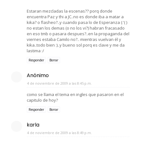
Estaran mezcladas la escenas?? porq donde
encuentra Paz y thi a JC..no es donde iba a matar a
kika? o flasheo?..y cuando pasa lo de Esperanza (:'( )
no estan los demas (o no los vi?) habran fracasado
en eso tmb o pasara despues?..en la propaganda del
viernes estaba Camilo no?.. mientras vuelvan él y
kika..todo bien :)..y bueno sol porq es clave y me da
lastima :/
Responder
Borrar
Anónimo
4 de noviembre de 2009 a las 8:45 p.m.
como se llama el tema en ingles que pasaron en el
capitulo de hoy?
Responder
Borrar
karla
4 de noviembre de 2009 a las 8:49 p.m.