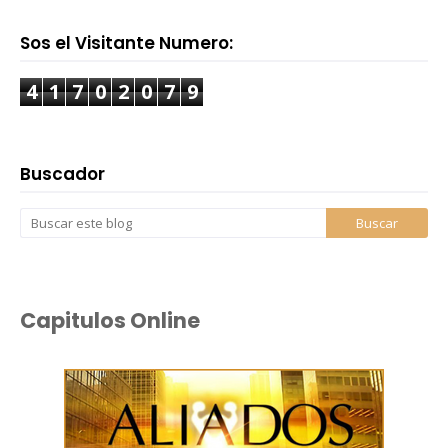
Sos el Visitante Numero:
4
1
7
0
2
0
7
9
Buscador
Capitulos Online