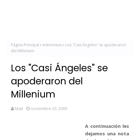
Página Principal
entrevistas
Los "Casi Ángeles" se apoderaron
del Millenium
Los "Casi Ángeles" se
apoderaron del
Millenium
Matt
noviembre 23, 2009
A continuación les
dejamos una nota