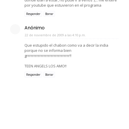
por youtube que estuvieron en el programa
Responder
Borrar
Anónimo
22 de noviembre de 2009 a las 4:10 p.m.
Que estupido el chabon como va a decir la india
porque no se informa bien
grrrrrrrrrrrrrrrrrrrrrrrrrrrrrr!!
TEEN ANGELS LOS AMO!!
Responder
Borrar