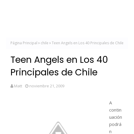
Página Principal
chile
Teen Angels en Los 40 Principales de Chile
Teen Angels en Los 40
Principales de Chile
Matt
noviembre 21, 2009
A
contin
uación
podrá
n