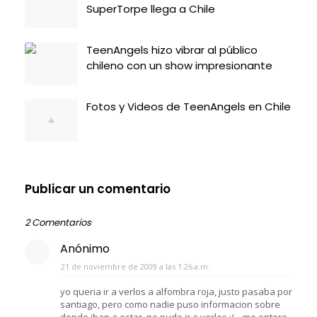
SuperTorpe llega a Chile
TeenAngels hizo vibrar al público
chileno con un show impresionante
Fotos y Videos de TeenAngels en Chile
Publicar un comentario
2 Comentarios
Anónimo
21 de noviembre de 2009 a las 1:26 a.m.
yo queria ir a verlos a alfombra roja, justo pasaba por
santiago, pero como nadie puso informacion sobre
donde iban a estar, no pude ir a verlos :(... me entere