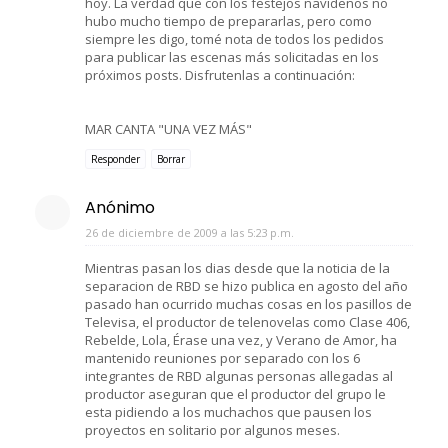
hoy. La verdad que con los festejos navideños no
hubo mucho tiempo de prepararlas, pero como
siempre les digo, tomé nota de todos los pedidos
para publicar las escenas más solicitadas en los
próximos posts. Disfrutenlas a continuación:
MAR CANTA "UNA VEZ MÁS"
Responder
Borrar
Anónimo
26 de diciembre de 2009 a las 5:23 p.m.
Mientras pasan los dias desde que la noticia de la
separacion de RBD se hizo publica en agosto del año
pasado han ocurrido muchas cosas en los pasillos de
Televisa, el productor de telenovelas como Clase 406,
Rebelde, Lola, Érase una vez, y Verano de Amor, ha
mantenido reuniones por separado con los 6
integrantes de RBD algunas personas allegadas al
productor aseguran que el productor del grupo le
esta pidiendo a los muchachos que pausen los
proyectos en solitario por algunos meses.