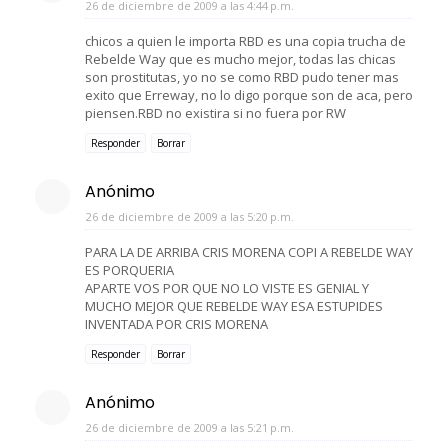
26 de diciembre de 2009 a las 4:44 p.m.
chicos a quien le importa RBD es una copia trucha de
Rebelde Way que es mucho mejor, todas las chicas
son prostitutas, yo no se como RBD pudo tener mas
exito que Erreway, no lo digo porque son de aca, pero
piensen.RBD no existira si no fuera por RW
Responder
Borrar
Anónimo
26 de diciembre de 2009 a las 5:20 p.m.
PARA LA DE ARRIBA CRIS MORENA COPI A REBELDE WAY
ES PORQUERIA
APARTE VOS POR QUE NO LO VISTE ES GENIAL Y
MUCHO MEJOR QUE REBELDE WAY ESA ESTUPIDES
INVENTADA POR CRIS MORENA
Responder
Borrar
Anónimo
26 de diciembre de 2009 a las 5:21 p.m.