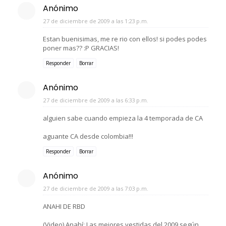
Anónimo
27 de diciembre de 2009 a las 1:23 p.m.
Estan buenisimas, me re rio con ellos! si podes podes
poner mas?? :P GRACIAS!
Responder
Borrar
Anónimo
27 de diciembre de 2009 a las 6:33 p.m.
alguien sabe cuando empieza la 4 temporada de CA
aguante CA desde colombia!!!
Responder
Borrar
Anónimo
27 de diciembre de 2009 a las 7:03 p.m.
ANAHI DE RBD
(Video) Anahí: Las mejores vestidas del 2009 según