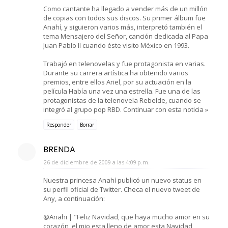
Como cantante ha llegado a vender más de un millón
de copias con todos sus discos. Su primer álbum fue
Anahí, y siguieron varios más, interpretó también el
tema Mensajero del Señor, canción dedicada al Papa
Juan Pablo II cuando éste visito México en 1993.
Trabajó en telenovelas y fue protagonista en varias.
Durante su carrera artística ha obtenido varios
premios, entre ellos Ariel, por su actuación en la
película Había una vez una estrella. Fue una de las
protagonistas de la telenovela Rebelde, cuando se
integró al grupo pop RBD. Continuar con esta noticia »
Responder
Borrar
BRENDA
26 de diciembre de 2009 a las 4:09 p.m.
Nuestra princesa Anahí publicó un nuevo status en
su perfil oficial de Twitter. Checa el nuevo tweet de
Any, a continuación:
@Anahi | "Feliz Navidad, que haya mucho amor en su
corazón, el mio esta lleno de amor esta Navidad