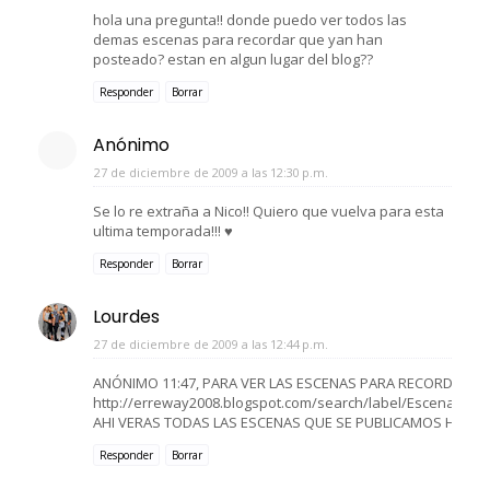
hola una pregunta!! donde puedo ver todos las
demas escenas para recordar que yan han
posteado? estan en algun lugar del blog??
Responder
Borrar
Anónimo
27 de diciembre de 2009 a las 12:30 p.m.
Se lo re extraña a Nico!! Quiero que vuelva para esta
ultima temporada!!! ♥
Responder
Borrar
Lourdes
27 de diciembre de 2009 a las 12:44 p.m.
ANÓNIMO 11:47, PARA VER LAS ESCENAS PARA RECORDAR EN
http://erreway2008.blogspot.com/search/label/Escenas%2
AHI VERAS TODAS LAS ESCENAS QUE SE PUBLICAMOS HASTA
Responder
Borrar