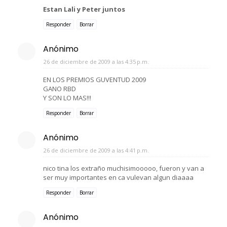
Estan Lali y Peter juntos
Responder
Borrar
Anónimo
26 de diciembre de 2009 a las 4:35 p.m.
EN LOS PREMIOS GUVENTUD 2009
GANO RBD
Y SON LO MAS!!!
Responder
Borrar
Anónimo
26 de diciembre de 2009 a las 4:41 p.m.
nico tina los extraño muchisimooooo, fueron y van a
ser muy importantes en ca vulevan algun diaaaa
Responder
Borrar
Anónimo