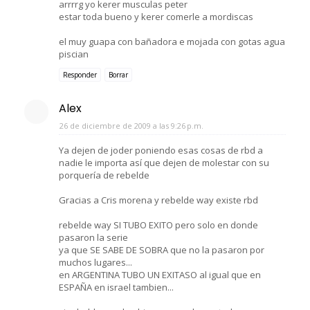
arrrrg yo kerer musculas peter
estar toda bueno y kerer comerle a mordiscas
el muy guapa con bañadora e mojada con gotas agua
piscian
Responder
Borrar
Alex
26 de diciembre de 2009 a las 9:26 p.m.
Ya dejen de joder poniendo esas cosas de rbd a
nadie le importa así que dejen de molestar con su
porquería de rebelde
Gracias a Cris morena y rebelde way existe rbd
rebelde way SI TUBO EXITO pero solo en donde
pasaron la serie
ya que SE SABE DE SOBRA que no la pasaron por
muchos lugares...
en ARGENTINA TUBO UN EXITASO al igual que en
ESPAÑA en israel tambien...