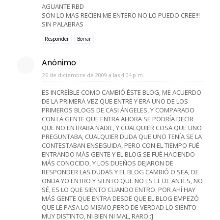
AGUANTE RBD
SON LO MAS RECIEN ME ENTERO NO LO PUEDO CREE!!!
SIN PALABRAS
Responder
Borrar
Anónimo
26 de diciembre de 2009 a las 4:04 p.m.
ES INCREÍBLE COMO CAMBIÓ ÉSTE BLOG, ME ACUERDO
DE LA PRIMERA VEZ QUE ENTRÉ Y ERA UNO DE LOS
PRIMEROS BLOGS DE CASI ÁNGELES, Y COMPARADO
CON LA GENTE QUE ENTRA AHORA SE PODRÍA DECIR
QUE NO ENTRABA NADIE, Y CUALQUIER COSA QUE UNO
PREGUNTABA, CUALQUIER DUDA QUE UNO TENÍA SE LA
CONTESTABAN ENSEGUIDA, PERO CON EL TIEMPO FUÉ
ENTRANDO MÁS GENTE Y EL BLOG SE FUÉ HACIENDO
MÁS CONOCIDO, Y LOS DUEÑOS DEJARON DE
RESPONDER LAS DUDAS Y EL BLOG CAMBIÓ O SEA, DE
ONDA YO ENTRO Y SIENTO QUE NO ES EL DE ANTES, NO
SÉ, ES LO QUE SIENTO CUANDO ENTRO. POR AHÍ HAY
MÁS GENTE QUE ENTRA DESDE QUE EL BLOG EMPEZÓ
QUE LE PASA LO MISMO,PERO DE VERDAD LO SIENTO
MUY DISTINTO, NI BIEN NI MAL, RARO :]