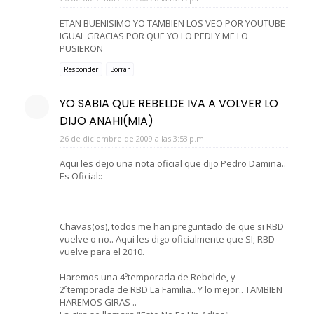
ETAN BUENISIMO YO TAMBIEN LOS VEO POR YOUTUBE
IGUAL GRACIAS POR QUE YO LO PEDI Y ME LO
PUSIERON
Responder
Borrar
YO SABIA QUE REBELDE IVA A VOLVER LO
DIJO ANAHI(MIA)
26 de diciembre de 2009 a las 3:53 p.m.
Aqui les dejo una nota oficial que dijo Pedro Damina..
Es Oficial::
Chavas(os), todos me han preguntado de que si RBD
vuelve o no.. Aqui les digo oficialmente que SI; RBD
vuelve para el 2010.
Haremos una 4ºtemporada de Rebelde, y
2ºtemporada de RBD La Familia.. Y lo mejor.. TAMBIEN
HAREMOS GIRAS ..