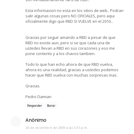
Esta informacion no esta en los sitios de web.. Podran
salir algunas cosas pero NO OFICIALES, pero aqui
oficialmente digo que RBD SI VUELVE en el 2010...
Gracias por seguir amando a RBD a pesar de que
RBD no existe aun, pero si se que cada una de
ustedes llevan a RBD en sus corazones y eso me
pone contento y a los chavos tambien.
Todo lo que han echo ahora de que RBD vuelva,
ahora es una realidad, gracias a ustedes podemos
hacer que RBD vuelva con muchas sorpresas mas.
Gracias.
Pedro Damian
Responder
Borrar
Anónimo
26 de diciembre de 2009 a las 5:31 p.m.