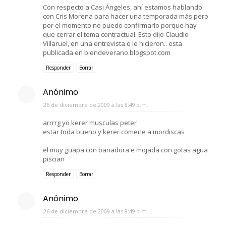
Con respecto a Casi Ángeles, ahí estamos hablando
con Cris Morena para hacer una temporada más pero
por el momento no puedo confirmarlo porque hay
que cerrar el tema contractual. Esto dijo Claudio
Villaruel, en una entrevista q le hicieron.. esta
publicada en biendeverano.blogspot.com
Responder
Borrar
Anónimo
26 de diciembre de 2009 a las 8:49 p.m.
arrrrg yo kerer musculas peter
estar toda bueno y kerer comerle a mordiscas
el muy guapa con bañadora e mojada con gotas agua
piscian
Responder
Borrar
Anónimo
26 de diciembre de 2009 a las 8:49 p.m.