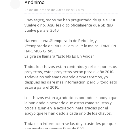
Anónimo
26 de diciembre de 2009 a las 5:27 p.m.
Chavas(os), todos me han preguntado de que si RBD
vuelve o no.. Aqui les digo oficialmente que SI; RBD
vuelve para el 2010.
Haremos una 4ºtemporada de Rebelde, y
2ºtemporada de RBD La Familia.. Y lo mejor.. TAMBIEN
HAREMOS GIRAS ..
La gira se llamara "Esto No Es Un Adios"
Todos los chavos estan contentos y felices por estos
proyectos, estos proyectos seran para el año 2010.
Todavia no sabemos cuando empezaremos, yo
despues les dare mas informacion, pero SI todo esto
estara para el 2010.
Los chavos estan agradecidos por todo el apoyo que
le han dado a pesar de que estan como solistas y
otros siguen en la actuacion, neta gracias por el
apoyo que le han dado a cada uno de los chavos.
Toda esta informacion se las doy a ustedes por que
son verdaderamente fans de RBD..