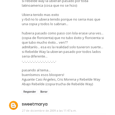
si rebelde way la ubieran pasado por toda
latinoamerica (cosa que no se hizo)
Ubiera tenido mas exito
y rbd no lo ubiera tenido porque no seria mas que
una copia y todos lo sabrian...
hubiera pasado como paso con lola erase una ves...
(copia de floricienta) que no tubo éxito y floricienta si
que tubo mucho éxito... ven??
admítanlo... esa es la realidad solo tuvieron suerte...
si Rebelde Way la ubieran pasado por todos lados
seria diferente...
-_-_-_-_-_-_-_-_-_-_-_-_-_-
pasando al tema...
buenísimos esos bloopers!
Aguante Casi Ángeles, Cris Morena y Rebelde Way
Abajo Rebelde (copia trucha de Rebelde Way)
Responder
Borrar
sweetmarya
27 de diciembre de 2009 a las 11:47 a.m.