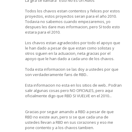
La gira se llamara "Esto No Es Un Adios"
Todos los chavos estan contentos y felices por estos
proyectos, estos proyectos seran para el año 2010.
Todavia no sabemos cuando empezaremos, yo
despues les dare mas informacion, pero SI todo esto
estara para el 2010.
Los chavos estan agradecidos por todo el apoyo que
le han dado a pesar de que estan como solistas y
otros siguen en la actuacion, neta gracias por el
apoyo que le han dado a cada uno de los chavos.
Toda esta informacion se las doy a ustedes por que
son verdaderamente fans de RBD..
Esta informacion no esta en los sitios de web.. Podran
salir algunas cosas pero NO OFICIALES, pero aqui
oficialmente digo que RBD SI VUELVE en el 2010...
Gracias por seguir amando a RBD a pesar de que
RBD no existe aun, pero si se que cada una de
ustedes llevan a RBD en sus corazones y eso me
pone contento y a los chavos tambien.