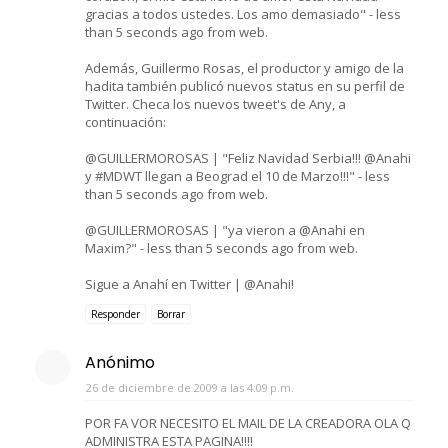
gracias a todos ustedes. Los amo demasiado" - less
than 5 seconds ago from web.
Además, Guillermo Rosas, el productor y amigo de la
hadita también publicó nuevos status en su perfil de
Twitter. Checa los nuevos tweet's de Any, a
continuación:
@GUILLERMOROSAS | "Feliz Navidad Serbia!!! @Anahi
y #MDWT llegan a Beograd el 10 de Marzo!!!" - less
than 5 seconds ago from web.
@GUILLERMOROSAS | "ya vieron a @Anahi en
Maxim?" - less than 5 seconds ago from web.
Sigue a Anahí en Twitter | @Anahi!
Responder
Borrar
Anónimo
26 de diciembre de 2009 a las 4:09 p.m.
POR FA VOR NECESITO EL MAIL DE LA CREADORA OLA Q
ADMINISTRA ESTA PAGINA!!!!