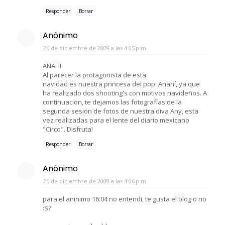
Responder
Borrar
Anónimo
26 de diciembre de 2009 a las 4:05 p.m.
ANAHI:
Al parecer la protagonista de esta
navidad es nuestra princesa del pop: Anahí, ya que
ha realizado dos shooting's con motivos navideños. A
continuación, te dejamos las fotografías de la
segunda sesión de fotos de nuestra diva Any, esta
vez realizadas para el lente del diario mexicano
"Circo". Disfruta!
Responder
Borrar
Anónimo
26 de diciembre de 2009 a las 4:06 p.m.
para el aninimo 16:04 no entendi, te gusta el blog o no
:S?