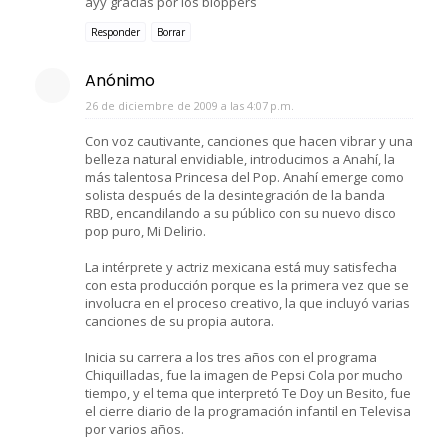
ayy gracias por los bloppers
Responder
Borrar
Anónimo
26 de diciembre de 2009 a las 4:07 p.m.
Con voz cautivante, canciones que hacen vibrar y una
belleza natural envidiable, introducimos a Anahí, la
más talentosa Princesa del Pop. Anahí emerge como
solista después de la desintegración de la banda
RBD, encandilando a su público con su nuevo disco
pop puro, Mi Delirio.
La intérprete y actriz mexicana está muy satisfecha
con esta producción porque es la primera vez que se
involucra en el proceso creativo, la que incluyó varias
canciones de su propia autora.
Inicia su carrera a los tres años con el programa
Chiquilladas, fue la imagen de Pepsi Cola por mucho
tiempo, y el tema que interpretó Te Doy un Besito, fue
el cierre diario de la programación infantil en Televisa
por varios años.