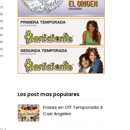
en
de
ue
ha
ar
de
as
en
Los post mas populares
Frases en Off Temporada 4
Casi Angeles
ES