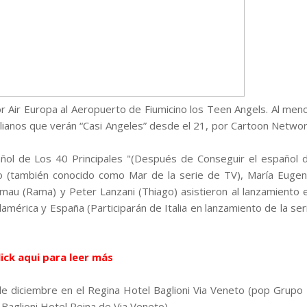
or Air Europa al Aeropuerto de Fiumicino los Teen Angels. Al men
lianos que verán “Casi Angeles” desde el 21, por Cartoon Networ
ñol de Los 40 Principales "(Después de Conseguir el español 
ito (también conocido como Mar de la serie de TV), María Eugen
lmau (Rama) y Peter Lanzani (Thiago) asistieron al lanzamiento 
damérica y España (Participarán de Italia en lanzamiento de la ser
lick aqui para leer más
e diciembre en el Regina Hotel Baglioni Via Veneto (pop Grupo 
Baglioni Hotel Reina de Via Veneto).