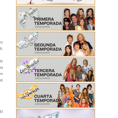
os
k.
de
ia
en
ie
El