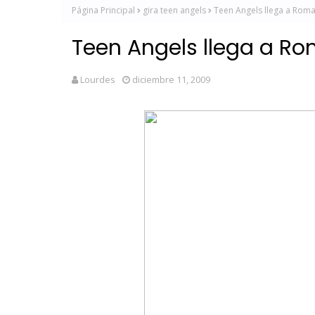
Página Principal
gira teen angels
Teen Angels llega a Roma
Teen Angels llega a R
Lourdes
diciembre 11, 2009