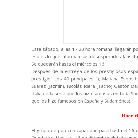
Este sábado, a las 17.20 hora romana, llegarán p
eso es lo que informan sus desesperados fans ita
Se quedarán hasta el miércoles 16.
Después de la entrega de los prestigiosos espa
prestigio" Los 40 principales "), Mariana Espos
Suárez (Jazmín), Nicolás Riera (Tacho) Gastón Da
Italia de la serie que los hizo famosos en toda Su
que los hizo famosos en España y Sudamérica).
Hace c
El grupo de pop con capacidad para hasta el 16 d
Quedará si Hasta el 16 de diciembre alojado en el 