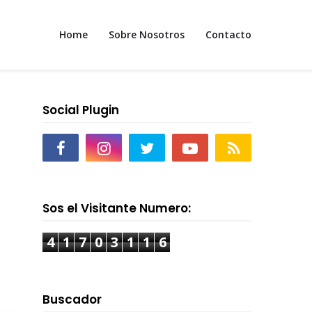
Home
Sobre Nosotros
Contacto
Social Plugin
Sos el Visitante Numero:
4
1
7
0
3
1
1
6
Buscador