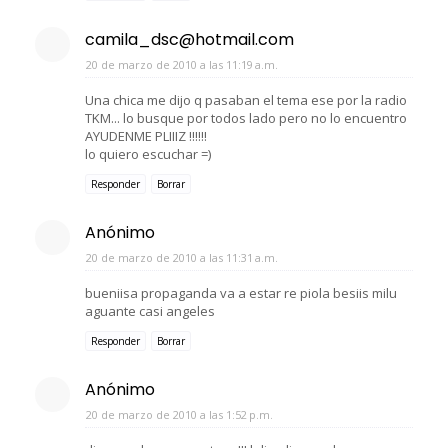
camila_dsc@hotmail.com
20 de marzo de 2010 a las 11:19 a.m.
Una chica me dijo q pasaban el tema ese por la radio
TKM... lo busque por todos lado pero no lo encuentro
AYUDENME PLIIIZ !!!!!!
lo quiero escuchar =)
Responder
Borrar
Anónimo
20 de marzo de 2010 a las 11:31 a.m.
bueniisa propaganda va a estar re piola besiis milu
aguante casi angeles
Responder
Borrar
Anónimo
20 de marzo de 2010 a las 1:52 p.m.