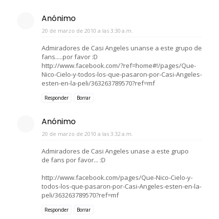
Anónimo
20 de marzo de 2010 a las 3:30 a.m.
Admiradores de Casi Angeles unanse a este grupo de
fans.....por favor :D
http://www.facebook.com/?ref=home#!/pages/Que-
Nico-Cielo-y-todos-los-que-pasaron-por-Casi-Angeles-
esten-en-la-peli/363263789570?ref=mf
Responder
Borrar
Anónimo
20 de marzo de 2010 a las 3:32 a.m.
Admiradores de Casi Angeles unase a este grupo
de fans por favor... :D
http://www.facebook.com/pages/Que-Nico-Cielo-y-
todos-los-que-pasaron-por-Casi-Angeles-esten-en-la-
peli/363263789570?ref=mf
Responder
Borrar