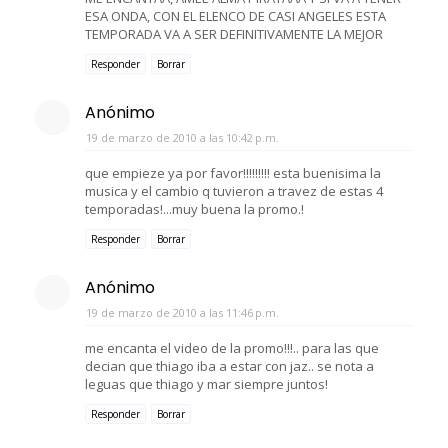
ESA ONDA, CON EL ELENCO DE CASI ANGELES ESTA
TEMPORADA VA A SER DEFINITIVAMENTE LA MEJOR
Responder
Borrar
Anónimo
19 de marzo de 2010 a las 10:42 p.m.
que empieze ya por favor!!!!!!!!! esta buenisima la
musica y el cambio q tuvieron a travez de estas 4
temporadas!...muy buena la promo.!
Responder
Borrar
Anónimo
19 de marzo de 2010 a las 11:46 p.m.
me encanta el video de la promo!!!.. para las que
decian que thiago iba a estar con jaz.. se nota a
leguas que thiago y mar siempre juntos!
Responder
Borrar