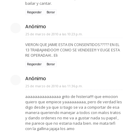
bailar y cantar.
Responder
Borrar
Anónimo
25 de marzo de 2010 a las 10:23 p.m.
VIERON QUE JAIME ESTA EN CONSENTIDOS????? EN EL
13 TRABAJANDOO!!! COMO SE VENDEEE!!! Y EUGE ESTA
RE OPERADAA!.. Eli
Responder
Borrar
Anónimo
25 de marzo de 2010 a las 11:36 p.m.
aaaaaaaaaaaaaaa grito de histeria!!!! que emocion
quiero que empiece yaaaaaaaaa, pero de verdad les
digo desde ya que si tiago se va a comportar de esa
manera queriendo manejar a todos con malos tratos
y dando ordenes no me va a gustar nada su papel ,
me parece que no estaria nada bien. me mata tefi
con la gallina jajaja los amo