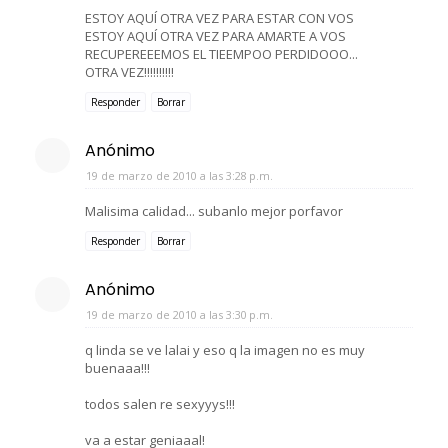
ESTOY AQUÍ OTRA VEZ PARA ESTAR CON VOS
ESTOY AQUÍ OTRA VEZ PARA AMARTE A VOS
RECUPEREEEMOS EL TIEEMPOO PERDIDOOO...
OTRA VEZ!!!!!!!!!!
Responder
Borrar
Anónimo
19 de marzo de 2010 a las 3:28 p.m.
Malisima calidad... subanlo mejor porfavor
Responder
Borrar
Anónimo
19 de marzo de 2010 a las 3:30 p.m.
q linda se ve lalai y eso q la imagen no es muy
buenaaa!!!
todos salen re sexyyys!!!
va a estar geniaaal!