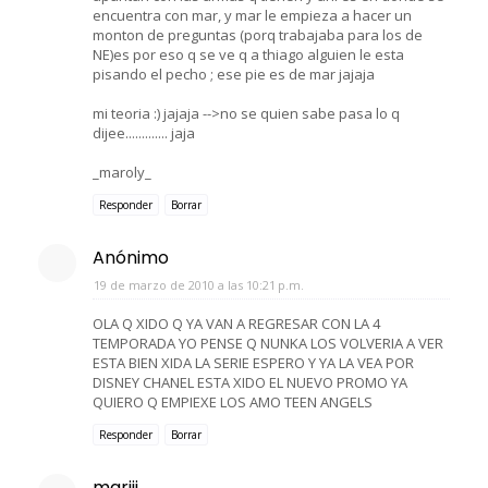
encuentra con mar, y mar le empieza a hacer un
monton de preguntas (porq trabajaba para los de
NE)es por eso q se ve q a thiago alguien le esta
pisando el pecho ; ese pie es de mar jajaja
mi teoria :) jajaja -->no se quien sabe pasa lo q
dijee............. jaja
_maroly_
Responder
Borrar
Anónimo
19 de marzo de 2010 a las 10:21 p.m.
OLA Q XIDO Q YA VAN A REGRESAR CON LA 4
TEMPORADA YO PENSE Q NUNKA LOS VOLVERIA A VER
ESTA BIEN XIDA LA SERIE ESPERO Y YA LA VEA POR
DISNEY CHANEL ESTA XIDO EL NUEVO PROMO YA
QUIERO Q EMPIEXE LOS AMO TEEN ANGELS
Responder
Borrar
mariii