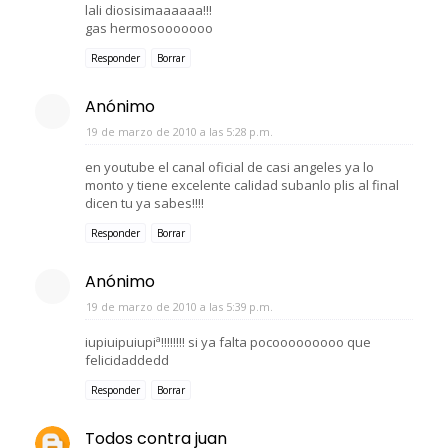
lali diosisimaaaaaa!!!
gas hermosooooooo
Responder
Borrar
Anónimo
19 de marzo de 2010 a las 5:28 p.m.
en youtube el canal oficial de casi angeles ya lo
monto y tiene excelente calidad subanlo plis al final
dicen tu ya sabes!!!!
Responder
Borrar
Anónimo
19 de marzo de 2010 a las 5:39 p.m.
iupiuipuiupiª!!!!!!!! si ya falta pocooooooooo que
felicidaddedd
Responder
Borrar
Todos contra juan