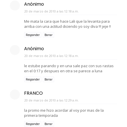
Anónimo
20 de marzo de 2010 a las 12:18 a.m.
Me mata la cara que hace Lali que la levanta para
arriba con una actitud diciendo yo soy diva !!! jeje !!
Responder
Borrar
Anónimo
20 de marzo de 2010 a las 12:18 a.m.
le estube parando y en una sale paz con sus rastas
en el 0:17 y despues en otra se parece a luna
Responder
Borrar
FRANCO
20 de marzo de 2010 a las 12:29 a.m.
la promo me hizo acordar al voy por mas de la
primera temporada
Responder
Borrar