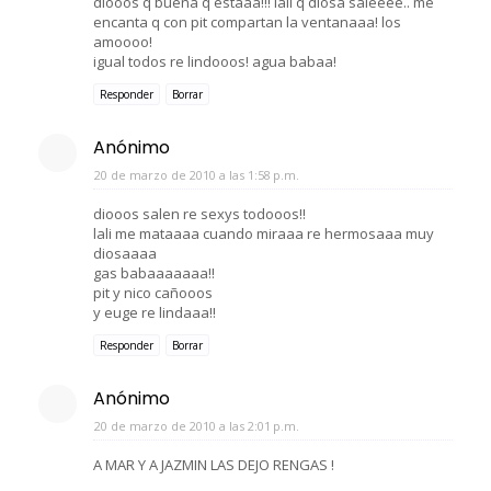
diooos q buena q estaaa!!! lali q diosa saleeee.. me
encanta q con pit compartan la ventanaaa! los
amoooo!
igual todos re lindooos! agua babaa!
Responder
Borrar
Anónimo
20 de marzo de 2010 a las 1:58 p.m.
diooos salen re sexys todooos!!
lali me mataaaa cuando miraaa re hermosaaa muy
diosaaaa
gas babaaaaaaa!!
pit y nico cañooos
y euge re lindaaa!!
Responder
Borrar
Anónimo
20 de marzo de 2010 a las 2:01 p.m.
A MAR Y A JAZMIN LAS DEJO RENGAS !