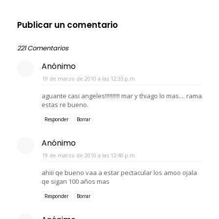
Publicar un comentario
221 Comentarios
Anónimo
19 de marzo de 2010 a las 12:33 p.m.
aguante casi angeles!!!!!!!!!! mar y thiago lo mas.... rama
estas re bueno.
Responder
Borrar
Anónimo
19 de marzo de 2010 a las 12:40 p.m.
ahiii qe bueno vaa a estar pectacular los amoo ojala
qe sigan 100 años mas
Responder
Borrar