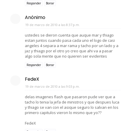
Responder
Borrar
Anónimo
19 de marzo de 2010 a las 8:37 p.m.
ustedes se dieron cuenta que auque mar y thiago
estan juntos cuando pasa cada uno el logo de casi
angeles 4 separa a mar rama y tacho por un lado y a
jaz y thiago por el otro yo creo que ahi va a pasar
algo sola mente que no quieren ser evidentes
Responder
Borrar
FedeX
19 de marzo de 2010 a las 9:03 p.m.
delas imagenes flash que pasaron pude ver que a
tacho lo tenia la jefa de ministros y que despues luca
y thiago se van con el asique seguro lo salvan en los
primero capitulos vieron lo mismo que yo??
FedeX