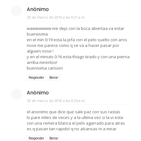
Anónimo
20 de marzo de 2010 a las 9:21 a.m.
wawwwwww me dejo con la boca abiertaa va estar
bueniisima
en el min 0:19 esta la jefa con el pelo suelto con aros
nose me parece como q se va a hacer pasar por
alguien nose !
y en el minuto 0:16 esta thiago tirado y con una pierna
arriba mirenloo!
buenisima cansion
Responder
Borrar
Anónimo
20 de marzo de 2010 a las 9:26 a.m.
el anonimo que dice que sale paz con sus rastas
lo pare miles de veces y a la ultima vez si la vi esta
con una remera blanca el pelo agarrado para atras
es q pasan tan rapido! q no alcansas ni a mirar
Responder
Borrar