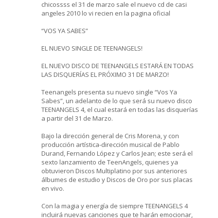
chicossss el 31 de marzo sale el nuevo cd de casi
angeles 2010 lo vi recien en la pagina oficial
“VOS YA SABES”
EL NUEVO SINGLE DE TEENANGELS!
EL NUEVO DISCO DE TEENANGELS ESTARÁ EN TODAS
LAS DISQUERÍAS EL PRÓXIMO 31 DE MARZO!
Teenangels presenta su nuevo single “Vos Ya
Sabes”, un adelanto de lo que será su nuevo disco
TEENANGELS 4, el cual estará en todas las disquerías
a partir del 31 de Marzo.
Bajo la dirección general de Cris Morena, y con
producción artística-dirección musical de Pablo
Durand, Fernando López y Carlos Jean; este será el
sexto lanzamiento de TeenAngels, quienes ya
obtuvieron Discos Multiplatino por sus anteriores
álbumes de estudio y Discos de Oro por sus placas
en vivo.
Con la magia y energía de siempre TEENANGELS 4
incluirá nuevas canciones que te harán emocionar,