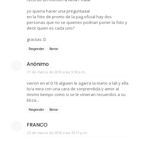
yo queria hacer una preguntaaa!
en la foto de promo de la pag oficial hay dos
personas que no se quienes podrian poner la foto y
decir quien es cada uno?
graciias :D
Responder
Borrar
Anónimo
21 de marzo de 2010 a las 5:50 p.m.
vieron en el 0:16 alguien le agarra la mano a lali y ella
lo/a mira con una cara de sorprendida y amor al
mismo tiempo como si se le vinieran recuerdos a su
kbza...
Responder
Borrar
FRANCO
25 de marzo de 2010 a las 10:21 p.m.