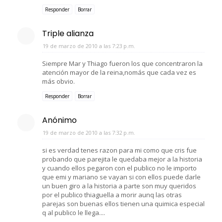
Responder
Borrar
Triple alianza
19 de marzo de 2010 a las 7:23 p.m.
Siempre Mar y Thiago fueron los que concentraron la
atención mayor de la reina,nomás que cada vez es
más obvio.
Responder
Borrar
Anónimo
19 de marzo de 2010 a las 7:32 p.m.
si es verdad tenes razon para mi como que cris fue
probando que parejita le quedaba mejor a la historia
y cuando ellos pegaron con el publico no le importo
que emi y mariano se vayan si con ellos puede darle
un buen giro a la historia a parte son muy queridos
por el publico thiaguella a morir aunq las otras
parejas son buenas ellos tienen una quimica especial
q al publico le llega....