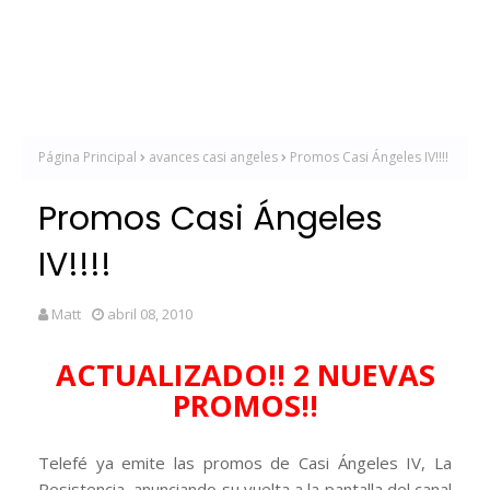
Página Principal
avances casi angeles
Promos Casi Ángeles IV!!!!
Promos Casi Ángeles
IV!!!!
Matt
abril 08, 2010
ACTUALIZADO!! 2 NUEVAS
PROMOS!!
Telefé ya emite las promos de Casi Ángeles IV, La
Resistencia, anunciando su vuelta a la pantalla del canal