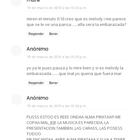
19 de marzo de 2010 a las 10:23 p.m.
miren el minuto 0:16 creo que es melody i me parece
que se le ve una pansa ......ella sera la embarazada?
Responder
Borrar
Anónimo
19 de marzo de 2010 a las 10:35 p.m.
yo ya le pues pausa y lo mire bien y si es melody la
embarazada........que mal yo queria que fuera mar
Responder
Borrar
Anónimo
19 de marzo de 2010 a las 10:36 p.m.
PLISSS ESTOO ES REEE ONDAA ALMA PIRATAA!!! ME
COPAA MAL, JEJE LA MUSICA ES PARECIDA, LA
PRESENTACION TAMBIEN ,LAS CARASS, LAS POSESS
TODOO
ME ENCANTAA, AMEE ALMA PIRATAAA Y SI VA A TENER