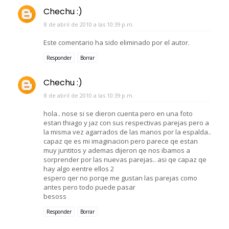
Chechu :)
8 de abril de 2010 a las 10:39 p.m.
Este comentario ha sido eliminado por el autor.
Responder
Borrar
Chechu :)
8 de abril de 2010 a las 10:39 p.m.
hola.. nose si se dieron cuenta pero en una foto
estan thiago y jaz con sus respectivas parejas pero a
la misma vez agarrados de las manos por la espalda..
capaz qe es mi imaginacion pero parece qe estan
muy juntitos y ademas dijeron qe nos ibamos a
sorprender por las nuevas parejas.. asi qe capaz qe
hay algo eentre ellos 2
espero qer no porqe me gustan las parejas como
antes pero todo puede pasar
besoss
Responder
Borrar