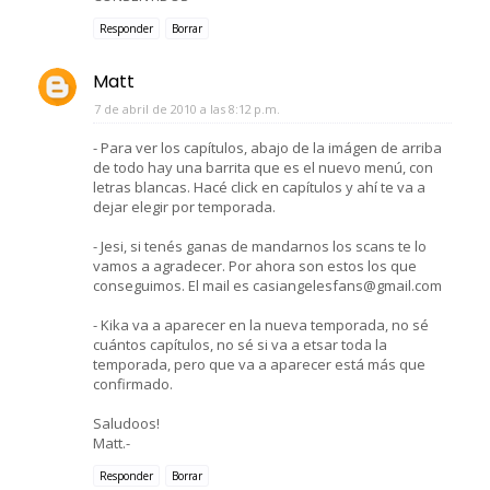
Responder
Borrar
Matt
7 de abril de 2010 a las 8:12 p.m.
- Para ver los capítulos, abajo de la imágen de arriba
de todo hay una barrita que es el nuevo menú, con
letras blancas. Hacé click en capítulos y ahí te va a
dejar elegir por temporada.
- Jesi, si tenés ganas de mandarnos los scans te lo
vamos a agradecer. Por ahora son estos los que
conseguimos. El mail es casiangelesfans@gmail.com
- Kika va a aparecer en la nueva temporada, no sé
cuántos capítulos, no sé si va a etsar toda la
temporada, pero que va a aparecer está más que
confirmado.
Saludoos!
Matt.-
Responder
Borrar