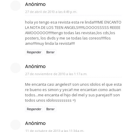
Anónimo
27 de abril de 2010 a las 4:49 p.m.
hola yo tengo esa revista esta re linda!!!!!ME ENCANTO
LA NOTA DE LOS TEEN ANGELS!!!!!!LOOOOSSSSS REEEE
AMOOOOOO!!!!!tengo todas las revistas,los cds,los
posters, los dvds y me se todas las coreos!!!!!los
amo!!!!muy linda la revista!!!!
Responder
Borrar
Anónimo
27 de noviembre de 2010 a las 1:17 a.m.
Me encanta casi angeles!! son unos idolos el que esta
re bueno es simon y yeca!! me encantan como actuan
todos...me encanta el hijo del mel y sus parejas!!! son
todos unos idolossssssss =)
Responder
Borrar
Anónimo
11 de octubre de 2013 a las 11:34 a.m.