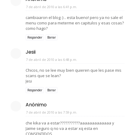
7 de abril de 2010 a las 6:41 p.m.
cambiaaron el blog :) .. esta bueno! pero ya no sale el
menu como para meterme en capitulos y esas cosas?
como hago?
Responder
Borrar
Jesii
7 de abril de 2010 a las 6:48 p.m.
Chicos, no se lee muy bien quieren que les pase mis
scans que se lean?
Jesi
Responder
Borrar
Anónimo
7 de abril de 2010 a las 7:59 p.m.
che kika va a estar???????????aaaaaaaaaaaaa y
Jaime seguro q no va a estar xq esta en
CONSENTIDOS