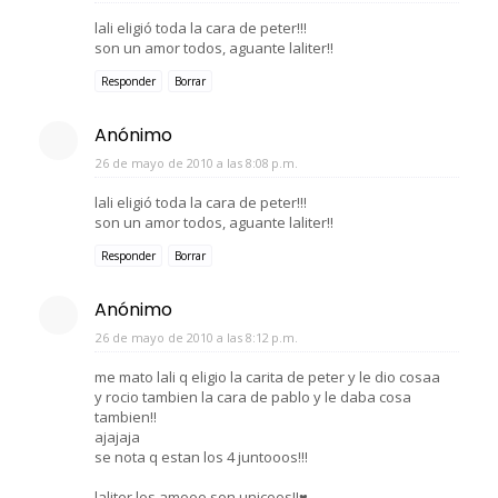
lali eligió toda la cara de peter!!!
son un amor todos, aguante laliter!!
Responder
Borrar
Anónimo
26 de mayo de 2010 a las 8:08 p.m.
lali eligió toda la cara de peter!!!
son un amor todos, aguante laliter!!
Responder
Borrar
Anónimo
26 de mayo de 2010 a las 8:12 p.m.
me mato lali q eligio la carita de peter y le dio cosaa
y rocio tambien la cara de pablo y le daba cosa
tambien!!
ajajaja
se nota q estan los 4 juntooos!!!
laliter los amooo son unicoos!!♥