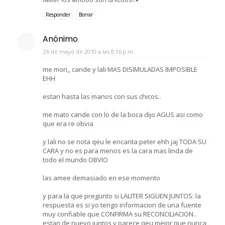
Responder
Borrar
Anónimo
26 de mayo de 2010 a las 8:16 p.m.
me mori,, cande y lali MAS DISIMULADAS IMPOSIBLE
EHH
estan hasta las manos con sus chicos..
me mato cande con lo de la boca dijo AGUS asi como
que era re obvia
y lali no se nota qeu le encanta peter ehh jaj TODA SU
CARA y no es para menos es la cara mas linda de
todo el mundo OBVIO
las amee demasiado en ese momento
y para la que pregunto si LALITER SIGUEN JUNTOS: la
respuesta es si yo tengo informacion de una fuente
muy confiable que CONFIRMA su RECONCILIACION..
estan de nuevo juntos y parece qeu mejor que nunca