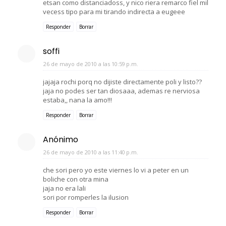
etsan como distanciadoss, y nico riera remarco fiel mil
vecess tipo para mi tirando indirecta a eugeee
Responder
Borrar
soffi
26 de mayo de 2010 a las 10:59 p.m.
jajaja rochi porq no dijiste directamente poli y listo??
jaja no podes ser tan diosaaa, ademas re nerviosa
estaba,, nana la amo!!!
Responder
Borrar
Anónimo
26 de mayo de 2010 a las 11:40 p.m.
che sori pero yo este viernes lo vi a peter en un
boliche con otra mina
jaja no era lali
sori por romperles la ilusion
Responder
Borrar