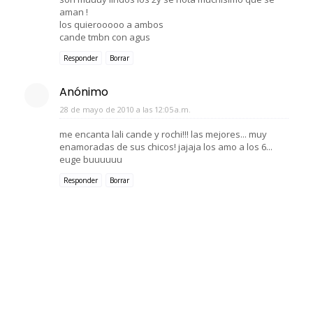
aman !
los quierooooo a ambos
cande tmbn con agus
Responder
Borrar
Anónimo
28 de mayo de 2010 a las 12:05 a.m.
me encanta lali cande y rochi!!! las mejores... muy
enamoradas de sus chicos! jajaja los amo a los 6...
euge buuuuuu
Responder
Borrar