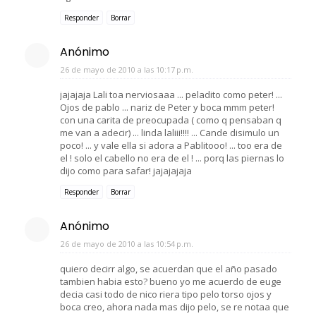
Responder
Borrar
Anónimo
26 de mayo de 2010 a las 10:17 p.m.
jajajaja Lali toa nerviosaaa ... peladito como peter! ...
Ojos de pablo ... nariz de Peter y boca mmm peter!
con una carita de preocupada ( como q pensaban q
me van a adecir) ... linda laliii!!!! ... Cande disimulo un
poco! ... y vale ella si adora a Pablitooo! ... too era de
el ! solo el cabello no era de el ! ... porq las piernas lo
dijo como para safar! jajajajaja
Responder
Borrar
Anónimo
26 de mayo de 2010 a las 10:54 p.m.
quiero decirr algo, se acuerdan que el año pasado
tambien habia esto? bueno yo me acuerdo de euge
decia casi todo de nico riera tipo pelo torso ojos y
boca creo, ahora nada mas dijo pelo, se re notaa que