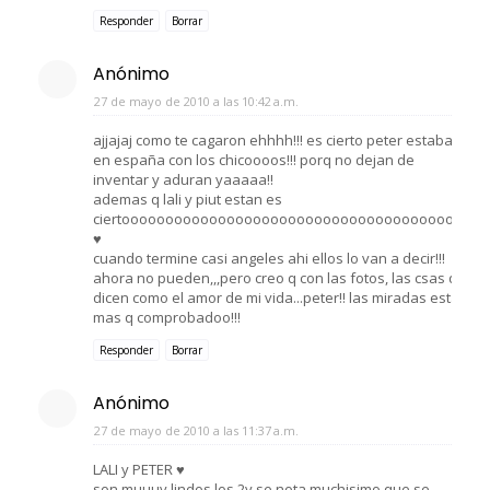
Responder
Borrar
Anónimo
27 de mayo de 2010 a las 10:42 a.m.
ajjajaj como te cagaron ehhhh!!! es cierto peter estaba
en españa con los chicoooos!!! porq no dejan de
inventar y aduran yaaaaa!!
ademas q lali y piut estan es
ciertoooooooooooooooooooooooooooooooooooooo!!!!-
♥
cuando termine casi angeles ahi ellos lo van a decir!!!
ahora no pueden,,,pero creo q con las fotos, las csas q
dicen como el amor de mi vida...peter!! las miradas esta
mas q comprobadoo!!!
Responder
Borrar
Anónimo
27 de mayo de 2010 a las 11:37 a.m.
LALI y PETER ♥
son muuuy lindos los 2y se nota muchisimo que se