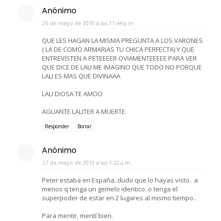
Anónimo
26 de mayo de 2010 a las 11:44 p.m.
QUE LES HAGAN LA MISMA PREGUNTA A LOS VARONES
( LA DE COMO ARMARIAS TU CHICA PERFECTA) Y QUE
ENTREVISTEN A PETEEEER OVIAMENTEEEEE PARA VER
QUE DICE DE LALI ME IMAGINO QUE TODO NO PORQUE
LALI ES MAS QUE DIVINAAA
LALI DIOSA TE AMOO
AGUANTE LALITER A MUERTE
Responder
Borrar
Anónimo
27 de mayo de 2010 a las 1:22 a.m.
Peter estaba en España..dudo que lo hayas visto.. a
menos q tenga un gemelo identico..o tenga el
superpoder de estar en 2 lugares al mismo tiempo..
Para mentir, mentí bien.