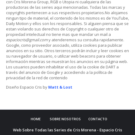
con Cris Morena Group, RGB o Utopia ni cualquiera de las
productoras de las series aqui mencionadas. Todas las marcas y
copyrights pertenecen a sus respectivos propietarios.No alojamos
ningun tipo de material, el contenido de los mismos es de YouTube,
Daily Motion y ellos son los responsables. Si alguien piensa que se
estan violando sus derechos de Copyright o cualquier otro de
propiedad intelectual no tiene mas que mandar un mail a
espaciocris@gmail.com
y atenderemos su consulta rapidamente.
Google, como proveedor asociado, utiliza cookies para publicar
anuncios en su sitio. Otros terceros podrán incluir y leer cookies en
su navegador de usuario, o utilizar web beacons para obtener
información mientras se muestran los anuncios en su página web.
Los usuarios pueden inhabilitar el uso de la cookie de DART a
través del anuncio de Google y accediendo a la política de
privacidad de la red de contenido
Diseño Espacio Cris by
Matt & Lost
HOME
SOBRE NOSOTROS
CONTACTO
Web Sobre Todas las Series de Cris Morena - Espacio Cris