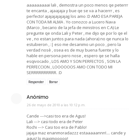
aaaaaaaaai lali , demostra un poco menos qe peterrr
te encanta , ajaajaja y bue qe se va a hacerrr , es
perfecto! ajajajajajajajj los amo :D AMO ESA PAREJA
CON TODA MI ALMA . Yo conozco a Lucero Nava
(Marco , becario de la jefa de ministros en C.A) Le
pregunte qe onda Lali y Peter , me dijo qe por lo qe el
ve , no estan juntos para nada (ahora) no qe nunca lo
estubieron , :| eso me desanimo un poco , pero la
verdad nosè , osea es de muy buena fuente y lo
hable en persona pero nose , espero qe se halla
esqivocado , LOS AMO Y SON PERFECTOS , SON LA
PERFECCION , LOOOOOOS AMO CON TODO MI
SERRRRRRRRRR. :D
Responder
Borrar
Anónimo
26 de mayo de 2010 a las 10:12 p.m.
Cande --->casi too era de Agus!
Lali ---> casi todo era de Peter
Rochi ---> Casi too era de Pablo!
jajaja maz enanmoradazzz estaaaaannn!.... cande y
agus! lo maximooooo!