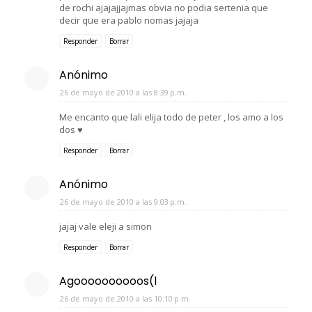
de rochi ajajajjajmas obvia no podia sertenia que
decir que era pablo nomas jajaja
Responder
Borrar
Anónimo
26 de mayo de 2010 a las 8:39 p.m.
Me encanto que lali elija todo de peter , los amo a los
dos ♥
Responder
Borrar
Anónimo
26 de mayo de 2010 a las 9:03 p.m.
jajaj vale eleji a simon
Responder
Borrar
Agoooooooooos(l
26 de mayo de 2010 a las 10:10 p.m.