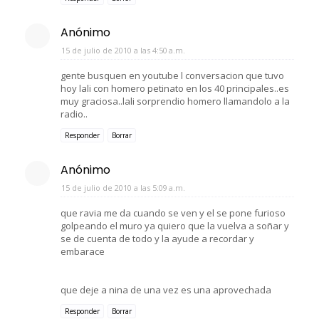
Anónimo
15 de julio de 2010 a las 4:50 a.m.
gente busquen en youtube l conversacion que tuvo
hoy lali con homero petinato en los 40 principales..es
muy graciosa..lali sorprendio homero llamandolo a la
radio..
Responder
Borrar
Anónimo
15 de julio de 2010 a las 5:09 a.m.
que ravia me da cuando se ven y el se pone furioso
golpeando el muro ya quiero que la vuelva a soñar y
se de cuenta de todo y la ayude a recordar y
embarace
que deje a nina de una vez es una aprovechada
Responder
Borrar