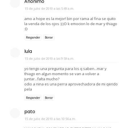
Anónimo
15 de julio de 2010 a las 5:49 a.m.
amo a hope es la mejor! bin por rama al fina se quito
la venda de los ojos :):):D k emocion lo de mar y thiago
:D
Responder
Borrar
lula
15 de julio de 2010 a las 9:59 a.m.
yo tengo una pregunta para los q saben...mar y
thiago en algun momento se van a volver a
juntar...falta mucho?
odio a nina es una perra aprovechadora de mi qerido
pela
Responder
Borrar
pato
15 de julio de 2010 a las 10:56 a.m.