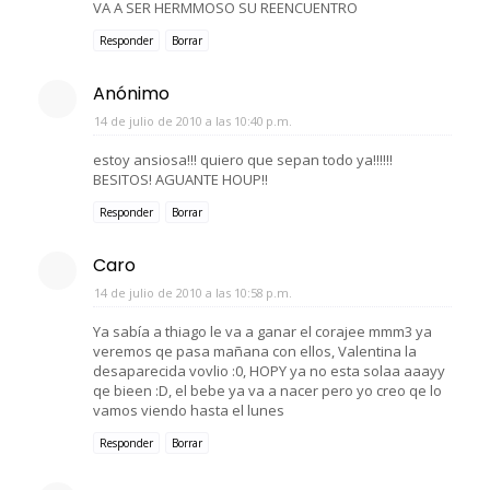
VA A SER HERMMOSO SU REENCUENTRO
Responder
Borrar
Anónimo
14 de julio de 2010 a las 10:40 p.m.
estoy ansiosa!!! quiero que sepan todo ya!!!!!!
BESITOS! AGUANTE HOUP!!
Responder
Borrar
Caro
14 de julio de 2010 a las 10:58 p.m.
Ya sabía a thiago le va a ganar el corajee mmm3 ya
veremos qe pasa mañana con ellos, Valentina la
desaparecida vovlio :0, HOPY ya no esta solaa aaayy
qe bieen :D, el bebe ya va a nacer pero yo creo qe lo
vamos viendo hasta el lunes
Responder
Borrar