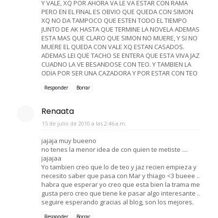
Y VALE, XQ POR AHORA VA LE VA ESTAR CON RAMA
PERO EN EL FINAL ES OBVIO QUE QUEDA CON SIMON
XQ NO DA TAMPOCO QUE ESTEN TODO EL TIEMPO
JUNTO DE AK HASTA QUE TERMINE LA NOVELA ADEMAS
ESTA MAS QUE CLARO QUE SIMON NO MUERE, Y SI NO
MUERE EL QUEDA CON VALE XQ ESTAN CASADOS.
ADEMAS LEI QUE TACHO SE ENTERA QUE ESTA VIVA JAZ
CUADNO LA VE BESANDOSE CON TEO. Y TAMBIEN LA
ODIA POR SER UNA CAZADORA Y POR ESTAR CON TEO
Responder
Borrar
Renaata
15 de julio de 2010 a las 2:46 a.m.
jajaja muy bueeno
no tenes la menor idea de con quien te metiste ....
jajajaa
Yo tambien creo que lo de teo y jaz recien empieza y
necesito saber que pasa con Mar y thiago <3 bueee ..
habra que esperar yo creo que esta bien la trama me
gusta pero creo que tiene ke pasar algo interesante ..
seguire esperando gracias al blog, son los mejores.
Responder
Borrar