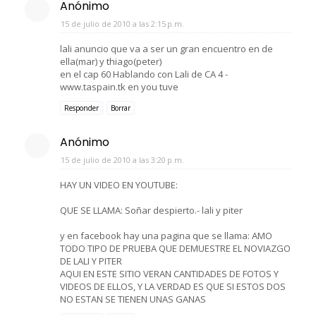
Anónimo
15 de julio de 2010 a las 2:15 p.m.
lali anuncio que va a ser un gran encuentro en de
ella(mar) y thiago(peter)
en el cap 60 Hablando con Lali de CA 4 -
www.taspain.tk en you tuve
Responder
Borrar
Anónimo
15 de julio de 2010 a las 3:20 p.m.
HAY UN VIDEO EN YOUTUBE:
QUE SE LLAMA: Soñar despierto.- lali y piter
y en facebook hay una pagina que se llama: AMO
TODO TIPO DE PRUEBA QUE DEMUESTRE EL NOVIAZGO
DE LALI Y PITER
AQUI EN ESTE SITIO VERAN CANTIDADES DE FOTOS Y
VIDEOS DE ELLOS, Y LA VERDAD ES QUE SI ESTOS DOS
NO ESTAN SE TIENEN UNAS GANAS