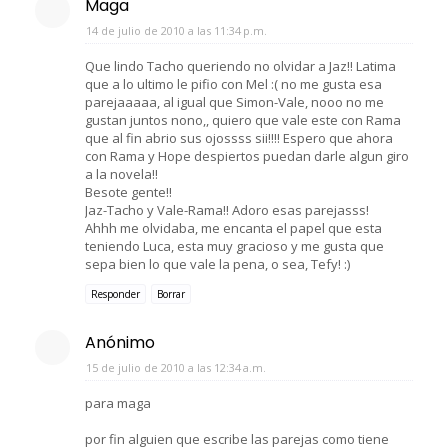
Maga
14 de julio de 2010 a las 11:34 p.m.
Que lindo Tacho queriendo no olvidar a Jaz!! Latima
que a lo ultimo le pifio con Mel :( no me gusta esa
parejaaaaa, al igual que Simon-Vale, nooo no me
gustan juntos nono,, quiero que vale este con Rama
que al fin abrio sus ojossss sii!!!! Espero que ahora
con Rama y Hope despiertos puedan darle algun giro
a la novela!!
Besote gente!!
Jaz-Tacho y Vale-Rama!! Adoro esas parejasss!
Ahhh me olvidaba, me encanta el papel que esta
teniendo Luca, esta muy gracioso y me gusta que
sepa bien lo que vale la pena, o sea, Tefy! :)
Responder
Borrar
Anónimo
15 de julio de 2010 a las 12:34 a.m.
para maga
por fin alguien que escribe las parejas como tiene