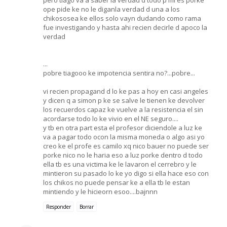
ope pide ke no le diganla verdad d una a los
chikososea ke ellos solo vayn dudando como rama
fue investigando y hasta ahi recien decirle d apoco la
verdad
...
pobre tiagooo ke impotencia sentira no?...pobre...
vi recien propagand d lo ke pas a hoy en casi angeles
y dicen q a simon p ke se salve le tienen ke devolver
los recuerdos capaz ke vuelve a la resistencia el sin
acordarse todo lo ke vivio en el NE seguro....
y tb en otra part esta el profesor diciendole a luz ke
va a pagar todo ocon la misma moneda o algo asi yo
creo ke el profe es camilo xq nico bauer no puede ser
porke nico no le haria eso a luz porke dentro d todo
ella tb es una victima ke le lavaron el cerrebro y le
mintieron su pasado lo ke yo digo si ella hace eso con
los chikos no puede pensar ke a ella tb le estan
mintiendo y le hicieorn esoo....bajnnn
Responder
Borrar