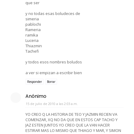
que ser
y no todas esas boludeces de
simeria
pablochi
Rameria
ramika
Luceria
Thiazmin
Tachefi
y todos esos nombres boludos
a ver si empizan a escribir bien
Responder
Borrar
Anónimo
15 de julio de 2010 a las 2:03 a.m.
YO CREO Q LA HISTORIA DE TEO Y JAZMIN RECIEN VA
COMENZAR, XQ NO DA QUE EN ESTOS CAP TACHO Y
JAZ ESTEN JUNTOS YO CREO QUE LA VAN HACER
ESTIRAR MAS LO MISMO QUE THIAGO Y MAR, Y SIMON