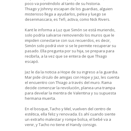
poco va poniéndolo al tanto de su historia.
Thiago y Johnny escapan de los guardias, alguien
misterioso llega a ayudarlos, pelea y luego se
desenmascara, es Tefi, activa, como Nick Rivers.
Kant le informa a Luz que Simón se está muriendo,
solo podría salvarse removiendo los muros que le
impiden conectarse con sus recuerdos, es decir,
Simón solo podrá vivir si se le permite recuperar su
pasado. Ella pregunta por su hija, se prepara para
recibirla, a la vez que se entera de que Thiago
escapó.
Jaz le da la noticia a Hope de su ingreso a la guardia.
Mar pide círculo de amigas con Hope y Jaz, les cuenta
el encuentro con Thiago a través del muro. Rama
decide comenzar la revolución, planea una trampa
para develar la mentira de Valentina y su supuesta
hermana muerta.
En el bosque, Tacho y Mel, vuelven del centro de
estética, ella feliz y renovada. Es ahí cuando siente
un extraño malestar y rompe bolsa, el bebé va a
venir, y Tacho no tiene el Handy consigo.