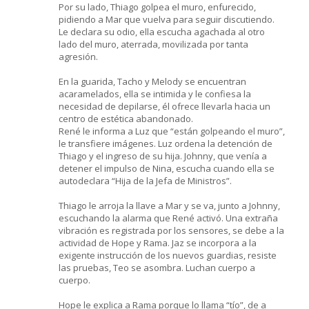
Por su lado, Thiago golpea el muro, enfurecido,
pidiendo a Mar que vuelva para seguir discutiendo.
Le declara su odio, ella escucha agachada al otro
lado del muro, aterrada, movilizada por tanta
agresión.
En la guarida, Tacho y Melody se encuentran
acaramelados, ella se intimida y le confiesa la
necesidad de depilarse, él ofrece llevarla hacia un
centro de estética abandonado.
René le informa a Luz que “están golpeando el muro”,
le transfiere imágenes. Luz ordena la detención de
Thiago y el ingreso de su hija. Johnny, que venía a
detener el impulso de Nina, escucha cuando ella se
autodeclara “Hija de la Jefa de Ministros”.
Thiago le arroja la llave a Mar y se va, junto a Johnny,
escuchando la alarma que René activó. Una extraña
vibración es registrada por los sensores, se debe a la
actividad de Hope y Rama. Jaz se incorpora a la
exigente instrucción de los nuevos guardias, resiste
las pruebas, Teo se asombra. Luchan cuerpo a
cuerpo.
Hope le explica a Rama porque lo llama “tío”, de a