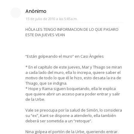
Anónimo
15 de julio de 2010 a las 5:45 a.m.
HÒLA LES TENGO INFORMACION DE LO QUE PASARO
ESTE DIA JUEVES VEAN
“Están golpeando el muro” en Casi Ángeles
* En el capítulo de este jueves, Mar y Thiago se miran
a cada lado del muro, ella lo increpa, quiere saber el
motivo de todo lo que él le hizo, esto desata la ira de
Thiago, que se indigna.
* Hope y Rama siguen boquetando, ella le explica
que quiere abrir un acceso para poder entrar y salir
de la Urbe.
Vale se preocupa por la salud de Simón, lo considera
su “ex”, Kant se dispone a atenderlo, ella también
deberá ser sometida a un “retoque”.
Nina golpea el portón de la Urbe, queriendo entrar.