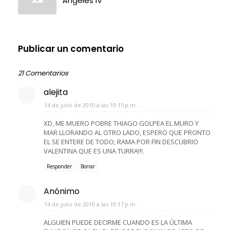
Ángeles IV
Publicar un comentario
21 Comentarios
alejita
14 de julio de 2010 a las 10:15 p.m.
XD, ME MUERO POBRE THIAGO GOLPEA EL MURO Y
MAR LLORANDO AL OTRO LADO, ESPERO QUE PRONTO
EL SE ENTERE DE TODO; RAMA POR FIN DESCUBRIO
VALENTINA QUE ES UNA TURRA!!!.
Responder
Borrar
Anónimo
14 de julio de 2010 a las 10:17 p.m.
ALGUIEN PUEDE DECIRME CUANDO ES LA ÚLTIMA