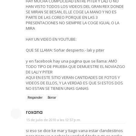
HAY MUCHA COMPLICIDAD ENTRE PITER Y LALI O NO
HAN VISTO TODOS LOS VIDEOS DEL GRAN REX DONDE
SE MIRAN SE BESAN, EL LE COGE LA MANO Y NO ES
PARTE DE LAS COREO PORQUE EN LAS 3
PRESENTACIONES NO SIEMPRE LA COGE IGUAL O LA
MIRA
HAY UN VIDEO EN YOUTUBE:
QUE SE LLAMA: Soñar despierto.- lali y piter
y en facebook hay una pagina que se llama: AMO
TODO TIPO DE PRUEBA QUE DEMUESTRE EL NOVIAZGO
DE LALI Y PITER
AQUI EN ESTE SITIO VERAN CANTIDADES DE FOTOS Y
VIDEOS DE ELLOS, Y LA VERDAD ES QUE SI ESTOS DOS
NO ESTAN SE TIENEN UNAS GANAS
Responder
Borrar
roxana
15 de julio de 2010 a las 12:57 p.m.
si eso se dice ke mar y tiago vana estar clandestinos
pero tiago va a saber la verdad d todo p mi es porke