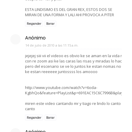
ESTA LINDISIMO ES DEL GRAN REX, ESTOS DOS SE
MIRAN DE UNA FORMA Y LALI AHI PROVOCA A PITER
Responder
Borrar
Anónimo
14 de julio de 2010 a las 11:15 a.m.
jejejej siii vii el videoo es obvio ke se aman en la vida real 
con re zoom asi ke las caras las risas y miradas lo hacen 
pero del escenario se ve lo juntos ke estan nomas no las ri
ke estan reeeeee juntossss los amoooo
http://www.youtube.com/watch?v=6oda-
KgbhQo&feature=PlayList&p=691EAC15C6C7996B&playnext
miren este video cantando mr y tiago re lindo lo canto tiag
canto
Responder
Borrar
Anónimo