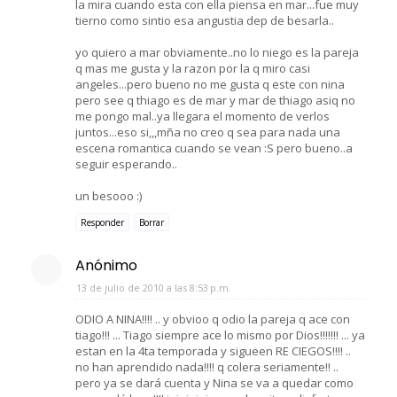
la mira cuando esta con ella piensa en mar...fue muy
tierno como sintio esa angustia dep de besarla..
yo quiero a mar obviamente..no lo niego es la pareja
q mas me gusta y la razon por la q miro casi
angeles...pero bueno no me gusta q este con nina
pero see q thiago es de mar y mar de thiago asiq no
me pongo mal..ya llegara el momento de verlos
juntos...eso si,,,mña no creo q sea para nada una
escena romantica cuando se vean :S pero bueno..a
seguir esperando..
un besooo :)
Responder
Borrar
Anónimo
13 de julio de 2010 a las 8:53 p.m.
ODIO A NINA!!!! .. y obvioo q odio la pareja q ace con
tiago!!! ... Tiago siempre ace lo mismo por Dios!!!!!!! ... ya
estan en la 4ta temporada y sigueen RE CIEGOS!!!! ..
no han aprendido nada!!!! q colera seriamente!! ..
pero ya se dará cuenta y Nina se va a quedar como