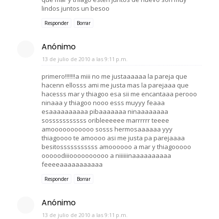
lindos juntos un besoo
Responder
Borrar
Anónimo
13 de julio de 2010 a las 9:11 p.m.
primero!!!!!!!a miii no me justaaaaaa la pareja que
hacenn ellosss ami me justa mas la parejaaa que
hacesss mar y thiagoo esa sii me encantaaa perooo
ninaaa y thiagoo nooo esss muyyy feaaa
esaaaaaaaaaa pibaaaaaaa ninaaaaaaaa
sosssssssssss oribleeeeee marrrrrr teeee
amooooooooooo sosss hermosaaaaaa yyy
thiagoooo te amoooo asi me justa pa parejaaaa
besitosssssssssss amoooooo a mar y thiagooooo
ooooodiiioooooooooo a niiiiiinaaaaaaaaaa
feeeeaaaaaaaaaaa
Responder
Borrar
Anónimo
13 de julio de 2010 a las 9:11 p.m.