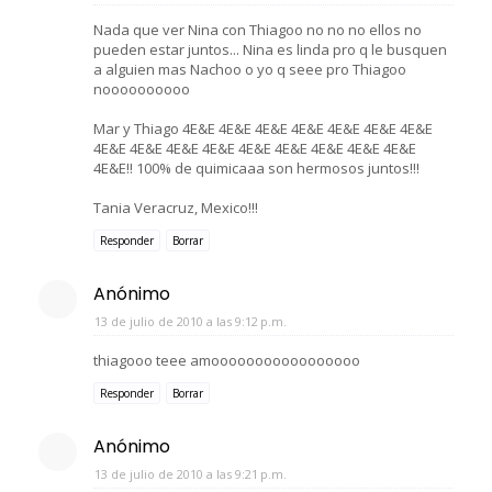
Nada que ver Nina con Thiagoo no no no ellos no
pueden estar juntos... Nina es linda pro q le busquen
a alguien mas Nachoo o yo q seee pro Thiagoo
noooooooooo
Mar y Thiago 4E&E 4E&E 4E&E 4E&E 4E&E 4E&E 4E&E
4E&E 4E&E 4E&E 4E&E 4E&E 4E&E 4E&E 4E&E 4E&E
4E&E!! 100% de quimicaaa son hermosos juntos!!!
Tania Veracruz, Mexico!!!
Responder
Borrar
Anónimo
13 de julio de 2010 a las 9:12 p.m.
thiagooo teee amooooooooooooooooo
Responder
Borrar
Anónimo
13 de julio de 2010 a las 9:21 p.m.