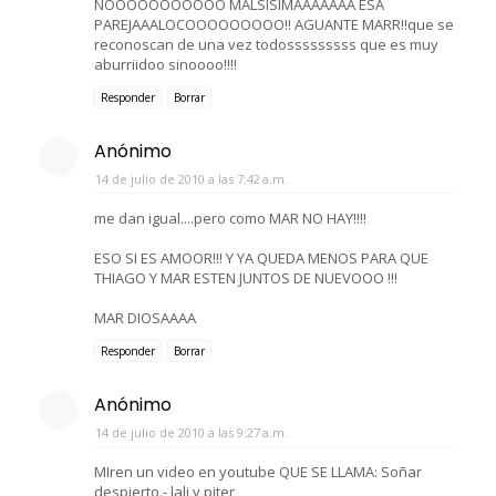
NOOOOOOOOOOO MALSISIMAAAAAAA ESA
PAREJAAALOCOOOOOOOOO!! AGUANTE MARR!!que se
reconoscan de una vez todosssssssss que es muy
aburriidoo sinoooo!!!!
Responder
Borrar
Anónimo
14 de julio de 2010 a las 7:42 a.m.
me dan igual....pero como MAR NO HAY!!!!
ESO SI ES AMOOR!!! Y YA QUEDA MENOS PARA QUE
THIAGO Y MAR ESTEN JUNTOS DE NUEVOOO !!!
MAR DIOSAAAA
Responder
Borrar
Anónimo
14 de julio de 2010 a las 9:27 a.m.
MIren un video en youtube QUE SE LLAMA: Soñar
despierto.- lali y piter