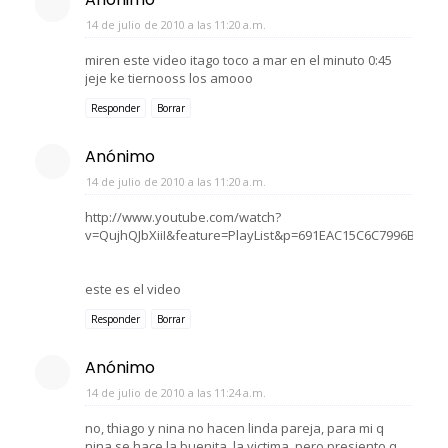
14 de julio de 2010 a las 11:20 a.m.
miren este video itago toco a mar en el minuto 0:45
jeje ke tiernooss los amooo
Responder
Borrar
Anónimo
14 de julio de 2010 a las 11:20 a.m.
http://www.youtube.com/watch?
v=QujhQJbXiiI&feature=PlayList&p=691EAC15C6C7996B&pla
este es el video
Responder
Borrar
Anónimo
14 de julio de 2010 a las 11:24 a.m.
no, thiago y nina no hacen linda pareja, para mi q
nina se hace la buenita, la victima, pero presiento q