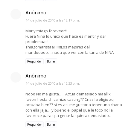
Anónimo
14 de julio de 2010 a las 12:17 p.m.
Mar y thiago foreveer!!
Fuera Nina lo unico que hace es mentir y dar
problemaas!
Thiagomaristaa!!!!!!!!Los mejores del
mundooooo.....nada que ver con la turra de NINA!
Responder
Borrar
Anónimo
14 de julio de 2010 a las 12:33 p.m.
Nooo No me gusta...... Actua demasiado maall x
favorr!! esta chica hizo casting?? Criss la eligio xq
actuaba bien?? si es asi me gustaria tener una charla
con ella jaja.... y bueno el papel que le toco no la
favorece para q la gente la quiera demasiado...
Responder
Borrar