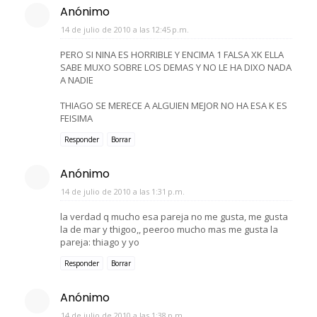
Anónimo
14 de julio de 2010 a las 12:45 p.m.
PERO SI NINA ES HORRIBLE Y ENCIMA 1 FALSA XK ELLA
SABE MUXO SOBRE LOS DEMAS Y NO LE HA DIXO NADA
A NADIE
THIAGO SE MERECE A ALGUIEN MEJOR NO HA ESA K ES
FEISIMA
Responder
Borrar
Anónimo
14 de julio de 2010 a las 1:31 p.m.
la verdad q mucho esa pareja no me gusta, me gusta
la de mar y thigoo,, peeroo mucho mas me gusta la
pareja: thiago y yo
Responder
Borrar
Anónimo
14 de julio de 2010 a las 1:38 p.m.