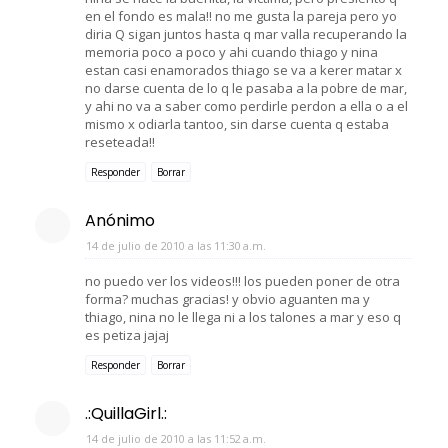
en el fondo es mala!! no me gusta la pareja pero yo
diria Q sigan juntos hasta q mar valla recuperando la
memoria poco a poco y ahi cuando thiago y nina
estan casi enamorados thiago se va a kerer matar x
no darse cuenta de lo q le pasaba a la pobre de mar,
y ahi no va a saber como perdirle perdon a ella o a el
mismo x odiarla tantoo, sin darse cuenta q estaba
reseteada!!
Responder
Borrar
Anónimo
14 de julio de 2010 a las 11:30 a.m.
no puedo ver los videos!!! los pueden poner de otra
forma? muchas gracias! y obvio aguanten ma y
thiago, nina no le llega ni a los talones a mar y eso q
es petiza jajaj
Responder
Borrar
.:QuillaGirl.:
14 de julio de 2010 a las 11:52 a.m.