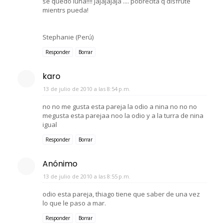
se quedó luna!!!! jajajajaja .... pobrecita q disfrute
mientrs pueda!
Stephanie (Perú)
Responder
Borrar
karo
13 de julio de 2010 a las 8:54 p.m.
no no me gusta esta pareja la odio a nina no no no
megusta esta parejaa noo la odio y a la turra de nina
igual
Responder
Borrar
Anónimo
13 de julio de 2010 a las 8:55 p.m.
odio esta pareja, thiago tiene que saber de una vez
lo que le paso a mar.
Responder
Borrar