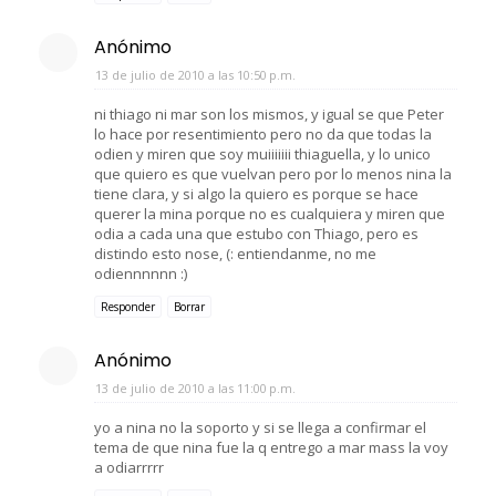
Anónimo
13 de julio de 2010 a las 10:50 p.m.
ni thiago ni mar son los mismos, y igual se que Peter
lo hace por resentimiento pero no da que todas la
odien y miren que soy muiiiiiii thiaguella, y lo unico
que quiero es que vuelvan pero por lo menos nina la
tiene clara, y si algo la quiero es porque se hace
querer la mina porque no es cualquiera y miren que
odia a cada una que estubo con Thiago, pero es
distindo esto nose, (: entiendanme, no me
odiennnnnn :)
Responder
Borrar
Anónimo
13 de julio de 2010 a las 11:00 p.m.
yo a nina no la soporto y si se llega a confirmar el
tema de que nina fue la q entrego a mar mass la voy
a odiarrrrr