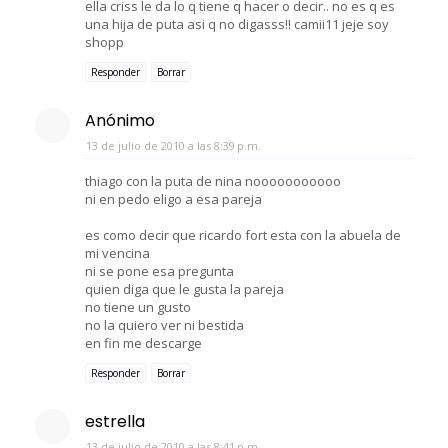
ella criss le da lo q tiene q hacer o decir.. no es q es
una hija de puta asi q no digasss!! camii11 jeje soy
shopp
Responder
Borrar
Anónimo
13 de julio de 2010 a las 8:39 p.m.
thiago con la puta de nina nooooooooooo
ni en pedo eligo a esa pareja
es como decir que ricardo fort esta con la abuela de
mi vencina
ni se pone esa pregunta
quien diga que le gusta la pareja
no tiene un gusto
no la quiero ver ni bestida
en fin me descarge
Responder
Borrar
estrella
13 de julio de 2010 a las 8:41 p.m.