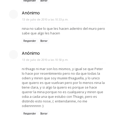
Responder
Borrar
Anónimo
13 de julio de 2010 a las 10:33 p.m.
nina no sabe lo que les hacen adentro del muro pero
sabe que algo les hacen
Responder
Borrar
Anónimo
13 de julio de 2010 a las 10:50 p.m.
ni thiago ni mar son los mismos, y igual se que Peter
lo hace por resentimiento pero no da que todas la
odien y miren que soy muiiiiiii thiaguella, y lo unico
que quiero es que vuelvan pero por lo menos nina la
tiene clara, y si algo la quiero es porque se hace
querer la mina porque no es cualquiera y miren que
odia a cada una que estubo con Thiago, pero es
distindo esto nose, (: entiendanme, no me
odiennnnnn :)
Responder
Borrar