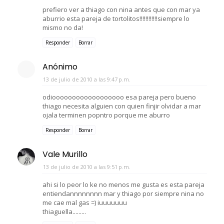
prefiero ver a thiago con nina antes que con mar ya
aburrio esta pareja de tortolitos!!!!!!!!!!!!siempre lo
mismo no da!
Responder
Borrar
Anónimo
13 de julio de 2010 a las 9:47 p.m.
odioooooooooooooooooo esa pareja pero bueno
thiago necesita alguien con quien finjir olvidar a mar
ojala terminen popntro porque me aburro
Responder
Borrar
Vale Murillo
13 de julio de 2010 a las 9:51 p.m.
ahi si lo peor lo ke no menos me gusta es esta pareja
entiendannnnnnnn mar y thiago por siempre nina no
me cae mal gas =) iuuuuuuu
thiaguella.........