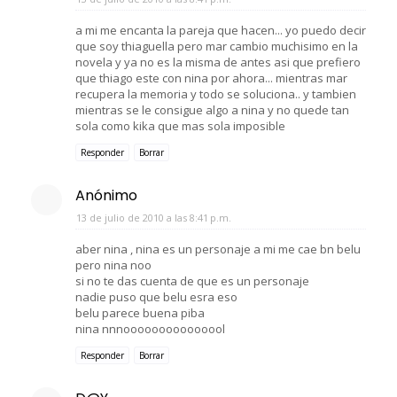
a mi me encanta la pareja que hacen... yo puedo decir
que soy thiaguella pero mar cambio muchisimo en la
novela y ya no es la misma de antes asi que prefiero
que thiago este con nina por ahora... mientras mar
recupera la memoria y todo se soluciona.. y tambien
mientras se le consigue algo a nina y no quede tan
sola como kika que mas sola imposible
Responder
Borrar
Anónimo
13 de julio de 2010 a las 8:41 p.m.
aber nina , nina es un personaje a mi me cae bn belu
pero nina noo
si no te das cuenta de que es un personaje
nadie puso que belu esra eso
belu parece buena piba
nina nnnooooooooooooool
Responder
Borrar