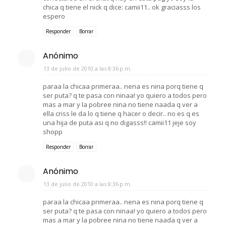
chica q tiene el nick q dice: camii11.. ok graciasss los
espero
Responder
Borrar
Anónimo
13 de julio de 2010 a las 8:36 p.m.
paraa la chicaa primeraa.. nena es nina porq tiene q
ser puta? q te pasa con ninaa! yo quiero a todos pero
mas a mar y la pobree nina no tiene naada q ver a
ella criss le da lo q tiene q hacer o decir.. no es q es
una hija de puta asi q no digasss!! camii11 jeje soy
shopp
Responder
Borrar
Anónimo
13 de julio de 2010 a las 8:36 p.m.
paraa la chicaa primeraa.. nena es nina porq tiene q
ser puta? q te pasa con ninaa! yo quiero a todos pero
mas a mar y la pobree nina no tiene naada q ver a