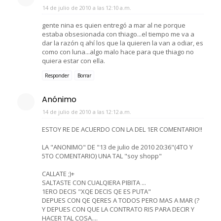
14 de julio de 2010 a las 12:10 a.m.
gente nina es quien entregó a mar al ne porque
estaba obsesionada con thiago...el tiempo me va a
dar la razón q ahí los que la quieren la van a odiar, es
como con luna...algo malo hace para que thiago no
quiera estar con ella.
Responder
Borrar
Anónimo
14 de julio de 2010 a las 12:12 a.m.
ESTOY RE DE ACUERDO CON LA DEL 1ER COMENTARIO!!
LA "ANONIMO" DE "13 de julio de 2010 20:36"(4TO Y
5TO COMENTARIO) UNA TAL "soy shopp"
CALLATE ;)+
SALTASTE CON CUALQIERA PIBITA ...
1ERO DECIS "XQE DECIS QE ES PUTA"
DEPUES CON QE QERES A TODOS PERO MAS A MAR (?
Y DEPUES CON QUE LA CONTRATO RIS PARA DECIR Y
HACER TAL COSA....