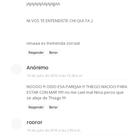
JAJAJAJAJAAJAJAJJAA
NI VOS TE ENTENDISTE CHI-QUI-TA ;)
ninaaa es tremenda zorraa!
Responder
Borrar
Anónimo
14 de julio de 2010 a las 12:28 a.m.
NOOOO !!! ODIO ESA PAREJAA !!! THIEGO NACIOO PARA
ESTAR CON MAR !!!!!! no me cael mal Nina peroo que
se aleje de Thiago !!!!
Responder
Borrar
rooror
14 de julio de 2010 a las 2:09 a.m.