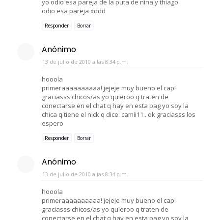
yo odio esa pareja de la puta de nina y thiago
odio esa pareja xddd
Responder
Borrar
Anónimo
13 de julio de 2010 a las 8:34 p.m.
hooola
primeraaaaaaaaaa! jejeje muy bueno el cap!
graciasss chicos/as yo quieroo q traten de
conectarse en el chat q hay en esta pag yo soy la
chica q tiene el nick q dice: camii11.. ok graciasss los
espero
Responder
Borrar
Anónimo
13 de julio de 2010 a las 8:34 p.m.
hooola
primeraaaaaaaaaa! jejeje muy bueno el cap!
graciasss chicos/as yo quieroo q traten de
conectarse en el chat q hay en esta pag yo soy la