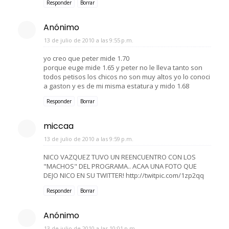
Responder
Borrar
Anónimo
13 de julio de 2010 a las 9:55 p.m.
yo creo que peter mide 1.70
porque euge mide 1.65 y peter no le lleva tanto son
todos petisos los chicos no son muy altos yo lo conoci
a gaston y es de mi misma estatura y mido 1.68
Responder
Borrar
miccaa
13 de julio de 2010 a las 9:59 p.m.
NICO VAZQUEZ TUVO UN REENCUENTRO CON LOS
"MACHOS" DEL PROGRAMA.. ACAA UNA FOTO QUE
DEJO NICO EN SU TWITTER! http://twitpic.com/1zp2qq
Responder
Borrar
Anónimo
13 de julio de 2010 a las 10:01 p.m.