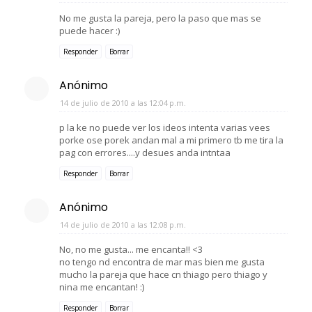
No me gusta la pareja, pero la paso que mas se
puede hacer :)
Responder
Borrar
Anónimo
14 de julio de 2010 a las 12:04 p.m.
p la ke no puede ver los ideos intenta varias vees
porke ose porek andan mal a mi primero tb me tira la
pag con errores....y desues anda intntaa
Responder
Borrar
Anónimo
14 de julio de 2010 a las 12:08 p.m.
No, no me gusta... me encanta!! <3
no tengo nd encontra de mar mas bien me gusta
mucho la pareja que hace cn thiago pero thiago y
nina me encantan! :)
Responder
Borrar