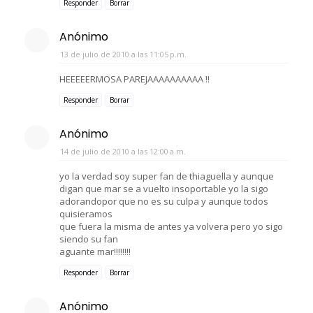
Responder
Borrar
Anónimo
13 de julio de 2010 a las 11:05 p.m.
HEEEEERMOSA PAREJAAAAAAAAAA !!
Responder
Borrar
Anónimo
14 de julio de 2010 a las 12:00 a.m.
yo la verdad soy super fan de thiaguella y aunque
digan que mar se a vuelto insoportable yo la sigo
adorandopor que no es su culpa y aunque todos
quisieramos
que fuera la misma de antes ya volvera pero yo sigo
siendo su fan
aguante mar!!!!!!!!
Responder
Borrar
Anónimo